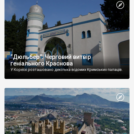
“Дюльбер”. Черговий витвір
геніального Краснова
У Кореїзі розташовано декілька відомих Кримських палаців.