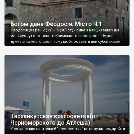
Богом дана Феодосія. Місто Ч.1
Феодосія (Кафа-12 (13) -15 (18) ст) - одне з найцікавіших (на
мою думку) міст всього Кримського півострова .Ну,але
думка в кожного своя, тому щоби розвіяти цей субєктивізм,
запрошую відвідати це
Тарханкутская кругосветка(от
Черноморского до Атлеша)
К сожалению настоящей "кругосветки" не получилось,пройти