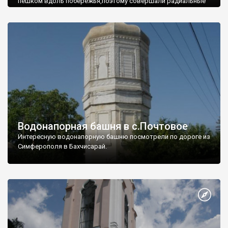
пешком вдоль побережья,поэтому совершали радиальные
вылазки из Оленевки.
Водонапорная башня в с.Почтовое
Интересную водонапорную башню посмотрели по дороге из
Симферополя в Бахчисарай.