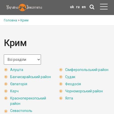
uk
ru
en
Головна
>
Крим
Крим
Алушта
Сімферопольський район
Бахчисарайський район
Судак
Євпаторія
Феодосія
Керч
Чорноморський район
Красноперекопський
Ялта
район
Севастополь