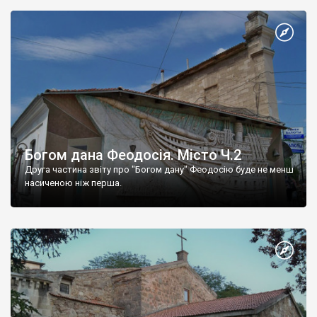
Богом дана Феодосія. Місто Ч.2
Друга частина звіту про "Богом дану" Феодосію буде не менш
насиченою ніж перша.