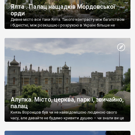
Ялта . Палац нащадків Мордовської
орди
Дивне місто все таки Ялта. Такого контрасту між багатством
і бідністю, між розкішшю і розрухою в Україні більше не
знайдеш.
Алупка. Місто, церква, парк і, звичайно,
палац
Князь Воронцов був чи не найвідомішою людиною свого
часу, але давайте не будемо кривити душею – чи знали ви це
прізвище до відвідин Алупки? Мабуть все таки ні.