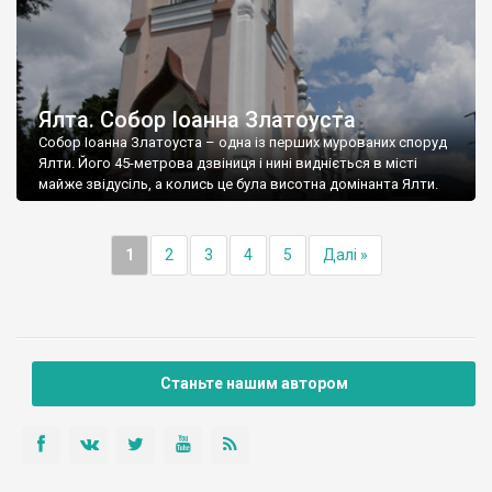
Ялта. Собор Іоанна Златоуста
Собор Іоанна Златоуста – одна із перших мурованих споруд
Ялти. Його 45-метрова дзвіниця і нині видніється в місті
майже звідусіль, а колись це була висотна домінанта Ялти.
1
2
3
4
5
Далі »
Станьте нашим автором