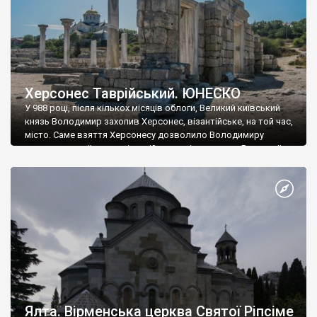
Херсонес Таврійський. ЮНЕСКО
У 988 році, після кількох місяців облоги, Великий київський
князь Володимир захопив Херсонес, візантійське, на той час,
місто. Саме взяття Херсонесу дозволило Володимиру
диктувати свої умови візантійському імператору Василю ІІ, та
одружитися з його дочкою Ганною. Цього ж року, в
Херсонесі Володимир-язичник, став Василем-християнином.
А потім було Хрещення Русі. На честь Херсонесу Таврійського
названо місто […]
Ялта. Вірменська церква Святої Ріпсіме