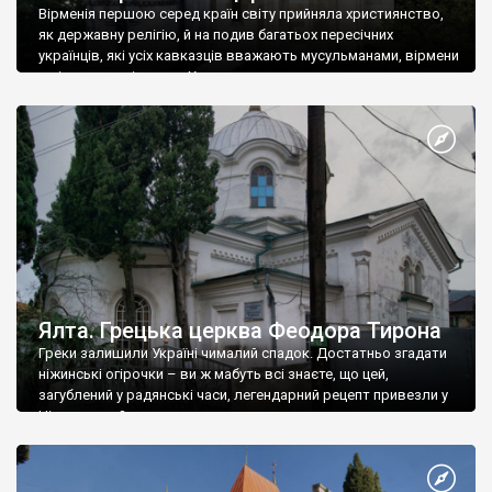
Вірменія першою серед країн світу прийняла християнство,
як державну релігію, й на подив багатьох пересічних
українців, які усіх кавказців вважають мусульманами, вірмени
є відданими вірянами Христа
Ялта. Грецька церква Феодора Тирона
Греки залишили Україні чималий спадок. Достатньо згадати
ніжинські огірочки – ви ж мабуть всі знаєте, що цей,
загублений у радянські часи, легендарний рецепт привезли у
Ніжин греки?