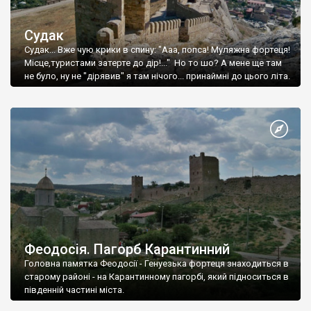
Судак
Судак... Вже чую крики в спину: "Ааа, попса! Муляжна фортеця!
Місце,туристами затерте до дір!..." Но то шо? А мене ще там
не було, ну не "дірявив" я там нічого... принаймні до цього літа.
Феодосія. Пагорб Карантинний
Головна памятка Феодосії - Генуезька фортеця знаходиться в
старому районі - на Карантинному пагорбі, який підноситься в
південній частині міста.