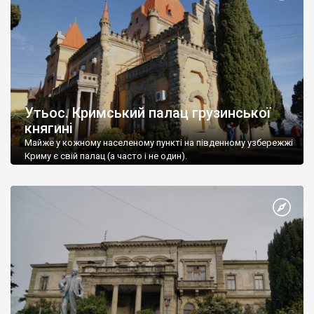
Утьос. Кримський палац грузинської
княгині
Майже у кожному населеному пункті на південному узбережжі
Криму є свій палац (а часто і не один).