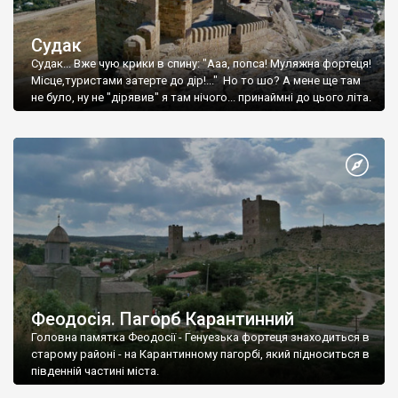
Судак
Судак... Вже чую крики в спину: "Ааа, попса! Муляжна фортеця!
Місце,туристами затерте до дір!..." Но то шо? А мене ще там
не було, ну не "дірявив" я там нічого... принаймні до цього літа.
Феодосія. Пагорб Карантинний
Головна памятка Феодосії - Генуезька фортеця знаходиться в
старому районі - на Карантинному пагорбі, який підноситься в
південній частині міста.