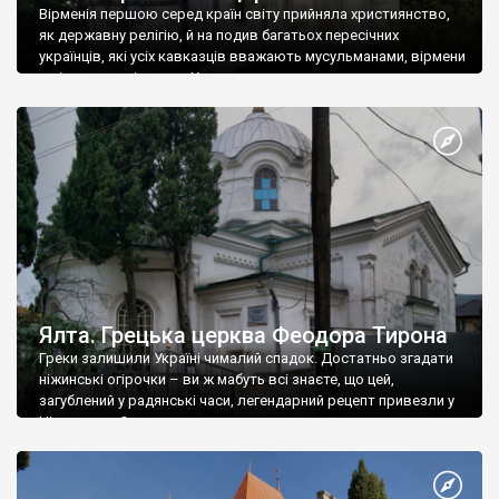
Вірменія першою серед країн світу прийняла християнство,
як державну релігію, й на подив багатьох пересічних
українців, які усіх кавказців вважають мусульманами, вірмени
є відданими вірянами Христа
Ялта. Грецька церква Феодора Тирона
Греки залишили Україні чималий спадок. Достатньо згадати
ніжинські огірочки – ви ж мабуть всі знаєте, що цей,
загублений у радянські часи, легендарний рецепт привезли у
Ніжин греки?