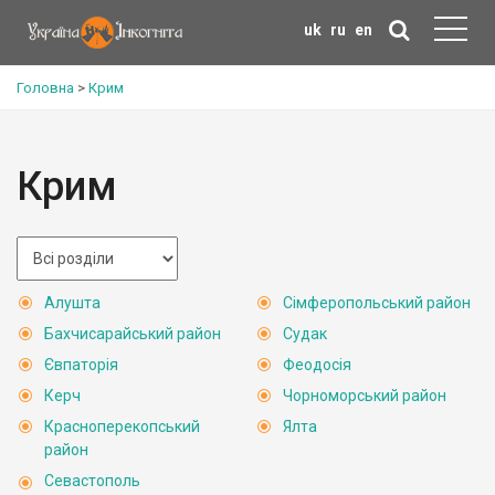
uk
ru
en
Головна
>
Крим
Крим
Алушта
Сімферопольський район
Бахчисарайський район
Судак
Євпаторія
Феодосія
Керч
Чорноморський район
Красноперекопський
Ялта
район
Севастополь