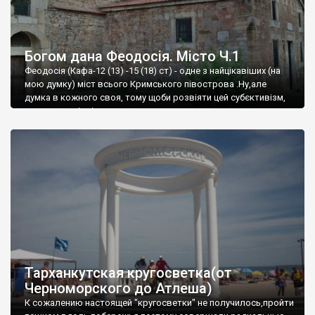
Богом дана Феодосія. Місто Ч.1
Феодосія (Кафа-12 (13) -15 (18) ст) - одне з найцікавіших (на
мою думку) міст всього Кримського півострова .Ну,але
думка в кожного своя, тому щоби розвіяти цей субєктивізм,
запрошую відвідати це
Тарханкутская кругосветка(от
Черноморского до Атлеша)
К сожалению настоящей "кругосветки" не получилось,пройти