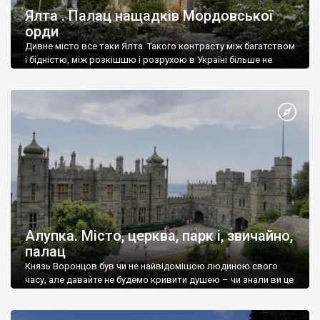
Ялта . Палац нащадків Мордовської
орди
Дивне місто все таки Ялта. Такого контрасту між багатством
і бідністю, між розкішшю і розрухою в Україні більше не
знайдеш.
Алупка. Місто, церква, парк і, звичайно,
палац
Князь Воронцов був чи не найвідомішою людиною свого
часу, але давайте не будемо кривити душею – чи знали ви це
прізвище до відвідин Алупки? Мабуть все таки ні.