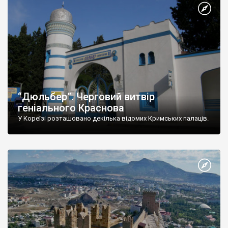
“Дюльбер”. Черговий витвір
геніального Краснова
У Кореїзі розташовано декілька відомих Кримських палаців.