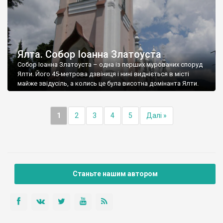
Ялта. Собор Іоанна Златоуста
Собор Іоанна Златоуста – одна із перших мурованих споруд
Ялти. Його 45-метрова дзвіниця і нині видніється в місті
майже звідусіль, а колись це була висотна домінанта Ялти.
1
2
3
4
5
Далі »
Станьте нашим автором