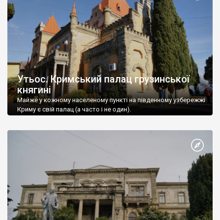
Утьос. Кримський палац грузинської
княгині
Майже у кожному населеному пункті на південному узбережжі
Криму є свій палац (а часто і не один).