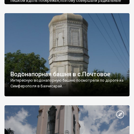
пешком вдоль побережья,поэтому совершали радиальные
вылазки из Оленевки.
Водонапорная башня в с.Почтовое
Интересную водонапорную башню посмотрели по дороге из
Симферополя в Бахчисарай.