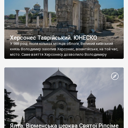
Херсонес Таврійський. ЮНЕСКО
У 988 році, після кількох місяців облоги, Великий київський
князь Володимир захопив Херсонес, візантійське, на той час,
місто. Саме взяття Херсонесу дозволило Володимиру
диктувати свої умови візантійському імператору Василю ІІ, та
одружитися з його дочкою Ганною. Цього ж року, в
Херсонесі Володимир-язичник, став Василем-християнином.
А потім було Хрещення Русі. На честь Херсонесу Таврійського
названо місто […]
Ялта. Вірменська церква Святої Ріпсіме