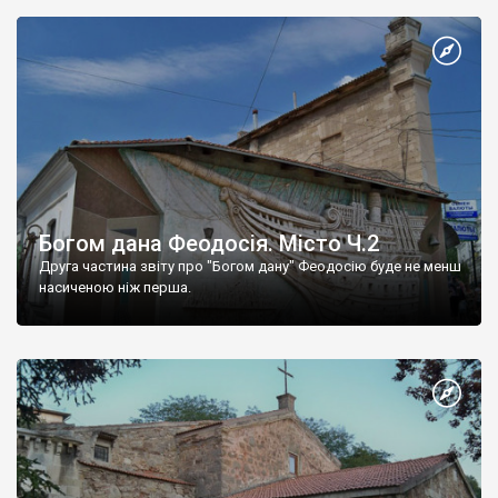
Богом дана Феодосія. Місто Ч.2
Друга частина звіту про "Богом дану" Феодосію буде не менш
насиченою ніж перша.