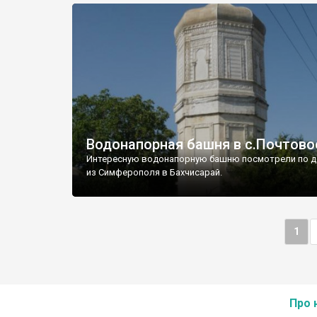
Водонапорная башня в с.Почтово
Интересную водонапорную башню посмотрели по д
из Симферополя в Бахчисарай.
1
Про 