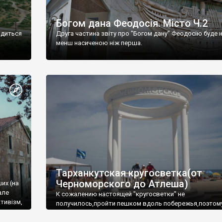
Богом дана Феодосія. Місто Ч.2
одиться
Друга частина звіту про "Богом дану" Феодосію буде 
менш насиченою ніж перша.
Тарханкутская кругосветка(от
Черноморского до Атлеша)
ших (на
але
К сожалению настоящей "кругосветки" не
тивізм,
получилось,пройти пешком вдоль побережья,поэтом
совершали радиальные вылазки из Оленевки.