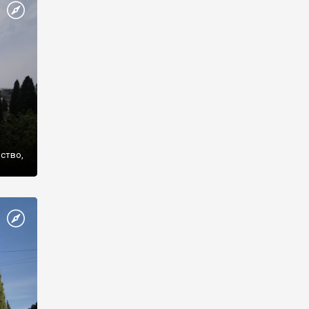
же
нство,