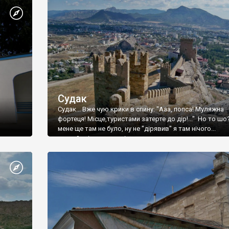
Судак
Судак... Вже чую крики в спину: "Ааа, попса! Муляжна
фортеця! Місце,туристами затерте до дір!..." Но то шо
мене ще там не було, ну не "дірявив" я там нічого...
принаймні до цього літа.