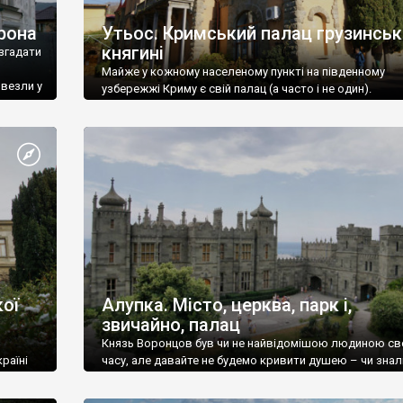
рона
Утьос. Кримський палац грузинськ
княгині
згадати
Майже у кожному населеному пункті на південному
ивезли у
узбережжі Криму є свій палац (а часто і не один).
ої
Алупка. Місто, церква, парк і,
звичайно, палац
Князь Воронцов був чи не найвідомішою людиною св
раїні
часу, але давайте не будемо кривити душею – чи знал
це прізвище до відвідин Алупки? Мабуть все таки ні.