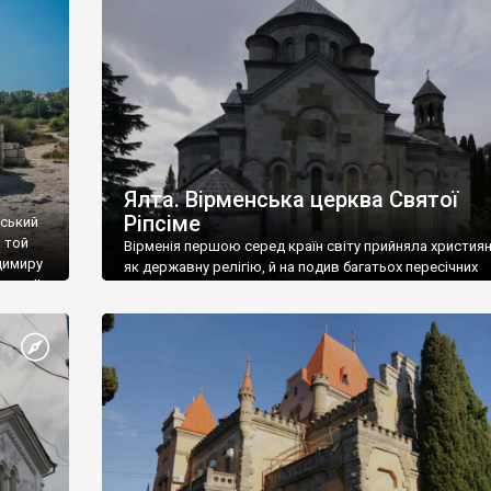
ефактів
називаються «повстяками» (postaki)…” “Вино. Крим
єкту
виробляє відмінне вино і його вдосталь: воно все ду
го».
легке біле і дуже […]
ти та
Ялта. Вірменська церква Святої
Ріпсіме
вський
 той
Вірменія першою серед країн світу прийняла христия
димиру
як державну релігію, й на подив багатьох пересічних
илю ІІ,
українців, які усіх кавказців вважають мусульманами,
 в
вірмени є відданими вірянами Христа