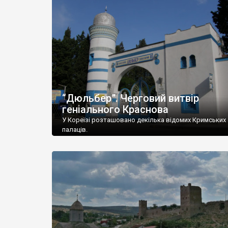
“Дюльбер”. Черговий витвір
геніального Краснова
У Кореїзі розташовано декілька відомих Кримських
палаців.