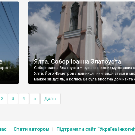
е
Ялта. Собор Іоанна Златоуста
ороге
Собор Іоанна Златоуста – одна із перших мурованих 
Ялти. Його 45-метрова дзвіниця і нині видніється в міс
майже звідусіль, а колись це була висотна домінанта 
2
3
4
5
Далі »
нас
Стати автором
Підтримати сайт “Україна Інкогні