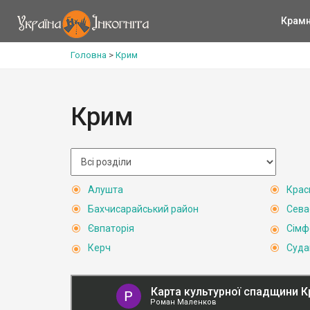
Крам
Головна
>
Крим
Крим
Алушта
Крас
Бахчисарайський район
Сева
Євпаторія
Сімф
Керч
Суда