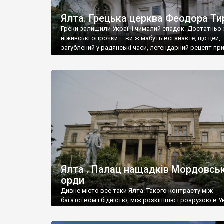
Ялта. Грецька церква Феодора Ти
Греки залишили Україні чималий спадок. Достатньо 
ніжинські огірочки – ви ж мабуть всі знаєте, що цей,
загублений у радянські часи, легендарний рецепт пр
Ніжин греки?
Ялта . Палац нащадків Мордовськ
орди
Дивне місто все таки Ялта. Такого контрасту між
багатством і бідністю, між розкішшю і розрухою в Ук
більше не знайдеш.