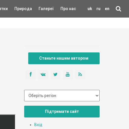
ятки
Природа
Галереї
Про нас
uk
ru
en
Станьте нашим автором
Підтримати сайт
Вхід