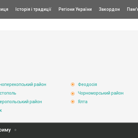
ниця
Історія і традиції
Регіони України
Закордон
Пам'
ноперекопський район
Феодосія
стополь
Чорноморський район
еропольський район
Ялта
к