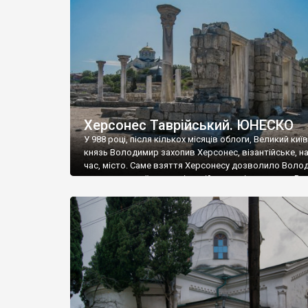
музею «Новгородський музей-заповідник» сотні арт
візантійської доби. Раритети викрадені з фондів об’
культурної спадщини ЮНЕСКО «Херсонеса Таврійсько
Офіційно – на виставку «Золото Візантії», але експер
влада в Україні вважають це лише […]
Херсонес Таврійський. ЮНЕСКО
У 988 році, після кількох місяців облоги, Великий киї
князь Володимир захопив Херсонес, візантійське, на
час, місто. Саме взяття Херсонесу дозволило Воло
диктувати свої умови візантійському імператору Вас
та одружитися з його дочкою Ганною. Цього ж року,
Херсонесі Володимир-язичник, став Василем-
християнином. А потім було Хрещення Русі. На честь
Херсонесу Таврійського названо місто […]