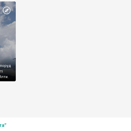
споруд
ті
Ялти.
та”