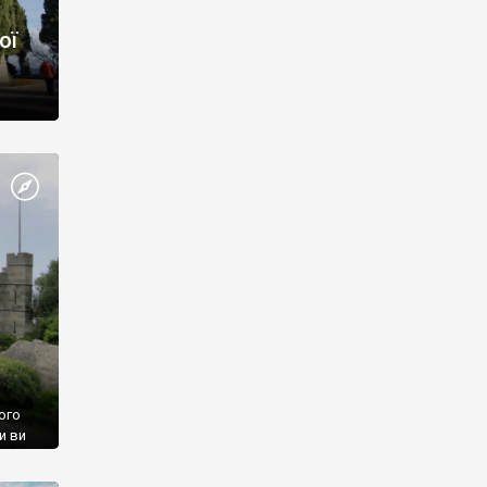
ої
ого
и ви