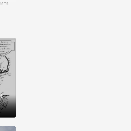
им та
ора і
є
го типу,
ей-
рний
ста:
 райони
від 2
I
і,
рукти,
 котрі