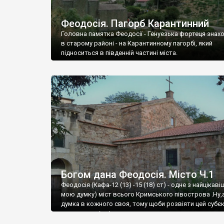
Феодосія. Пагорб Карантинний
Головна памятка Феодосії - Генуезька фортеця знах
в старому районі - на Карантинному пагорбі, який
підноситься в південній частині міста.
Богом дана Феодосія. Місто Ч.1
Феодосія (Кафа-12 (13) -15 (18) ст) - одне з найцікаві
мою думку) міст всього Кримського півострова .Ну,
думка в кожного своя, тому щоби розвіяти цей субєк
запрошую відвідати це