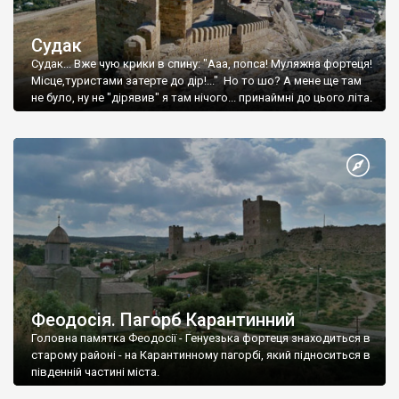
Судак
Судак... Вже чую крики в спину: "Ааа, попса! Муляжна фортеця!
Місце,туристами затерте до дір!..." Но то шо? А мене ще там
не було, ну не "дірявив" я там нічого... принаймні до цього літа.
Феодосія. Пагорб Карантинний
Головна памятка Феодосії - Генуезька фортеця знаходиться в
старому районі - на Карантинному пагорбі, який підноситься в
південній частині міста.