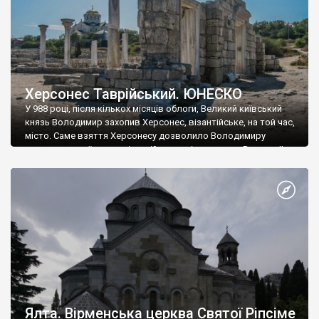
Херсонес Таврійський. ЮНЕСКО
У 988 році, після кількох місяців облоги, Великий київський
князь Володимир захопив Херсонес, візантійське, на той час,
місто. Саме взяття Херсонесу дозволило Володимиру
диктувати свої умови візантійському імператору Василю ІІ, та
одружитися з його дочкою Ганною. Цього ж року, в
Херсонесі Володимир-язичник, став Василем-християнином.
А потім було Хрещення Русі. На честь Херсонесу Таврійського
названо місто […]
Ялта. Вірменська церква Святої Ріпсіме