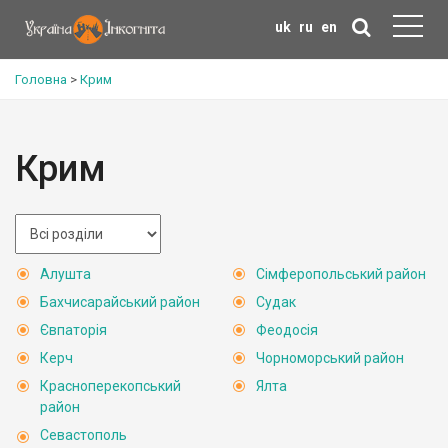
uk
ru
en
Головна
>
Крим
Крим
Алушта
Сімферопольський район
Бахчисарайський район
Судак
Євпаторія
Феодосія
Керч
Чорноморський район
Красноперекопський
Ялта
район
Севастополь