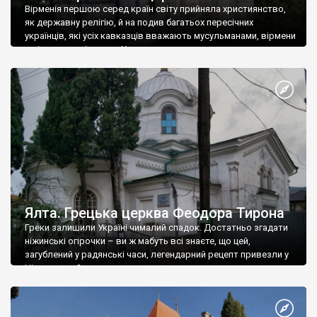
Вірменія першою серед країн світу прийняла християнство,
як державну релігію, й на подив багатьох пересічних
українців, які усіх кавказців вважають мусульманами, вірмени
є відданими вірянами Христа
Ялта. Грецька церква Феодора Тирона
Греки залишили Україні чималий спадок. Достатньо згадати
ніжинські огірочки – ви ж мабуть всі знаєте, що цей,
загублений у радянські часи, легендарний рецепт привезли у
Ніжин греки?