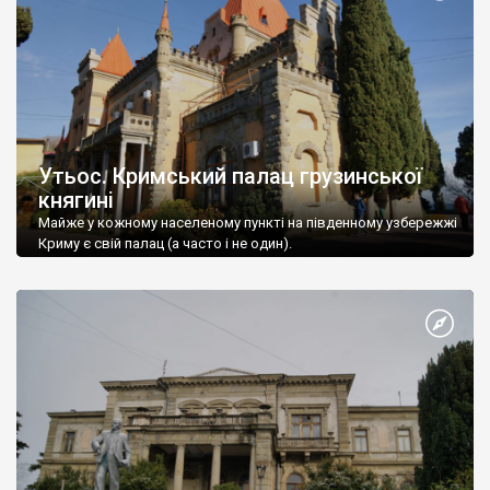
Утьос. Кримський палац грузинської
княгині
Майже у кожному населеному пункті на південному узбережжі
Криму є свій палац (а часто і не один).