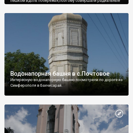
пешком вдоль побережья,поэтому совершали радиальные
вылазки из Оленевки.
Водонапорная башня в с.Почтовое
Интересную водонапорную башню посмотрели по дороге из
Симферополя в Бахчисарай.