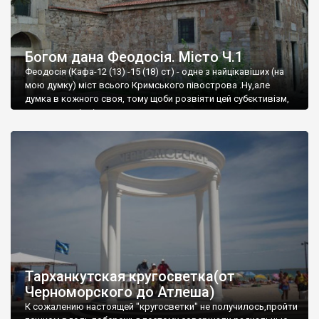
Богом дана Феодосія. Місто Ч.1
Феодосія (Кафа-12 (13) -15 (18) ст) - одне з найцікавіших (на
мою думку) міст всього Кримського півострова .Ну,але
думка в кожного своя, тому щоби розвіяти цей субєктивізм,
запрошую відвідати це
Тарханкутская кругосветка(от
Черноморского до Атлеша)
К сожалению настоящей "кругосветки" не получилось,пройти