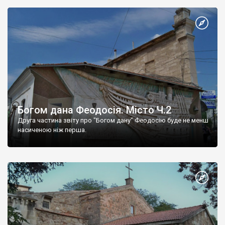
Богом дана Феодосія. Місто Ч.2
Друга частина звіту про "Богом дану" Феодосію буде не менш
насиченою ніж перша.