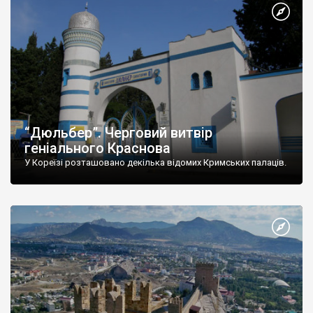
“Дюльбер”. Черговий витвір
геніального Краснова
У Кореїзі розташовано декілька відомих Кримських палаців.