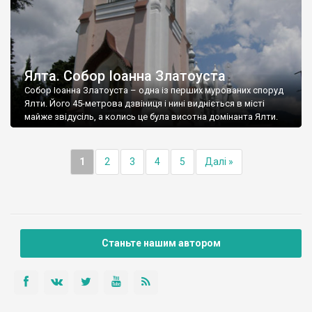
Ялта. Собор Іоанна Златоуста
Собор Іоанна Златоуста – одна із перших мурованих споруд
Ялти. Його 45-метрова дзвіниця і нині видніється в місті
майже звідусіль, а колись це була висотна домінанта Ялти.
1
2
3
4
5
Далі »
Станьте нашим автором