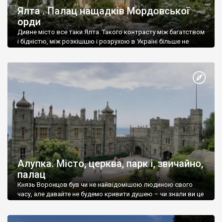
Ялта . Палац нащадків Мордовської
орди
Дивне місто все таки Ялта. Такого контрасту між багатством
і бідністю, між розкішшю і розрухою в Україні більше не
знайдеш.
Алупка. Місто, церква, парк і, звичайно,
палац
Князь Воронцов був чи не найвідомішою людиною свого
часу, але давайте не будемо кривити душею – чи знали ви це
прізвище до відвідин Алупки? Мабуть все таки ні.