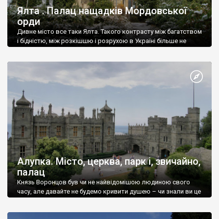
Ялта . Палац нащадків Мордовської
орди
Дивне місто все таки Ялта. Такого контрасту між багатством
і бідністю, між розкішшю і розрухою в Україні більше не
знайдеш.
Алупка. Місто, церква, парк і, звичайно,
палац
Князь Воронцов був чи не найвідомішою людиною свого
часу, але давайте не будемо кривити душею – чи знали ви це
прізвище до відвідин Алупки? Мабуть все таки ні.