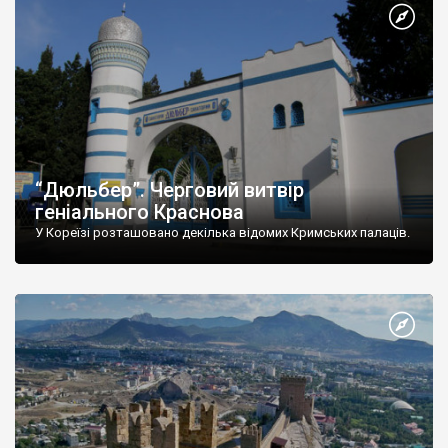
“Дюльбер”. Черговий витвір
геніального Краснова
У Кореїзі розташовано декілька відомих Кримських палаців.