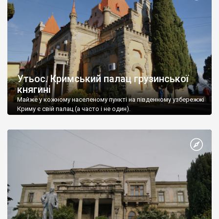
Утьос. Кримський палац грузинської
княгині
Майже у кожному населеному пункті на південному узбережжі
Криму є свій палац (а часто і не один).