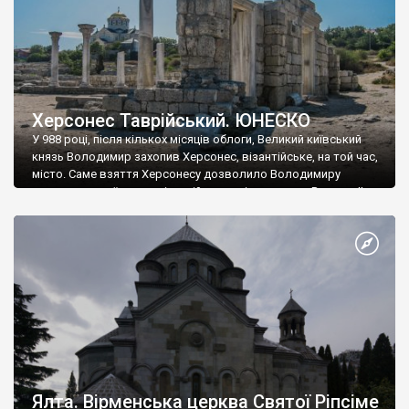
Херсонес Таврійський. ЮНЕСКО
У 988 році, після кількох місяців облоги, Великий київський
князь Володимир захопив Херсонес, візантійське, на той час,
місто. Саме взяття Херсонесу дозволило Володимиру
диктувати свої умови візантійському імператору Василю ІІ, та
одружитися з його дочкою Ганною. Цього ж року, в
Херсонесі Володимир-язичник, став Василем-християнином.
А потім було Хрещення Русі. На честь Херсонесу Таврійського
названо місто […]
Ялта. Вірменська церква Святої Ріпсіме