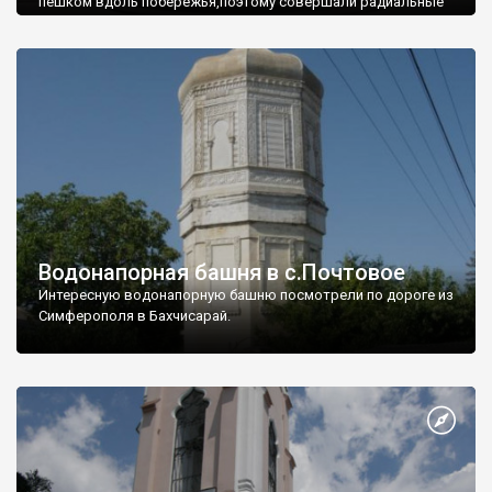
пешком вдоль побережья,поэтому совершали радиальные
вылазки из Оленевки.
Водонапорная башня в с.Почтовое
Интересную водонапорную башню посмотрели по дороге из
Симферополя в Бахчисарай.