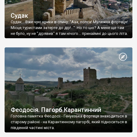
Судак
Судак... Вже чую крики в спину: "Ааа, попса! Муляжна фортеця!
Місце,туристами затерте до дір!..." Но то шо? А мене ще там
не було, ну не "дірявив" я там нічого... принаймні до цього літа.
Феодосія. Пагорб Карантинний
Головна памятка Феодосії - Генуезька фортеця знаходиться в
старому районі - на Карантинному пагорбі, який підноситься в
південній частині міста.