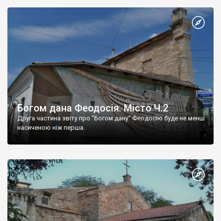
Богом дана Феодосія. Місто Ч.2
Друга частина звіту про "Богом дану" Феодосію буде не менш
насиченою ніж перша.