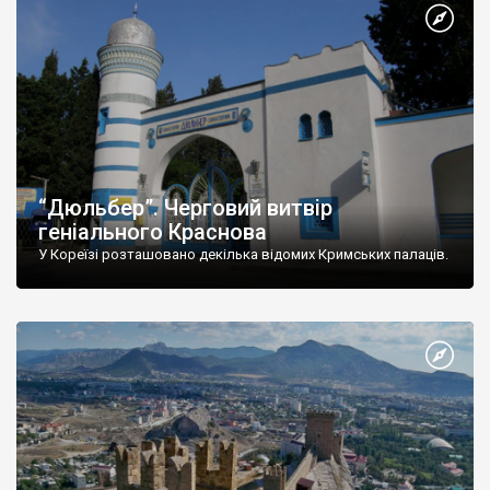
“Дюльбер”. Черговий витвір
геніального Краснова
У Кореїзі розташовано декілька відомих Кримських палаців.