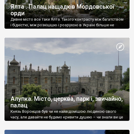
Ялта . Палац нащадків Мордовської
орди
Дивне місто все таки Ялта. Такого контрасту між багатством
і бідністю, між розкішшю і розрухою в Україні більше не
знайдеш.
Алупка. Місто, церква, парк і, звичайно,
палац
Князь Воронцов був чи не найвідомішою людиною свого
часу, але давайте не будемо кривити душею – чи знали ви це
прізвище до відвідин Алупки? Мабуть все таки ні.