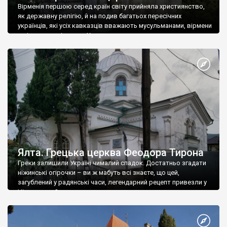
Вірменія першою серед країн світу прийняла християнство,
як державну релігію, й на подив багатьох пересічних
українців, які усіх кавказців вважають мусульманами, вірмени
є відданими вірянами Христа
Ялта. Грецька церква Феодора Тирона
Греки залишили Україні чималий спадок. Достатньо згадати
ніжинські огірочки – ви ж мабуть всі знаєте, що цей,
загублений у радянські часи, легендарний рецепт привезли у
Ніжин греки?