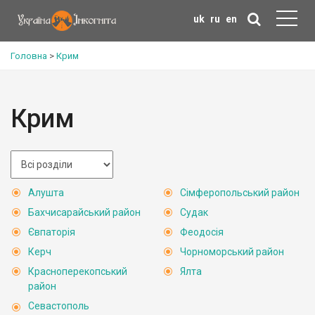
uk
ru
en
Головна
>
Крим
Крим
Алушта
Сімферопольський район
Бахчисарайський район
Судак
Євпаторія
Феодосія
Керч
Чорноморський район
Красноперекопський
Ялта
район
Севастополь