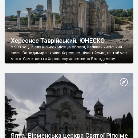
Херсонес Таврійський. ЮНЕСКО
У 988 році, після кількох місяців облоги, Великий київський
князь Володимир захопив Херсонес, візантійське, на той час,
місто. Саме взяття Херсонесу дозволило Володимиру
диктувати свої умови візантійському імператору Василю ІІ, та
одружитися з його дочкою Ганною. Цього ж року, в
Херсонесі Володимир-язичник, став Василем-християнином.
А потім було Хрещення Русі. На честь Херсонесу Таврійського
названо місто […]
Ялта. Вірменська церква Святої Ріпсіме