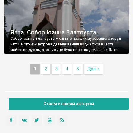
Ялта. Собор Іоанна Златоуста
Собор Іоанна Златоуста – одна із перших мурованих споруд
Ялти. Його 45-метрова дзвіниця і нині видніється в місті
майже звідусіль, а колись це була висотна домінанта Ялти.
1
2
3
4
5
Далі »
Станьте нашим автором