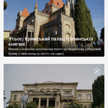
Утьос. Кримський палац грузинської
княгині
Майже у кожному населеному пункті на південному узбережжі
Криму є свій палац (а часто і не один).