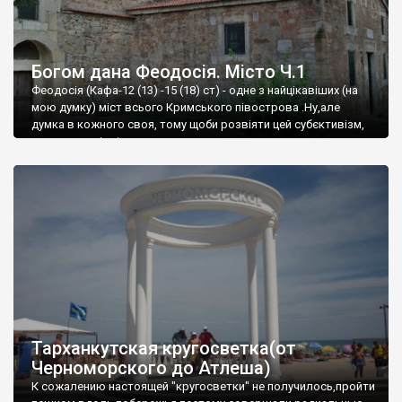
Богом дана Феодосія. Місто Ч.1
Феодосія (Кафа-12 (13) -15 (18) ст) - одне з найцікавіших (на
мою думку) міст всього Кримського півострова .Ну,але
думка в кожного своя, тому щоби розвіяти цей субєктивізм,
запрошую відвідати це
Тарханкутская кругосветка(от
Черноморского до Атлеша)
К сожалению настоящей "кругосветки" не получилось,пройти