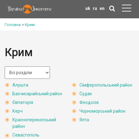
uk
ru
en
Головна
>
Крим
Крим
Алушта
Сімферопольський район
Бахчисарайський район
Судак
Євпаторія
Феодосія
Керч
Чорноморський район
Красноперекопський
Ялта
район
Севастополь