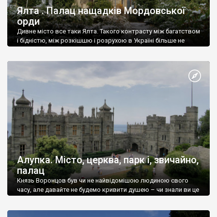
Ялта . Палац нащадків Мордовської
орди
Дивне місто все таки Ялта. Такого контрасту між багатством
і бідністю, між розкішшю і розрухою в Україні більше не
знайдеш.
Алупка. Місто, церква, парк і, звичайно,
палац
Князь Воронцов був чи не найвідомішою людиною свого
часу, але давайте не будемо кривити душею – чи знали ви це
прізвище до відвідин Алупки? Мабуть все таки ні.