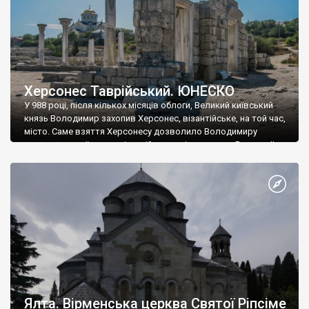
Херсонес Таврійський. ЮНЕСКО
У 988 році, після кількох місяців облоги, Великий київський
князь Володимир захопив Херсонес, візантійське, на той час,
місто. Саме взяття Херсонесу дозволило Володимиру
диктувати свої умови візантійському імператору Василю ІІ, та
одружитися з його дочкою Ганною. Цього ж року, в
Херсонесі Володимир-язичник, став Василем-християнином.
А потім було Хрещення Русі. На честь Херсонесу Таврійського
названо місто […]
Ялта. Вірменська церква Святої Ріпсіме