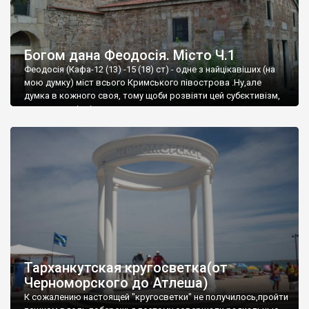
Богом дана Феодосія. Місто Ч.1
Феодосія (Кафа-12 (13) -15 (18) ст) - одне з найцікавіших (на
мою думку) міст всього Кримського півострова .Ну,але
думка в кожного своя, тому щоби розвіяти цей субєктивізм,
запрошую відвідати це
Тарханкутская кругосветка(от
Черноморского до Атлеша)
К сожалению настоящей "кругосветки" не получилось,пройти