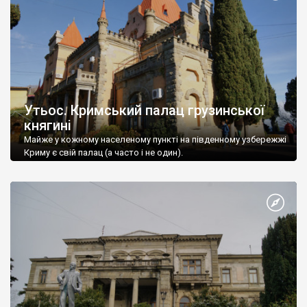
Утьос. Кримський палац грузинської
княгині
Майже у кожному населеному пункті на південному узбережжі
Криму є свій палац (а часто і не один).