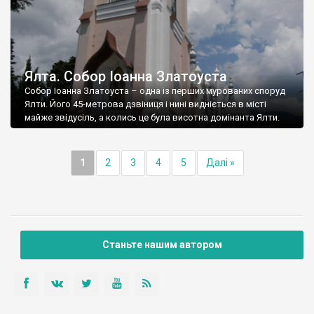
Ялта. Собор Іоанна Златоуста
Собор Іоанна Златоуста – одна із перших мурованих споруд
Ялти. Його 45-метрова дзвіниця і нині видніється в місті
майже звідусіль, а колись це була висотна домінанта Ялти.
1
2
3
4
5
Далі »
Станьте нашим автором