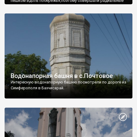
пешком вдоль побережья,поэтому совершали радиальные
вылазки из Оленевки.
Водонапорная башня в с.Почтовое
Интересную водонапорную башню посмотрели по дороге из
Симферополя в Бахчисарай.