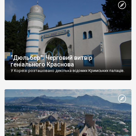
“Дюльбер”. Черговий витвір
геніального Краснова
У Кореїзі розташовано декілька відомих Кримських палаців.