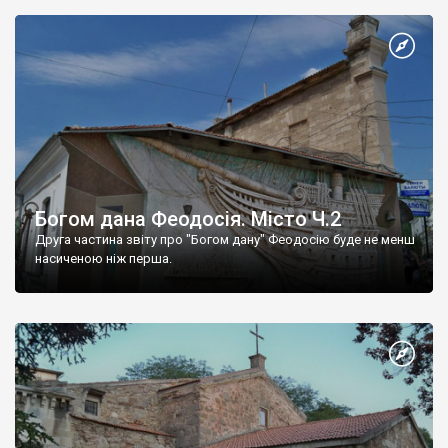
Богом дана Феодосія. Місто Ч.2
Друга частина звіту про "Богом дану" Феодосію буде не менш
насиченою ніж перша.