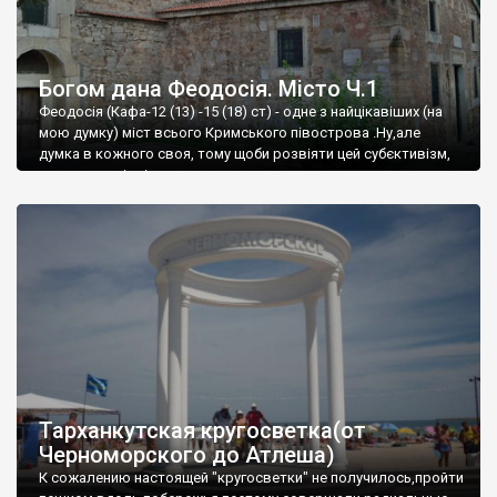
Богом дана Феодосія. Місто Ч.1
Феодосія (Кафа-12 (13) -15 (18) ст) - одне з найцікавіших (на
мою думку) міст всього Кримського півострова .Ну,але
думка в кожного своя, тому щоби розвіяти цей субєктивізм,
запрошую відвідати це
Тарханкутская кругосветка(от
Черноморского до Атлеша)
К сожалению настоящей "кругосветки" не получилось,пройти