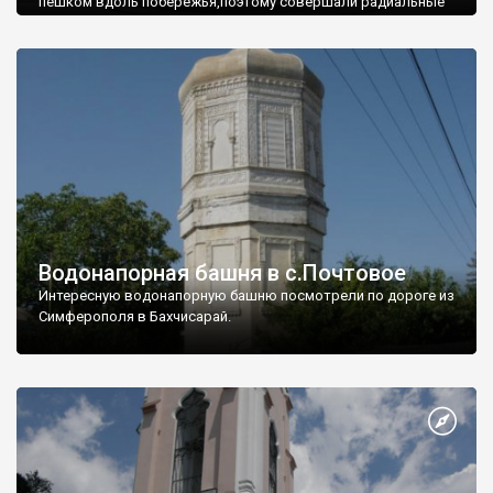
пешком вдоль побережья,поэтому совершали радиальные
вылазки из Оленевки.
Водонапорная башня в с.Почтовое
Интересную водонапорную башню посмотрели по дороге из
Симферополя в Бахчисарай.