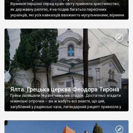
Вірменія першою серед країн світу прийняла християнство,
як державну релігію, й на подив багатьох пересічних
українців, які усіх кавказців вважають мусульманами, вірмени
є відданими вірянами Христа
Ялта. Грецька церква Феодора Тирона
Греки залишили Україні чималий спадок. Достатньо згадати
ніжинські огірочки – ви ж мабуть всі знаєте, що цей,
загублений у радянські часи, легендарний рецепт привезли у
Ніжин греки?