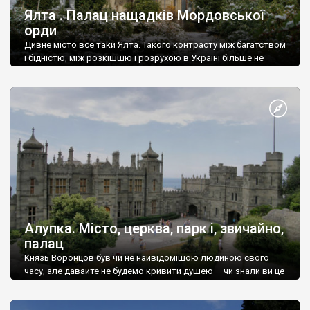
Ялта . Палац нащадків Мордовської
орди
Дивне місто все таки Ялта. Такого контрасту між багатством
і бідністю, між розкішшю і розрухою в Україні більше не
знайдеш.
Алупка. Місто, церква, парк і, звичайно,
палац
Князь Воронцов був чи не найвідомішою людиною свого
часу, але давайте не будемо кривити душею – чи знали ви це
прізвище до відвідин Алупки? Мабуть все таки ні.