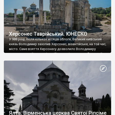
Херсонес Таврійський. ЮНЕСКО
У 988 році, після кількох місяців облоги, Великий київський
князь Володимир захопив Херсонес, візантійське, на той час,
місто. Саме взяття Херсонесу дозволило Володимиру
диктувати свої умови візантійському імператору Василю ІІ, та
одружитися з його дочкою Ганною. Цього ж року, в
Херсонесі Володимир-язичник, став Василем-християнином.
А потім було Хрещення Русі. На честь Херсонесу Таврійського
названо місто […]
Ялта. Вірменська церква Святої Ріпсіме