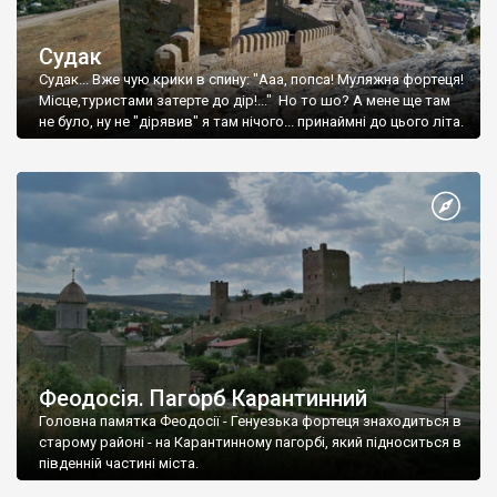
Судак
Судак... Вже чую крики в спину: "Ааа, попса! Муляжна фортеця!
Місце,туристами затерте до дір!..." Но то шо? А мене ще там
не було, ну не "дірявив" я там нічого... принаймні до цього літа.
Феодосія. Пагорб Карантинний
Головна памятка Феодосії - Генуезька фортеця знаходиться в
старому районі - на Карантинному пагорбі, який підноситься в
південній частині міста.