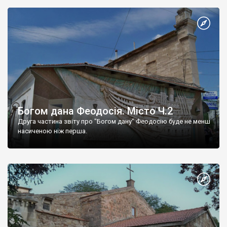
Богом дана Феодосія. Місто Ч.2
Друга частина звіту про "Богом дану" Феодосію буде не менш
насиченою ніж перша.