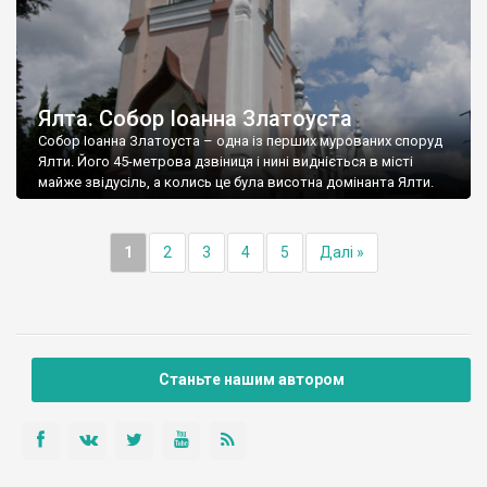
Ялта. Собор Іоанна Златоуста
Собор Іоанна Златоуста – одна із перших мурованих споруд
Ялти. Його 45-метрова дзвіниця і нині видніється в місті
майже звідусіль, а колись це була висотна домінанта Ялти.
1
2
3
4
5
Далі »
Станьте нашим автором