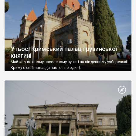
Утьос. Кримський палац грузинської
княгині
Майже у кожному населеному пункті на південному узбережжі
Криму є свій палац (а часто і не один).