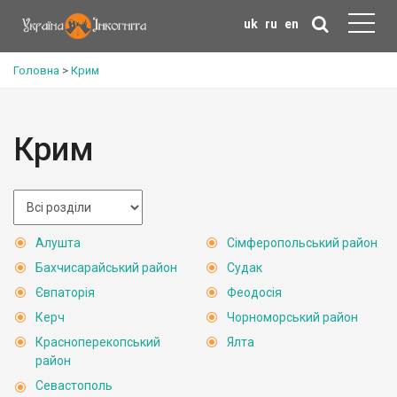
uk
ru
en
Головна
>
Крим
Крим
Алушта
Сімферопольський район
Бахчисарайський район
Судак
Євпаторія
Феодосія
Керч
Чорноморський район
Красноперекопський
Ялта
район
Севастополь