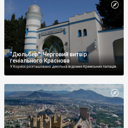
“Дюльбер”. Черговий витвір
геніального Краснова
У Кореїзі розташовано декілька відомих Кримських палаців.