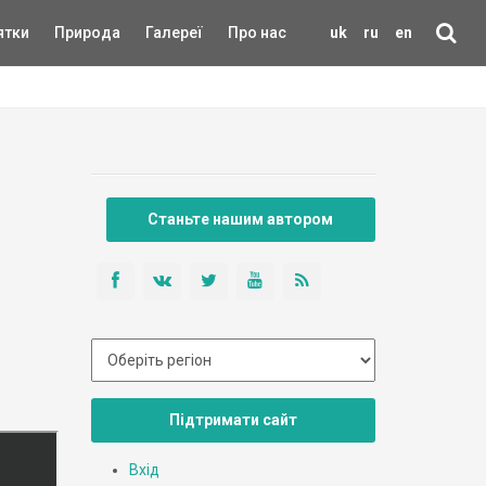
ятки
Природа
Галереї
Про нас
uk
ru
en
Станьте нашим автором
Підтримати сайт
Вхід