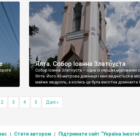
е
Ялта. Собор Іоанна Златоуста
ороге
Собор Іоанна Златоуста – одна із перших мурованих 
Ялти. Його 45-метрова дзвіниця і нині видніється в міс
майже звідусіль, а колись це була висотна домінанта 
2
3
4
5
Далі »
нас
Стати автором
Підтримати сайт “Україна Інкогні