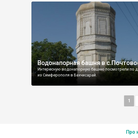
Водонапорная башня в с.Почтово
Интересную водонапорную башню посмотрели по д
из Симферополя в Бахчисарай.
1
Про 