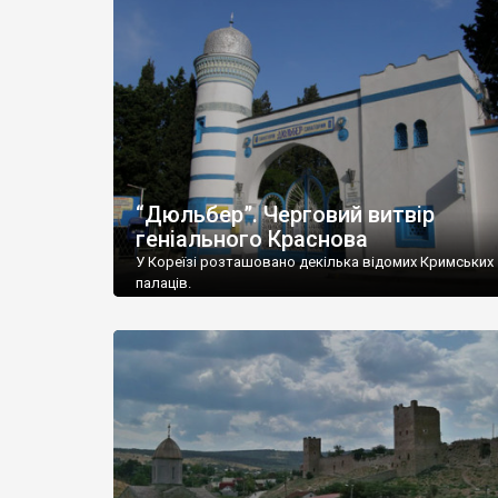
“Дюльбер”. Черговий витвір
геніального Краснова
У Кореїзі розташовано декілька відомих Кримських
палаців.