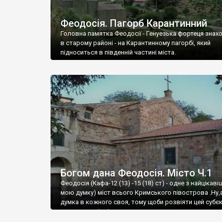
Феодосія. Пагорб Карантинний
Головна памятка Феодосії - Генуезька фортеця знах
в старому районі - на Карантинному пагорбі, який
підноситься в південній частині міста.
Богом дана Феодосія. Місто Ч.1
Феодосія (Кафа-12 (13) -15 (18) ст) - одне з найцікаві
мою думку) міст всього Кримського півострова .Ну,
думка в кожного своя, тому щоби розвіяти цей субєк
запрошую відвідати це