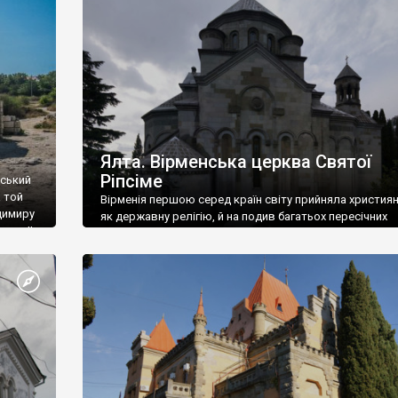
ефактів
називаються «повстяками» (postaki)…” “Вино. Крим
єкту
виробляє відмінне вино і його вдосталь: воно все ду
го».
легке біле і дуже […]
ти та
Ялта. Вірменська церква Святої
Ріпсіме
вський
 той
Вірменія першою серед країн світу прийняла христия
димиру
як державну релігію, й на подив багатьох пересічних
илю ІІ,
українців, які усіх кавказців вважають мусульманами,
 в
вірмени є відданими вірянами Христа