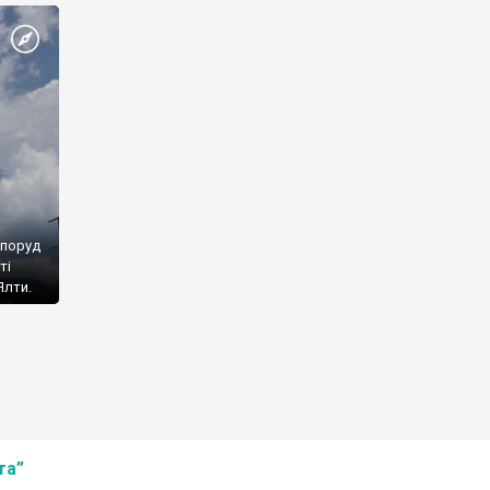
споруд
ті
Ялти.
та”