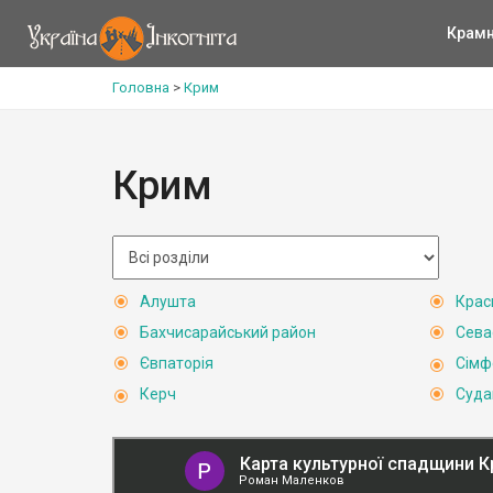
Крам
Головна
>
Крим
Крим
Алушта
Крас
Бахчисарайський район
Сева
Євпаторія
Сімф
Керч
Суда