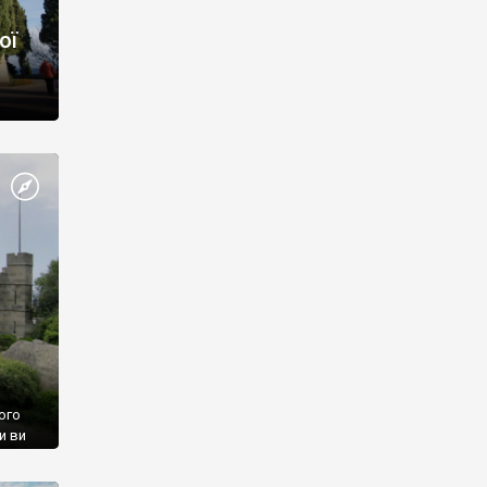
ої
ого
и ви