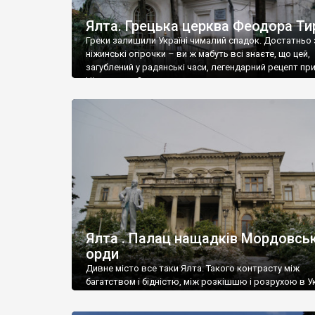
Ялта. Грецька церква Феодора Ти
Греки залишили Україні чималий спадок. Достатньо 
ніжинські огірочки – ви ж мабуть всі знаєте, що цей,
загублений у радянські часи, легендарний рецепт пр
Ніжин греки?
Ялта . Палац нащадків Мордовськ
орди
Дивне місто все таки Ялта. Такого контрасту між
багатством і бідністю, між розкішшю і розрухою в Ук
більше не знайдеш.