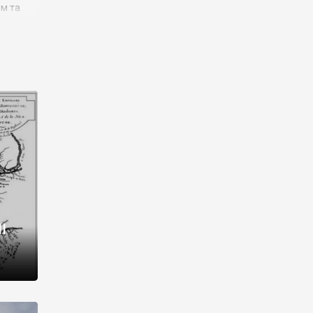
им та
ора і
є
го типу,
ей-
рний
ста:
 райони
від 2
I
і,
рукти,
 котрі