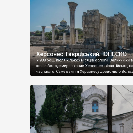
музею «Новгородський музей-заповідник» сотні арт
візантійської доби. Раритети викрадені з фондів об’
культурної спадщини ЮНЕСКО «Херсонеса Таврійсько
Офіційно – на виставку «Золото Візантії», але експер
влада в Україні вважають це лише […]
Херсонес Таврійський. ЮНЕСКО
У 988 році, після кількох місяців облоги, Великий киї
князь Володимир захопив Херсонес, візантійське, на
час, місто. Саме взяття Херсонесу дозволило Воло
диктувати свої умови візантійському імператору Вас
та одружитися з його дочкою Ганною. Цього ж року,
Херсонесі Володимир-язичник, став Василем-
християнином. А потім було Хрещення Русі. На честь
Херсонесу Таврійського названо місто […]