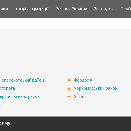
ниця
Історія і традиції
Регіони України
Закордон
Пам'
ноперекопський район
Феодосія
стополь
Чорноморський район
еропольський район
Ялта
к