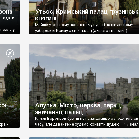
рона
Утьос. Кримський палац грузинськ
княгині
згадати
Майже у кожному населеному пункті на південному
ивезли у
узбережжі Криму є свій палац (а часто і не один).
ої
Алупка. Місто, церква, парк і,
звичайно, палац
Князь Воронцов був чи не найвідомішою людиною св
раїні
часу, але давайте не будемо кривити душею – чи знал
це прізвище до відвідин Алупки? Мабуть все таки ні.