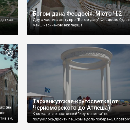
Богом дана Феодосія. Місто Ч.2
одиться
Друга частина звіту про "Богом дану" Феодосію буде 
менш насиченою ніж перша.
Тарханкутская кругосветка(от
Черноморского до Атлеша)
ших (на
але
К сожалению настоящей "кругосветки" не
тивізм,
получилось,пройти пешком вдоль побережья,поэтом
совершали радиальные вылазки из Оленевки.