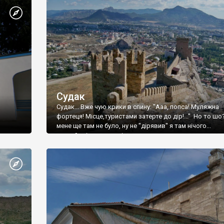
Судак
Судак... Вже чую крики в спину: "Ааа, попса! Муляжна
фортеця! Місце,туристами затерте до дір!..." Но то шо
мене ще там не було, ну не "дірявив" я там нічого...
принаймні до цього літа.