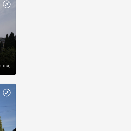
же
нство,