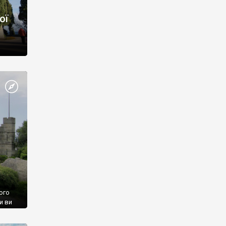
ої
ого
и ви