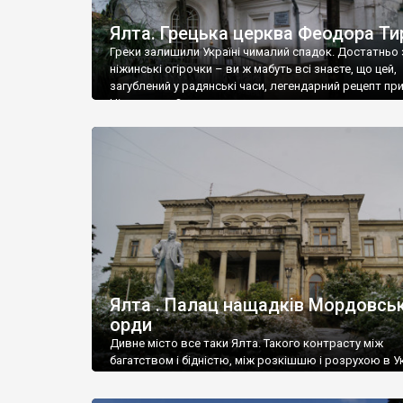
Ялта. Грецька церква Феодора Ти
Греки залишили Україні чималий спадок. Достатньо 
ніжинські огірочки – ви ж мабуть всі знаєте, що цей,
загублений у радянські часи, легендарний рецепт пр
Ніжин греки?
Ялта . Палац нащадків Мордовськ
орди
Дивне місто все таки Ялта. Такого контрасту між
багатством і бідністю, між розкішшю і розрухою в Ук
більше не знайдеш.