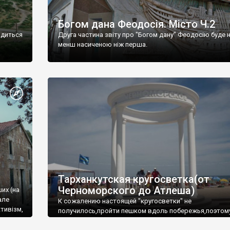
Богом дана Феодосія. Місто Ч.2
одиться
Друга частина звіту про "Богом дану" Феодосію буде 
менш насиченою ніж перша.
Тарханкутская кругосветка(от
Черноморского до Атлеша)
ших (на
але
К сожалению настоящей "кругосветки" не
тивізм,
получилось,пройти пешком вдоль побережья,поэтом
совершали радиальные вылазки из Оленевки.