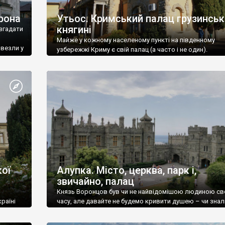
рона
Утьос. Кримський палац грузинськ
княгині
згадати
Майже у кожному населеному пункті на південному
ивезли у
узбережжі Криму є свій палац (а часто і не один).
ої
Алупка. Місто, церква, парк і,
звичайно, палац
Князь Воронцов був чи не найвідомішою людиною св
раїні
часу, але давайте не будемо кривити душею – чи знал
це прізвище до відвідин Алупки? Мабуть все таки ні.