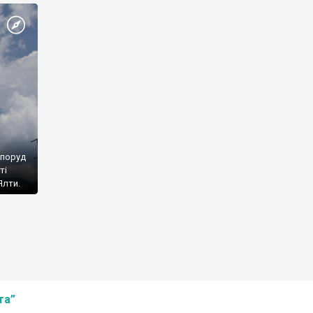
споруд
ті
Ялти.
та”