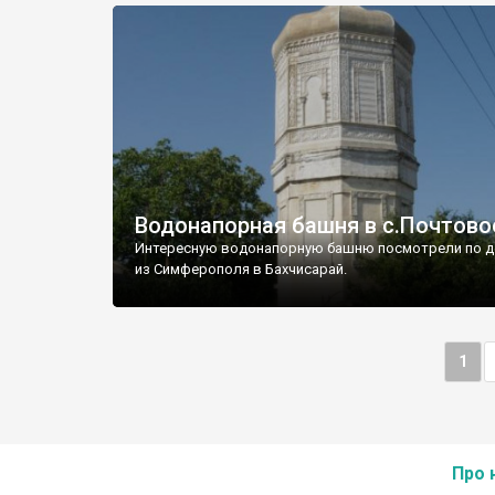
Водонапорная башня в с.Почтово
Интересную водонапорную башню посмотрели по д
из Симферополя в Бахчисарай.
1
Про 