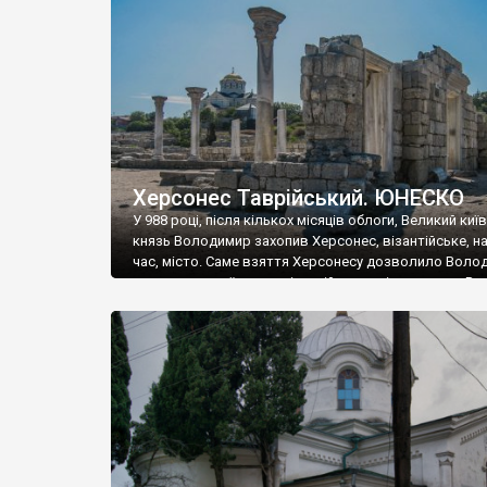
музею «Новгородський музей-заповідник» сотні арт
візантійської доби. Раритети викрадені з фондів об’
культурної спадщини ЮНЕСКО «Херсонеса Таврійсько
Офіційно – на виставку «Золото Візантії», але експер
влада в Україні вважають це лише […]
Херсонес Таврійський. ЮНЕСКО
У 988 році, після кількох місяців облоги, Великий киї
князь Володимир захопив Херсонес, візантійське, на
час, місто. Саме взяття Херсонесу дозволило Воло
диктувати свої умови візантійському імператору Вас
та одружитися з його дочкою Ганною. Цього ж року,
Херсонесі Володимир-язичник, став Василем-
християнином. А потім було Хрещення Русі. На честь
Херсонесу Таврійського названо місто […]