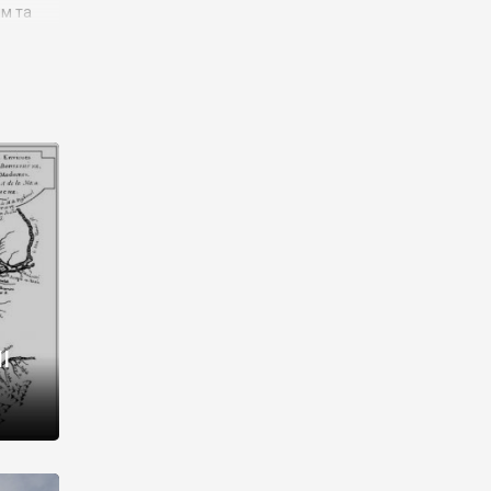
им та
ора і
є
го типу,
ей-
рний
ста:
 райони
від 2
I
і,
рукти,
 котрі