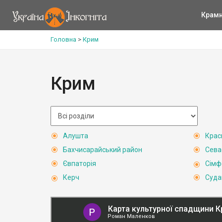
Крам
Головна
>
Крим
Крим
Алушта
Крас
Бахчисарайський район
Сева
Євпаторія
Сімф
Керч
Суда