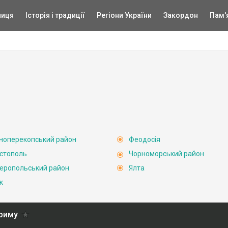
ниця
Історія і традиції
Регіони України
Закордон
Пам'
ноперекопський район
Феодосія
стополь
Чорноморський район
еропольський район
Ялта
к