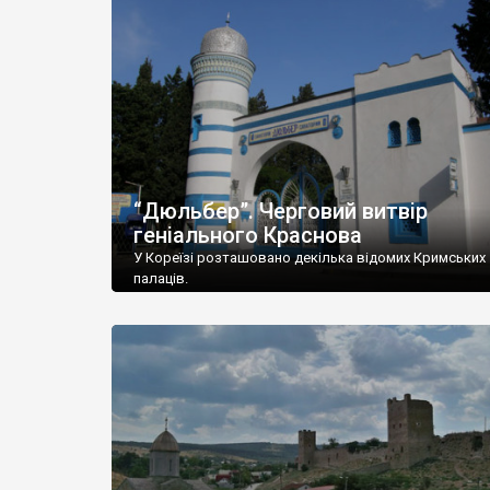
“Дюльбер”. Черговий витвір
геніального Краснова
У Кореїзі розташовано декілька відомих Кримських
палаців.