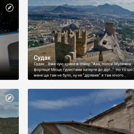
Судак
Судак... Вже чую крики в спину: "Ааа, попса! Муляжна
фортеця! Місце,туристами затерте до дір!..." Но то шо
мене ще там не було, ну не "дірявив" я там нічого...
принаймні до цього літа.