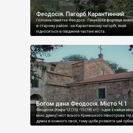
Феодосія. Пагорб Карантинний
Головна памятка Феодосії - Генуезька фортеця знах
в старому районі - на Карантинному пагорбі, який
підноситься в південній частині міста.
Богом дана Феодосія. Місто Ч.1
Феодосія (Кафа-12 (13) -15 (18) ст) - одне з найцікаві
мою думку) міст всього Кримського півострова .Ну,
думка в кожного своя, тому щоби розвіяти цей субєк
запрошую відвідати це