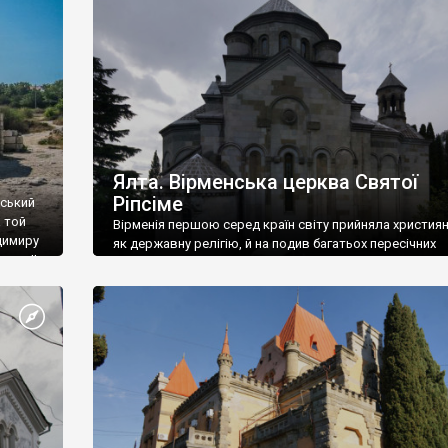
ефактів
називаються «повстяками» (postaki)…” “Вино. Крим
єкту
виробляє відмінне вино і його вдосталь: воно все ду
го».
легке біле і дуже […]
ти та
Ялта. Вірменська церква Святої
Ріпсіме
вський
 той
Вірменія першою серед країн світу прийняла христия
димиру
як державну релігію, й на подив багатьох пересічних
илю ІІ,
українців, які усіх кавказців вважають мусульманами,
 в
вірмени є відданими вірянами Христа