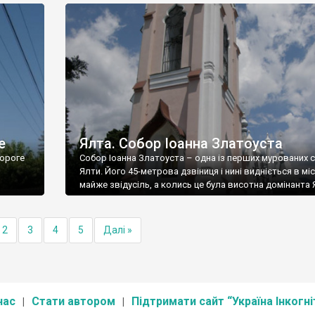
е
Ялта. Собор Іоанна Златоуста
ороге
Собор Іоанна Златоуста – одна із перших мурованих 
Ялти. Його 45-метрова дзвіниця і нині видніється в міс
майже звідусіль, а колись це була висотна домінанта 
2
3
4
5
Далі »
нас
Стати автором
Підтримати сайт “Україна Інкогні