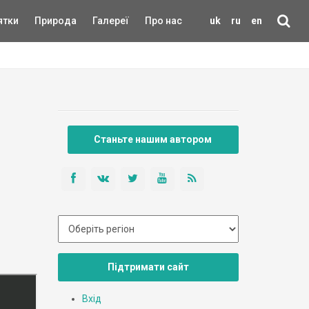
ятки
Природа
Галереї
Про нас
uk
ru
en
Станьте нашим автором
Підтримати сайт
Вхід