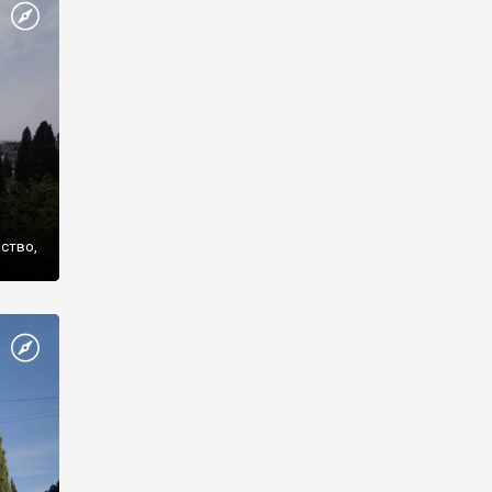
же
нство,