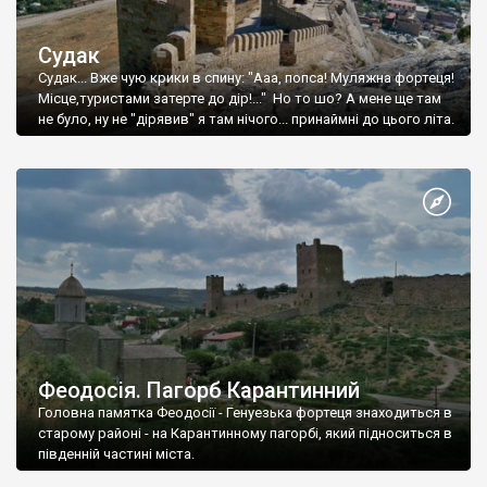
Судак
Судак... Вже чую крики в спину: "Ааа, попса! Муляжна фортеця!
Місце,туристами затерте до дір!..." Но то шо? А мене ще там
не було, ну не "дірявив" я там нічого... принаймні до цього літа.
Феодосія. Пагорб Карантинний
Головна памятка Феодосії - Генуезька фортеця знаходиться в
старому районі - на Карантинному пагорбі, який підноситься в
південній частині міста.