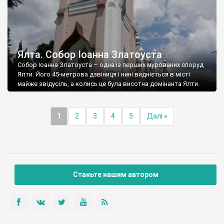
Ялта. Собор Іоанна Златоуста
Собор Іоанна Златоуста – одна із перших мурованих споруд
Ялти. Його 45-метрова дзвіниця і нині видніється в місті
майже звідусіль, а колись це була висотна домінанта Ялти.
1
2
3
4
5
Далі »
Станьте нашим автором