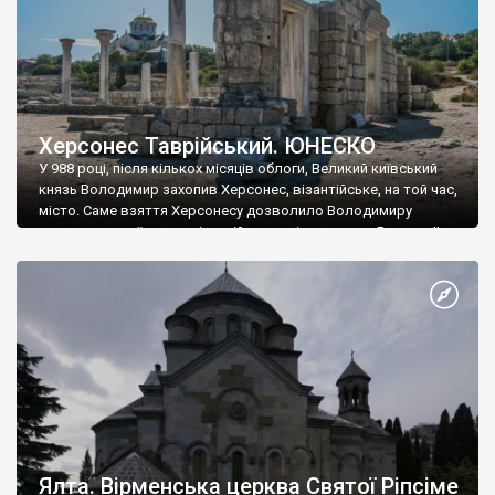
Херсонес Таврійський. ЮНЕСКО
У 988 році, після кількох місяців облоги, Великий київський
князь Володимир захопив Херсонес, візантійське, на той час,
місто. Саме взяття Херсонесу дозволило Володимиру
диктувати свої умови візантійському імператору Василю ІІ, та
одружитися з його дочкою Ганною. Цього ж року, в
Херсонесі Володимир-язичник, став Василем-християнином.
А потім було Хрещення Русі. На честь Херсонесу Таврійського
названо місто […]
Ялта. Вірменська церква Святої Ріпсіме