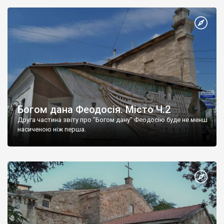
Богом дана Феодосія. Місто Ч.2
Друга частина звіту про "Богом дану" Феодосію буде не менш
насиченою ніж перша.