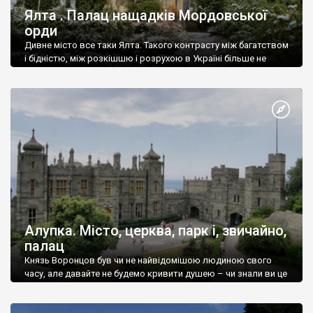
Ялта . Палац нащадків Мордовської
орди
Дивне місто все таки Ялта. Такого контрасту між багатством
і бідністю, між розкішшю і розрухою в Україні більше не
знайдеш.
Алупка. Місто, церква, парк і, звичайно,
палац
Князь Воронцов був чи не найвідомішою людиною свого
часу, але давайте не будемо кривити душею – чи знали ви це
прізвище до відвідин Алупки? Мабуть все таки ні.