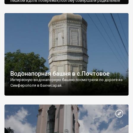
пешком вдоль побережья,поэтому совершали радиальные
вылазки из Оленевки.
Водонапорная башня в с.Почтовое
Интересную водонапорную башню посмотрели по дороге из
Симферополя в Бахчисарай.