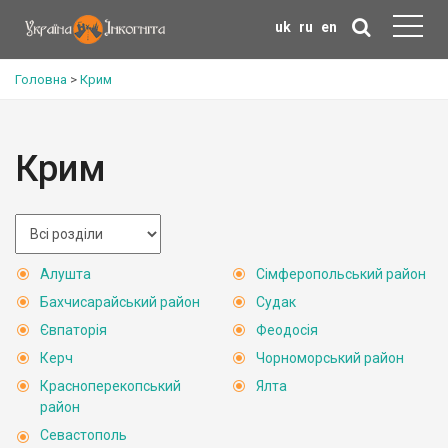
uk
ru
en
Головна
>
Крим
Крим
Алушта
Сімферопольський район
Бахчисарайський район
Судак
Євпаторія
Феодосія
Керч
Чорноморський район
Красноперекопський
Ялта
район
Севастополь