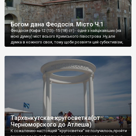
Богом дана Феодосія. Місто Ч.1
Феодосія (Кафа-12 (13) -15 (18) ст) - одне з найцікавіших (на
мою думку) міст всього Кримського півострова .Ну,але
думка в кожного своя, тому щоби розвіяти цей субєктивізм,
запрошую відвідати це
Тарханкутская кругосветка(от
Черноморского до Атлеша)
К сожалению настоящей "кругосветки" не получилось,пройти