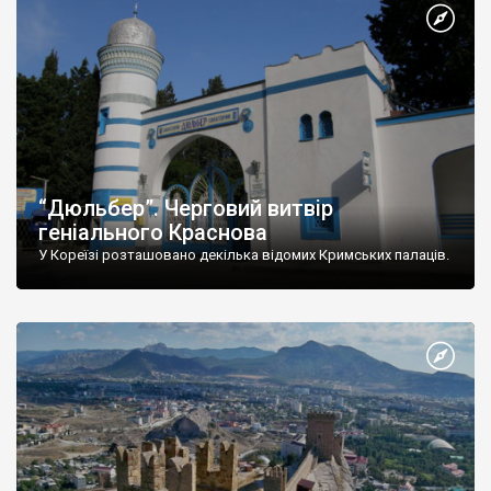
“Дюльбер”. Черговий витвір
геніального Краснова
У Кореїзі розташовано декілька відомих Кримських палаців.