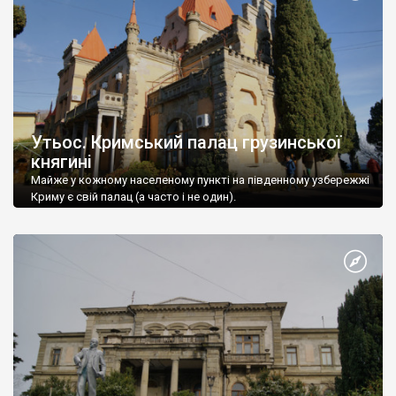
Утьос. Кримський палац грузинської
княгині
Майже у кожному населеному пункті на південному узбережжі
Криму є свій палац (а часто і не один).