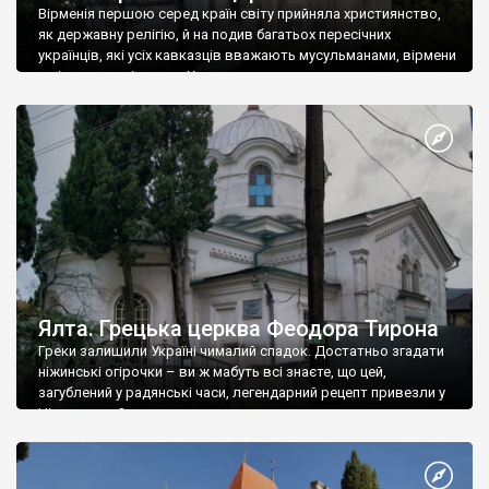
Вірменія першою серед країн світу прийняла християнство,
як державну релігію, й на подив багатьох пересічних
українців, які усіх кавказців вважають мусульманами, вірмени
є відданими вірянами Христа
Ялта. Грецька церква Феодора Тирона
Греки залишили Україні чималий спадок. Достатньо згадати
ніжинські огірочки – ви ж мабуть всі знаєте, що цей,
загублений у радянські часи, легендарний рецепт привезли у
Ніжин греки?