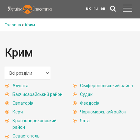
uk
ru
en
Головна
>
Крим
Крим
Алушта
Сімферопольський район
Бахчисарайський район
Судак
Євпаторія
Феодосія
Керч
Чорноморський район
Красноперекопський
Ялта
район
Севастополь