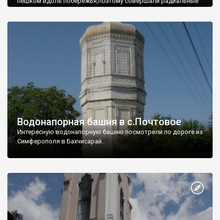
пешком вдоль побережья,поэтому совершали радиальные
вылазки из Оленевки.
Водонапорная башня в с.Почтовое
Интересную водонапорную башню посмотрели по дороге из
Симферополя в Бахчисарай.