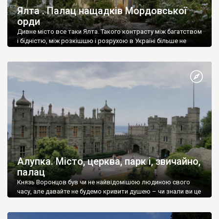
Ялта . Палац нащадків Мордовської
орди
Дивне місто все таки Ялта. Такого контрасту між багатством
і бідністю, між розкішшю і розрухою в Україні більше не
знайдеш.
Алупка. Місто, церква, парк і, звичайно,
палац
Князь Воронцов був чи не найвідомішою людиною свого
часу, але давайте не будемо кривити душею – чи знали ви це
прізвище до відвідин Алупки? Мабуть все таки ні.