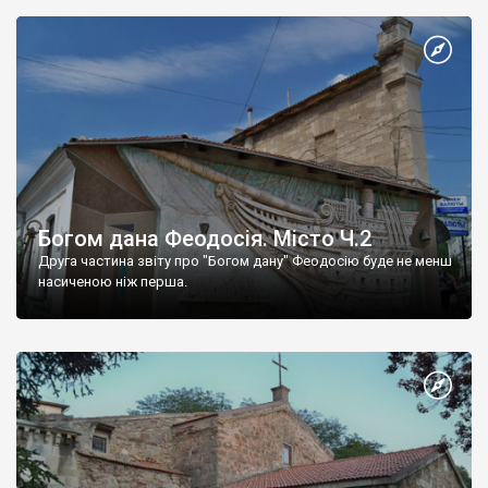
Богом дана Феодосія. Місто Ч.2
Друга частина звіту про "Богом дану" Феодосію буде не менш
насиченою ніж перша.