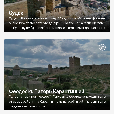
Судак
Судак... Вже чую крики в спину: "Ааа, попса! Муляжна фортеця!
Місце,туристами затерте до дір!..." Но то шо? А мене ще там
не було, ну не "дірявив" я там нічого... принаймні до цього літа.
Феодосія. Пагорб Карантинний
Головна памятка Феодосії - Генуезька фортеця знаходиться в
старому районі - на Карантинному пагорбі, який підноситься в
південній частині міста.