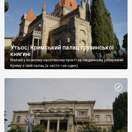
Утьос. Кримський палац грузинської
княгині
Майже у кожному населеному пункті на південному узбережжі
Криму є свій палац (а часто і не один).