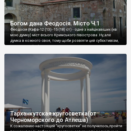
Богом дана Феодосія. Місто Ч.1
Феодосія (Кафа-12 (13) -15 (18) ст) - одне з найцікавіших (на
мою думку) міст всього Кримського півострова .Ну,але
думка в кожного своя, тому щоби розвіяти цей субєктивізм,
запрошую відвідати це
Тарханкутская кругосветка(от
Черноморского до Атлеша)
К сожалению настоящей "кругосветки" не получилось,пройти