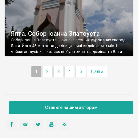
Ялта. Собор Іоанна Златоуста
Собор Іоанна Златоуста – одна із перших мурованих споруд
Ялти. Його 45-метрова дзвіниця і нині видніється в місті
майже звідусіль, а колись це була висотна домінанта Ялти.
1
2
3
4
5
Далі »
Станьте нашим автором