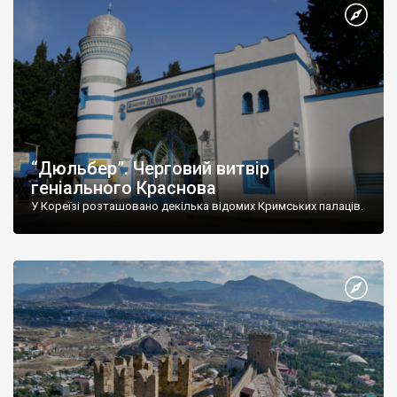
“Дюльбер”. Черговий витвір
геніального Краснова
У Кореїзі розташовано декілька відомих Кримських палаців.