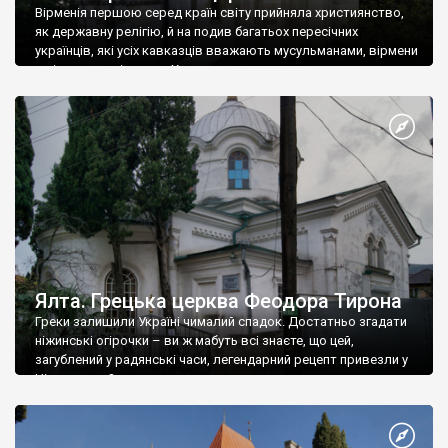
Вірменія першою серед країн світу прийняла християнство,
як державну релігію, й на подив багатьох пересічних
українців, які усіх кавказців вважають мусульманами, вірмени
є відданими вірянами Христа
Ялта. Грецька церква Феодора Тирона
Греки залишили Україні чималий спадок. Достатньо згадати
ніжинські огірочки – ви ж мабуть всі знаєте, що цей,
загублений у радянські часи, легендарний рецепт привезли у
Ніжин греки?