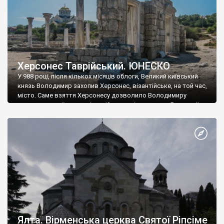
Херсонес Таврійський. ЮНЕСКО
У 988 році, після кількох місяців облоги, Великий київський
князь Володимир захопив Херсонес, візантійське, на той час,
місто. Саме взяття Херсонесу дозволило Володимиру
диктувати свої умови візантійському імператору Василю ІІ, та
одружитися з його дочкою Ганною. Цього ж року, в
Херсонесі Володимир-язичник, став Василем-християнином.
А потім було Хрещення Русі. На честь Херсонесу Таврійського
названо місто […]
Ялта. Вірменська церква Святої Ріпсіме