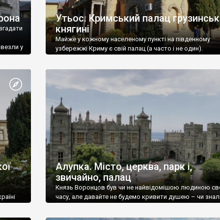
рона
Утьос. Кримський палац грузинськ
княгині
згадати
Майже у кожному населеному пункті на південному
ивезли у
узбережжі Криму є свій палац (а часто і не один).
ої
Алупка. Місто, церква, парк і,
звичайно, палац
Князь Воронцов був чи не найвідомішою людиною св
раїні
часу, але давайте не будемо кривити душею – чи знал
це прізвище до відвідин Алупки? Мабуть все таки ні.