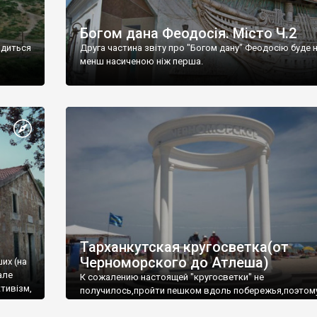
Богом дана Феодосія. Місто Ч.2
одиться
Друга частина звіту про "Богом дану" Феодосію буде 
менш насиченою ніж перша.
Тарханкутская кругосветка(от
Черноморского до Атлеша)
ших (на
але
К сожалению настоящей "кругосветки" не
тивізм,
получилось,пройти пешком вдоль побережья,поэтом
совершали радиальные вылазки из Оленевки.