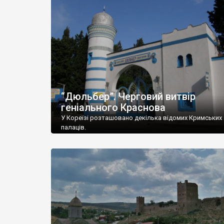
“Дюльбер”. Черговий витвір
геніального Краснова
У Кореїзі розташовано декілька відомих Кримських
палаців.