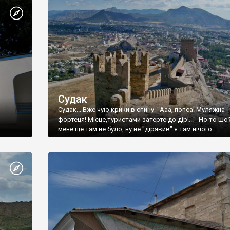
Судак
Судак... Вже чую крики в спину: "Ааа, попса! Муляжна
фортеця! Місце,туристами затерте до дір!..." Но то шо
мене ще там не було, ну не "дірявив" я там нічого...
принаймні до цього літа.