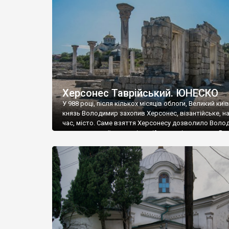
музею «Новгородський музей-заповідник» сотні арт
візантійської доби. Раритети викрадені з фондів об’
культурної спадщини ЮНЕСКО «Херсонеса Таврійсько
Офіційно – на виставку «Золото Візантії», але експер
влада в Україні вважають це лише […]
Херсонес Таврійський. ЮНЕСКО
У 988 році, після кількох місяців облоги, Великий киї
князь Володимир захопив Херсонес, візантійське, на
час, місто. Саме взяття Херсонесу дозволило Воло
диктувати свої умови візантійському імператору Вас
та одружитися з його дочкою Ганною. Цього ж року,
Херсонесі Володимир-язичник, став Василем-
християнином. А потім було Хрещення Русі. На честь
Херсонесу Таврійського названо місто […]