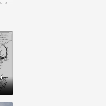
им та
ора і
є
го типу,
ей-
рний
ста:
 райони
від 2
I
і,
рукти,
 котрі