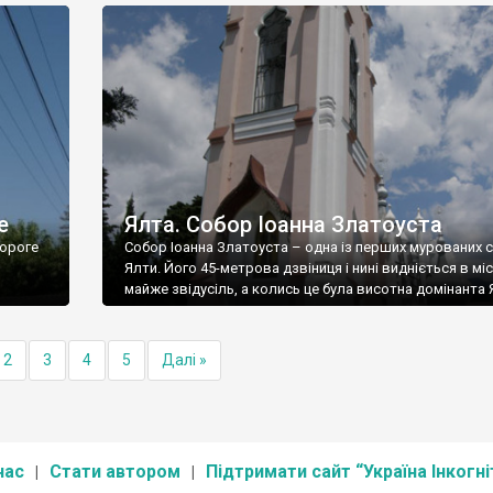
е
Ялта. Собор Іоанна Златоуста
ороге
Собор Іоанна Златоуста – одна із перших мурованих 
Ялти. Його 45-метрова дзвіниця і нині видніється в міс
майже звідусіль, а колись це була висотна домінанта 
2
3
4
5
Далі »
нас
Стати автором
Підтримати сайт “Україна Інкогні