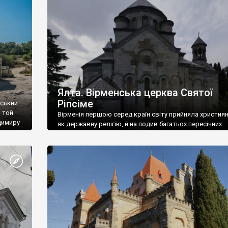
ефактів
називаються «повстяками» (postaki)…” “Вино. Крим
єкту
виробляє відмінне вино і його вдосталь: воно все ду
го».
легке біле і дуже […]
ти та
Ялта. Вірменська церква Святої
Ріпсіме
вський
 той
Вірменія першою серед країн світу прийняла христия
димиру
як державну релігію, й на подив багатьох пересічних
илю ІІ,
українців, які усіх кавказців вважають мусульманами,
 в
вірмени є відданими вірянами Христа