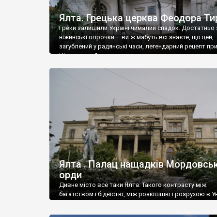
Ялта. Грецька церква Феодора Ти
Греки залишили Україні чималий спадок. Достатньо 
ніжинські огірочки – ви ж мабуть всі знаєте, що цей,
загублений у радянські часи, легендарний рецепт пр
Ніжин греки?
Ялта . Палац нащадків Мордовськ
орди
Дивне місто все таки Ялта. Такого контрасту між
багатством і бідністю, між розкішшю і розрухою в Ук
більше не знайдеш.