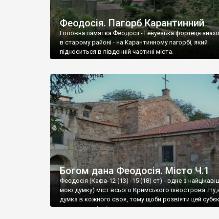
Феодосія. Пагорб Карантинний
Головна памятка Феодосії - Генуезька фортеця знах
в старому районі - на Карантинному пагорбі, який
підноситься в південній частині міста.
Богом дана Феодосія. Місто Ч.1
Феодосія (Кафа-12 (13) -15 (18) ст) - одне з найцікаві
мою думку) міст всього Кримського півострова .Ну,
думка в кожного своя, тому щоби розвіяти цей субєк
запрошую відвідати це