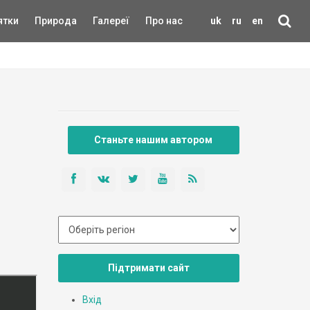
ятки
Природа
Галереї
Про нас
uk
ru
en
Станьте нашим автором
Підтримати сайт
Вхід