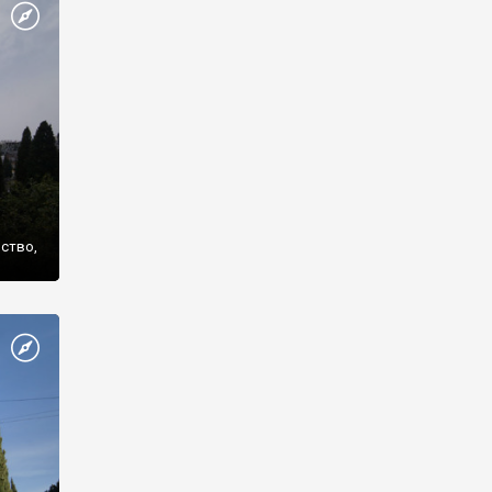
же
нство,