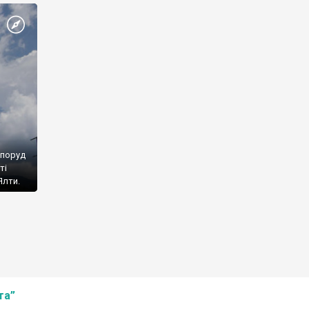
споруд
ті
Ялти.
та”