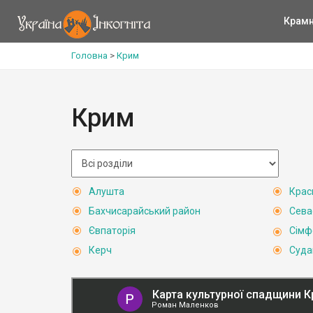
Крам
Головна
>
Крим
Крим
Алушта
Крас
Бахчисарайський район
Сева
Євпаторія
Сімф
Керч
Суда