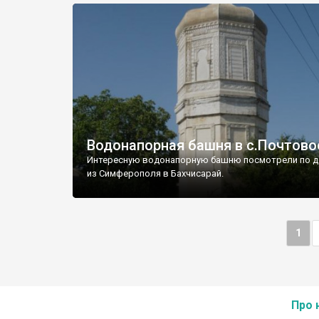
Водонапорная башня в с.Почтово
Интересную водонапорную башню посмотрели по д
из Симферополя в Бахчисарай.
1
Про 