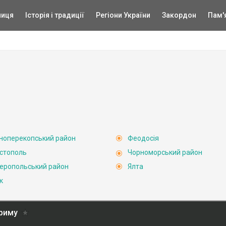
ниця
Історія і традиції
Регіони України
Закордон
Пам'
ноперекопський район
Феодосія
стополь
Чорноморський район
еропольський район
Ялта
к