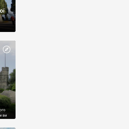
ої
ого
и ви