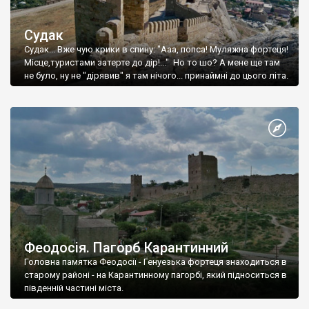
Судак
Судак... Вже чую крики в спину: "Ааа, попса! Муляжна фортеця!
Місце,туристами затерте до дір!..." Но то шо? А мене ще там
не було, ну не "дірявив" я там нічого... принаймні до цього літа.
Феодосія. Пагорб Карантинний
Головна памятка Феодосії - Генуезька фортеця знаходиться в
старому районі - на Карантинному пагорбі, який підноситься в
південній частині міста.