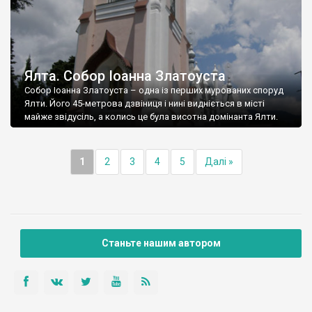
Ялта. Собор Іоанна Златоуста
Собор Іоанна Златоуста – одна із перших мурованих споруд
Ялти. Його 45-метрова дзвіниця і нині видніється в місті
майже звідусіль, а колись це була висотна домінанта Ялти.
1
2
3
4
5
Далі »
Станьте нашим автором