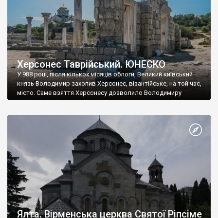
Херсонес Таврійський. ЮНЕСКО
У 988 році, після кількох місяців облоги, Великий київський
князь Володимир захопив Херсонес, візантійське, на той час,
місто. Саме взяття Херсонесу дозволило Володимиру
диктувати свої умови візантійському імператору Василю ІІ, та
одружитися з його дочкою Ганною. Цього ж року, в
Херсонесі Володимир-язичник, став Василем-християнином.
А потім було Хрещення Русі. На честь Херсонесу Таврійського
названо місто […]
Ялта. Вірменська церква Святої Ріпсіме