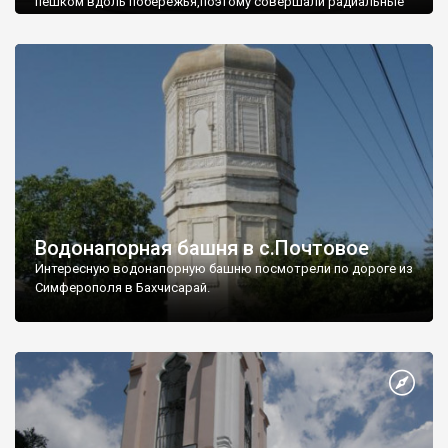
пешком вдоль побережья,поэтому совершали радиальные
вылазки из Оленевки.
Водонапорная башня в с.Почтовое
Интересную водонапорную башню посмотрели по дороге из
Симферополя в Бахчисарай.