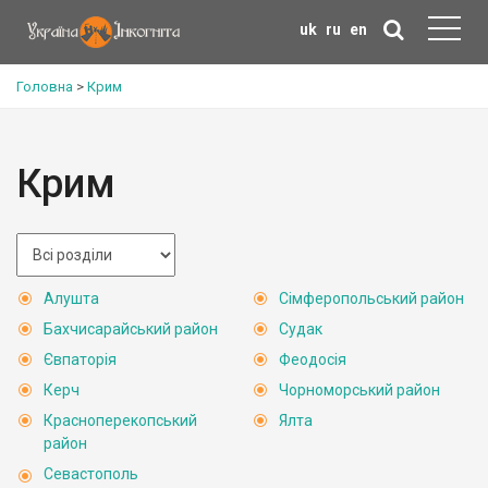
uk
ru
en
Головна
>
Крим
Крим
Алушта
Сімферопольський район
Бахчисарайський район
Судак
Євпаторія
Феодосія
Керч
Чорноморський район
Красноперекопський
Ялта
район
Севастополь