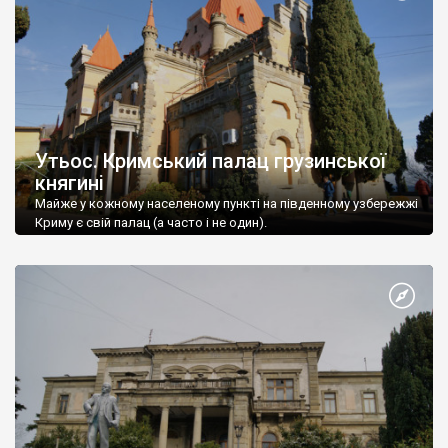
Утьос. Кримський палац грузинської
княгині
Майже у кожному населеному пункті на південному узбережжі
Криму є свій палац (а часто і не один).