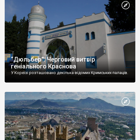
“Дюльбер”. Черговий витвір
геніального Краснова
У Кореїзі розташовано декілька відомих Кримських палаців.