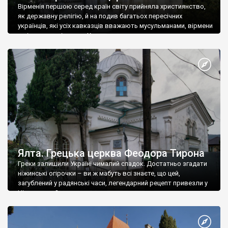
Вірменія першою серед країн світу прийняла християнство,
як державну релігію, й на подив багатьох пересічних
українців, які усіх кавказців вважають мусульманами, вірмени
є відданими вірянами Христа
Ялта. Грецька церква Феодора Тирона
Греки залишили Україні чималий спадок. Достатньо згадати
ніжинські огірочки – ви ж мабуть всі знаєте, що цей,
загублений у радянські часи, легендарний рецепт привезли у
Ніжин греки?