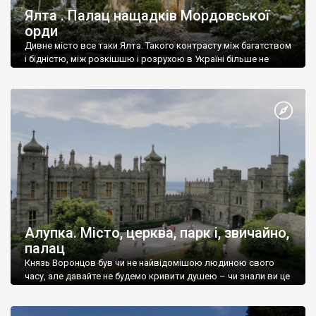
Ялта . Палац нащадків Мордовської
орди
Дивне місто все таки Ялта. Такого контрасту між багатством
і бідністю, між розкішшю і розрухою в Україні більше не
знайдеш.
Алупка. Місто, церква, парк і, звичайно,
палац
Князь Воронцов був чи не найвідомішою людиною свого
часу, але давайте не будемо кривити душею – чи знали ви це
прізвище до відвідин Алупки? Мабуть все таки ні.