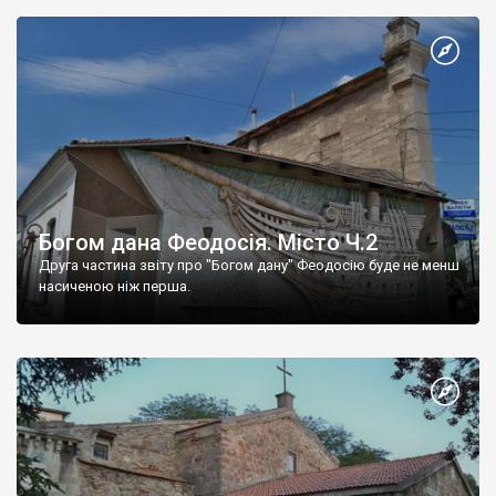
Богом дана Феодосія. Місто Ч.2
Друга частина звіту про "Богом дану" Феодосію буде не менш
насиченою ніж перша.