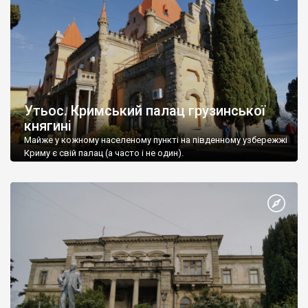
Утьос. Кримський палац грузинської
княгині
Майже у кожному населеному пункті на південному узбережжі
Криму є свій палац (а часто і не один).