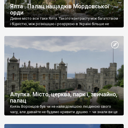
Ялта . Палац нащадків Мордовської
орди
Дивне місто все таки Ялта. Такого контрасту між багатством
і бідністю, між розкішшю і розрухою в Україні більше не
знайдеш.
Алупка. Місто, церква, парк і, звичайно,
палац
Князь Воронцов був чи не найвідомішою людиною свого
часу, але давайте не будемо кривити душею – чи знали ви це
прізвище до відвідин Алупки? Мабуть все таки ні.