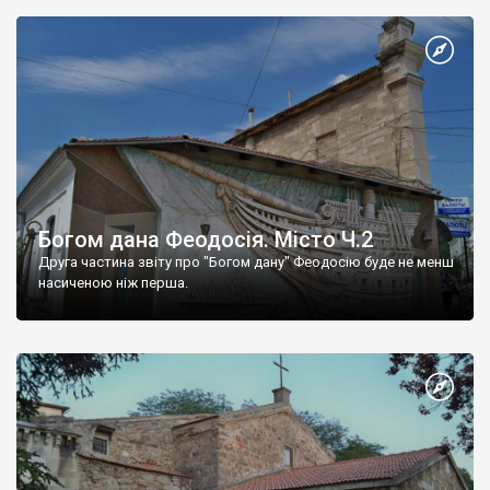
Богом дана Феодосія. Місто Ч.2
Друга частина звіту про "Богом дану" Феодосію буде не менш
насиченою ніж перша.