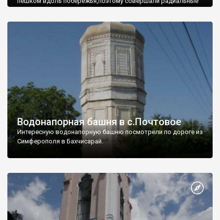
пешком вдоль побережья,поэтому совершали радиальные
вылазки из Оленевки.
Водонапорная башня в с.Почтовое
Интересную водонапорную башню посмотрели по дороге из
Симферополя в Бахчисарай.