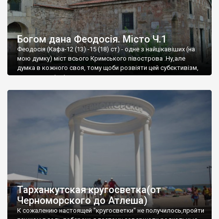
Богом дана Феодосія. Місто Ч.1
Феодосія (Кафа-12 (13) -15 (18) ст) - одне з найцікавіших (на
мою думку) міст всього Кримського півострова .Ну,але
думка в кожного своя, тому щоби розвіяти цей субєктивізм,
запрошую відвідати це
Тарханкутская кругосветка(от
Черноморского до Атлеша)
К сожалению настоящей "кругосветки" не получилось,пройти