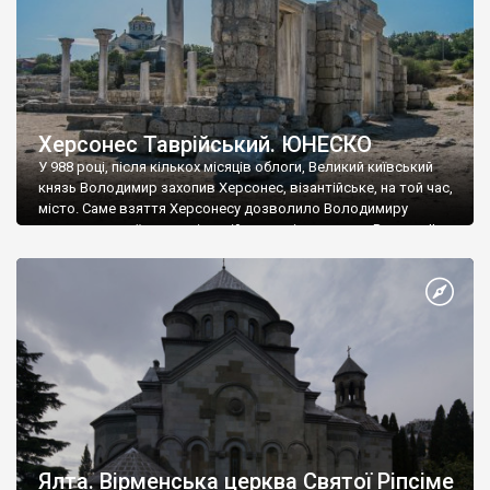
Херсонес Таврійський. ЮНЕСКО
У 988 році, після кількох місяців облоги, Великий київський
князь Володимир захопив Херсонес, візантійське, на той час,
місто. Саме взяття Херсонесу дозволило Володимиру
диктувати свої умови візантійському імператору Василю ІІ, та
одружитися з його дочкою Ганною. Цього ж року, в
Херсонесі Володимир-язичник, став Василем-християнином.
А потім було Хрещення Русі. На честь Херсонесу Таврійського
названо місто […]
Ялта. Вірменська церква Святої Ріпсіме