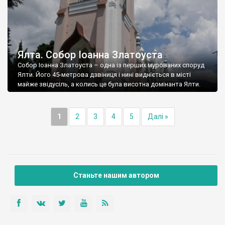
Ялта. Собор Іоанна Златоуста
Собор Іоанна Златоуста – одна із перших мурованих споруд
Ялти. Його 45-метрова дзвіниця і нині видніється в місті
майже звідусіль, а колись це була висотна домінанта Ялти.
1
2
3
4
5
Далі »
Станьте нашим автором