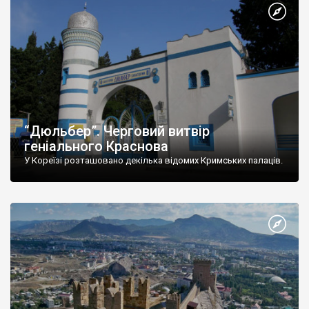
“Дюльбер”. Черговий витвір
геніального Краснова
У Кореїзі розташовано декілька відомих Кримських палаців.