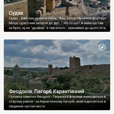
Судак
Судак... Вже чую крики в спину: "Ааа, попса! Муляжна фортеця!
Місце,туристами затерте до дір!..." Но то шо? А мене ще там
не було, ну не "дірявив" я там нічого... принаймні до цього літа.
Феодосія. Пагорб Карантинний
Головна памятка Феодосії - Генуезька фортеця знаходиться в
старому районі - на Карантинному пагорбі, який підноситься в
південній частині міста.