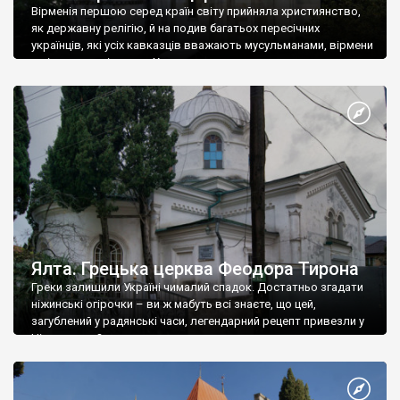
Вірменія першою серед країн світу прийняла християнство,
як державну релігію, й на подив багатьох пересічних
українців, які усіх кавказців вважають мусульманами, вірмени
є відданими вірянами Христа
Ялта. Грецька церква Феодора Тирона
Греки залишили Україні чималий спадок. Достатньо згадати
ніжинські огірочки – ви ж мабуть всі знаєте, що цей,
загублений у радянські часи, легендарний рецепт привезли у
Ніжин греки?