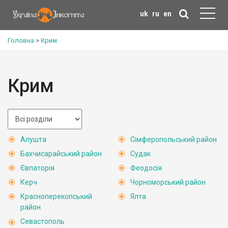
uk
ru
en
Головна
>
Крим
Крим
Алушта
Сімферопольський район
Бахчисарайський район
Судак
Євпаторія
Феодосія
Керч
Чорноморський район
Красноперекопський
Ялта
район
Севастополь