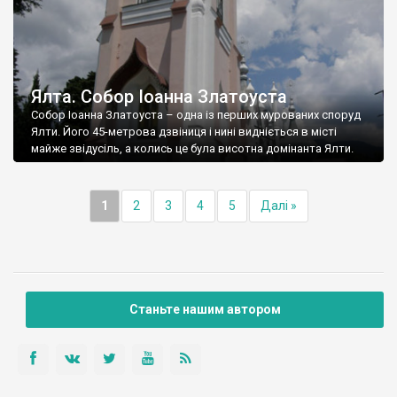
Ялта. Собор Іоанна Златоуста
Собор Іоанна Златоуста – одна із перших мурованих споруд
Ялти. Його 45-метрова дзвіниця і нині видніється в місті
майже звідусіль, а колись це була висотна домінанта Ялти.
1
2
3
4
5
Далі »
Станьте нашим автором