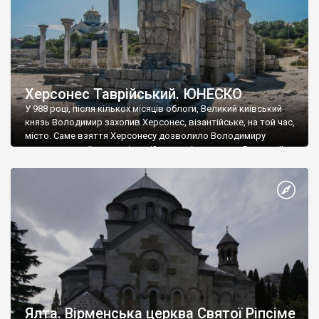
Херсонес Таврійський. ЮНЕСКО
У 988 році, після кількох місяців облоги, Великий київський
князь Володимир захопив Херсонес, візантійське, на той час,
місто. Саме взяття Херсонесу дозволило Володимиру
диктувати свої умови візантійському імператору Василю ІІ, та
одружитися з його дочкою Ганною. Цього ж року, в
Херсонесі Володимир-язичник, став Василем-християнином.
А потім було Хрещення Русі. На честь Херсонесу Таврійського
названо місто […]
Ялта. Вірменська церква Святої Ріпсіме