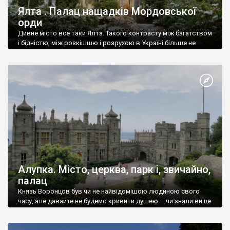
Ялта . Палац нащадків Мордовської
орди
Дивне місто все таки Ялта. Такого контрасту між багатством
і бідністю, між розкішшю і розрухою в Україні більше не
знайдеш.
Алупка. Місто, церква, парк і, звичайно,
палац
Князь Воронцов був чи не найвідомішою людиною свого
часу, але давайте не будемо кривити душею – чи знали ви це
прізвище до відвідин Алупки? Мабуть все таки ні.