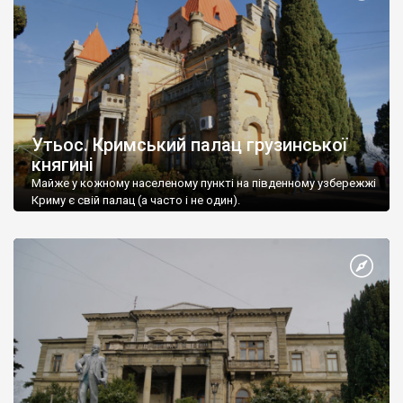
Утьос. Кримський палац грузинської
княгині
Майже у кожному населеному пункті на південному узбережжі
Криму є свій палац (а часто і не один).