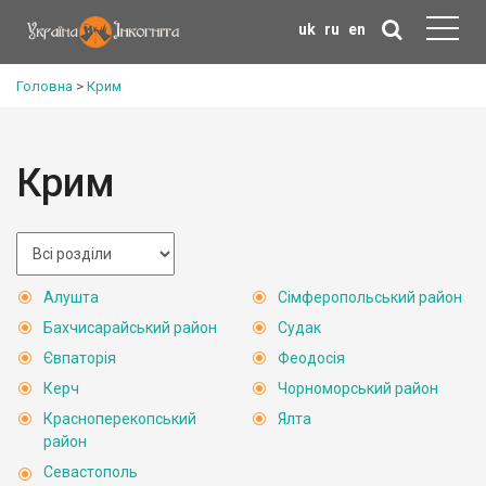
uk
ru
en
Головна
>
Крим
Крим
Алушта
Сімферопольський район
Бахчисарайський район
Судак
Євпаторія
Феодосія
Керч
Чорноморський район
Красноперекопський
Ялта
район
Севастополь