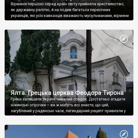
Вірменія першою серед країн світу прийняла християнство,
як державну релігію, й на подив багатьох пересічних
українців, які усіх кавказців вважають мусульманами, вірмени
є відданими вірянами Христа
Ялта. Грецька церква Феодора Тирона
Греки залишили Україні чималий спадок. Достатньо згадати
ніжинські огірочки – ви ж мабуть всі знаєте, що цей,
загублений у радянські часи, легендарний рецепт привезли у
Ніжин греки?