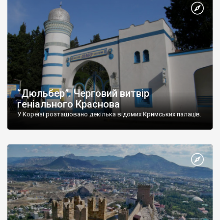
“Дюльбер”. Черговий витвір
геніального Краснова
У Кореїзі розташовано декілька відомих Кримських палаців.