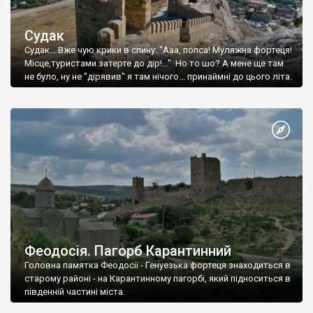
Судак
Судак... Вже чую крики в спину: "Ааа, попса! Муляжна фортеця!
Місце,туристами затерте до дір!..." Но то шо? А мене ще там
не було, ну не "дірявив" я там нічого... принаймні до цього літа.
Феодосія. Пагорб Карантинний
Головна памятка Феодосії - Генуезька фортеця знаходиться в
старому районі - на Карантинному пагорбі, який підноситься в
південній частині міста.