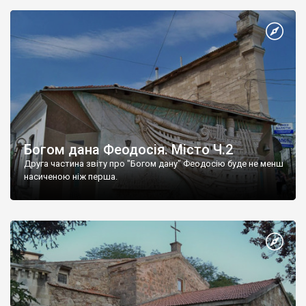
Богом дана Феодосія. Місто Ч.2
Друга частина звіту про "Богом дану" Феодосію буде не менш
насиченою ніж перша.