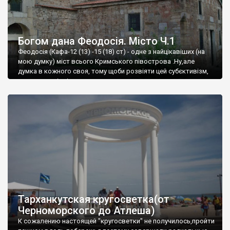
Богом дана Феодосія. Місто Ч.1
Феодосія (Кафа-12 (13) -15 (18) ст) - одне з найцікавіших (на
мою думку) міст всього Кримського півострова .Ну,але
думка в кожного своя, тому щоби розвіяти цей субєктивізм,
запрошую відвідати це
Тарханкутская кругосветка(от
Черноморского до Атлеша)
К сожалению настоящей "кругосветки" не получилось,пройти