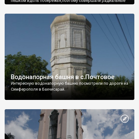
пешком вдоль побережья,поэтому совершали радиальные
вылазки из Оленевки.
Водонапорная башня в с.Почтовое
Интересную водонапорную башню посмотрели по дороге из
Симферополя в Бахчисарай.