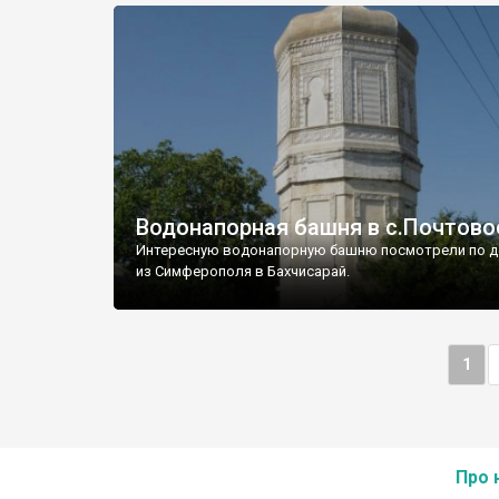
Водонапорная башня в с.Почтово
Интересную водонапорную башню посмотрели по д
из Симферополя в Бахчисарай.
1
Про 