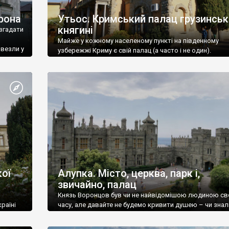
рона
Утьос. Кримський палац грузинськ
княгині
згадати
Майже у кожному населеному пункті на південному
ивезли у
узбережжі Криму є свій палац (а часто і не один).
ої
Алупка. Місто, церква, парк і,
звичайно, палац
Князь Воронцов був чи не найвідомішою людиною св
раїні
часу, але давайте не будемо кривити душею – чи знал
це прізвище до відвідин Алупки? Мабуть все таки ні.