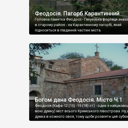
Феодосія. Пагорб Карантинний
Головна памятка Феодосії - Генуезька фортеця знах
в старому районі - на Карантинному пагорбі, який
підноситься в південній частині міста.
Богом дана Феодосія. Місто Ч.1
Феодосія (Кафа-12 (13) -15 (18) ст) - одне з найцікаві
мою думку) міст всього Кримського півострова .Ну,
думка в кожного своя, тому щоби розвіяти цей субєк
запрошую відвідати це