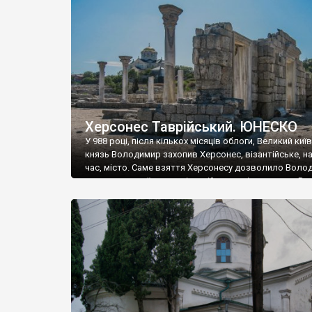
музею «Новгородський музей-заповідник» сотні арт
візантійської доби. Раритети викрадені з фондів об’
культурної спадщини ЮНЕСКО «Херсонеса Таврійсько
Офіційно – на виставку «Золото Візантії», але експер
влада в Україні вважають це лише […]
Херсонес Таврійський. ЮНЕСКО
У 988 році, після кількох місяців облоги, Великий киї
князь Володимир захопив Херсонес, візантійське, на
час, місто. Саме взяття Херсонесу дозволило Воло
диктувати свої умови візантійському імператору Вас
та одружитися з його дочкою Ганною. Цього ж року,
Херсонесі Володимир-язичник, став Василем-
християнином. А потім було Хрещення Русі. На честь
Херсонесу Таврійського названо місто […]