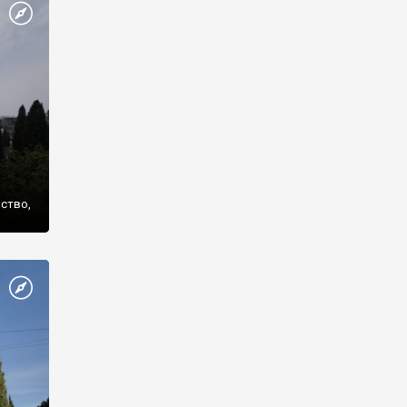
же
нство,