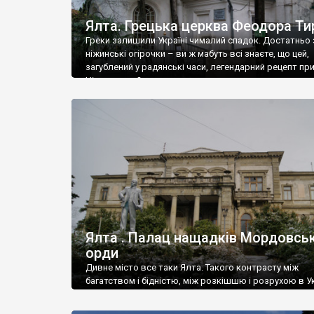
Ялта. Грецька церква Феодора Ти
Греки залишили Україні чималий спадок. Достатньо 
ніжинські огірочки – ви ж мабуть всі знаєте, що цей,
загублений у радянські часи, легендарний рецепт пр
Ніжин греки?
Ялта . Палац нащадків Мордовськ
орди
Дивне місто все таки Ялта. Такого контрасту між
багатством і бідністю, між розкішшю і розрухою в Ук
більше не знайдеш.