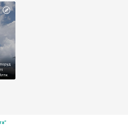
споруд
ті
Ялти.
та”