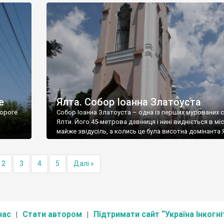
е
Ялта. Собор Іоанна Златоуста
ороге
Собор Іоанна Златоуста – одна із перших мурованих 
Ялти. Його 45-метрова дзвіниця і нині видніється в міс
майже звідусіль, а колись це була висотна домінанта 
2
3
4
5
Далі »
нас
Стати автором
Підтримати сайт “Україна Інкогні