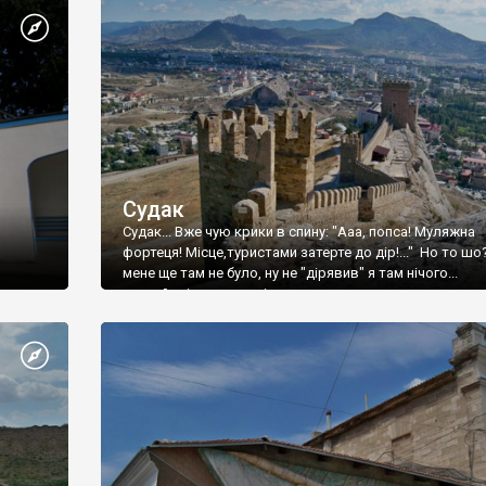
Судак
Судак... Вже чую крики в спину: "Ааа, попса! Муляжна
фортеця! Місце,туристами затерте до дір!..." Но то шо
мене ще там не було, ну не "дірявив" я там нічого...
принаймні до цього літа.