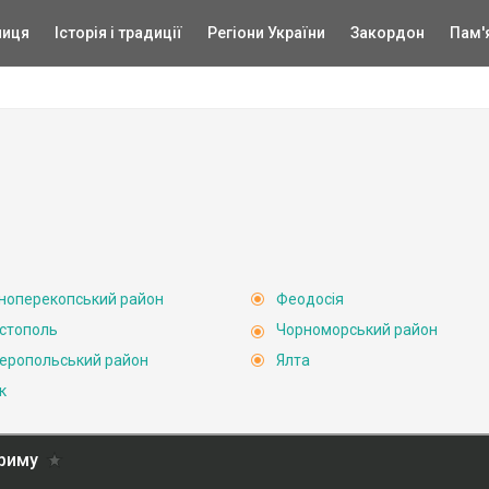
ниця
Історія і традиції
Регіони України
Закордон
Пам'
ноперекопський район
Феодосія
стополь
Чорноморський район
еропольський район
Ялта
к