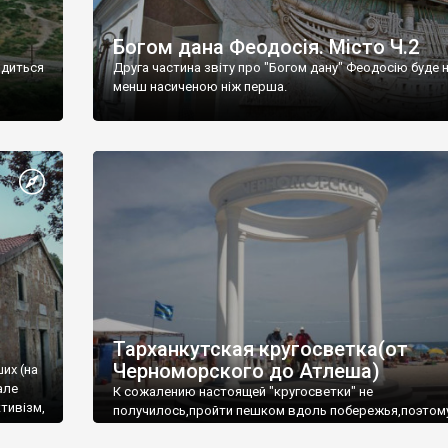
Богом дана Феодосія. Місто Ч.2
одиться
Друга частина звіту про "Богом дану" Феодосію буде 
менш насиченою ніж перша.
Тарханкутская кругосветка(от
Черноморского до Атлеша)
ших (на
але
К сожалению настоящей "кругосветки" не
тивізм,
получилось,пройти пешком вдоль побережья,поэтом
совершали радиальные вылазки из Оленевки.