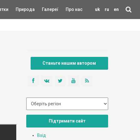
ятки
Природа
Галереї
Про нас
uk
ru
en
Станьте нашим автором
Підтримати сайт
Вхід