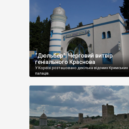
“Дюльбер”. Черговий витвір
геніального Краснова
У Кореїзі розташовано декілька відомих Кримських
палаців.