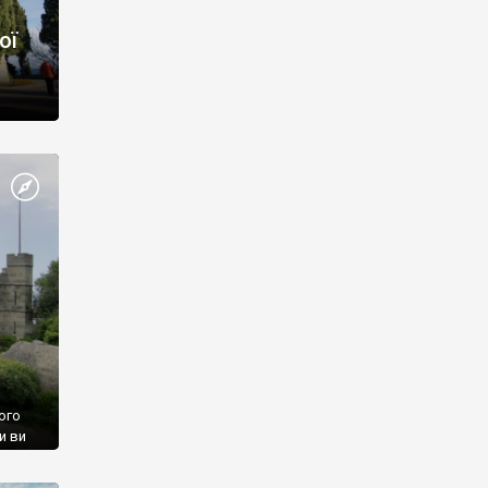
ої
ого
и ви