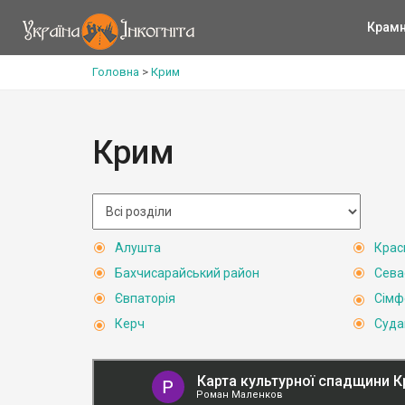
Крам
Головна
>
Крим
Крим
Алушта
Крас
Бахчисарайський район
Сева
Євпаторія
Сімф
Керч
Суда