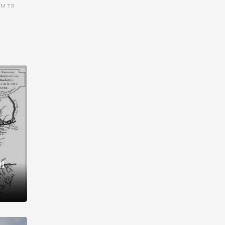
им та
ора і
є
го типу,
ей-
рний
ста:
 райони
від 2
I
і,
рукти,
 котрі