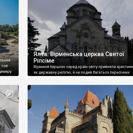
ефактів
називаються «повстяками» (postaki)…” “Вино. Крим
єкту
виробляє відмінне вино і його вдосталь: воно все ду
го».
легке біле і дуже […]
ти та
Ялта. Вірменська церква Святої
Ріпсіме
вський
 той
Вірменія першою серед країн світу прийняла христия
димиру
як державну релігію, й на подив багатьох пересічних
илю ІІ,
українців, які усіх кавказців вважають мусульманами,
 в
вірмени є відданими вірянами Христа