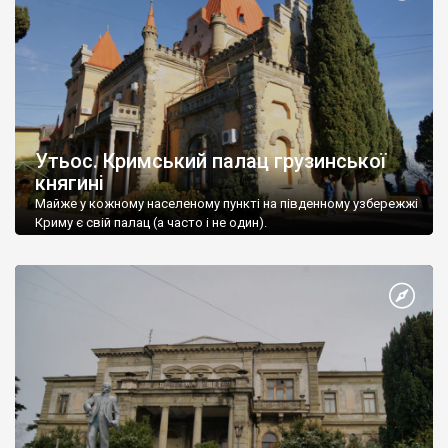
Утьос. Кримський палац грузинської
княгині
Майже у кожному населеному пункті на південному узбережжі
Криму є свій палац (а часто і не один).