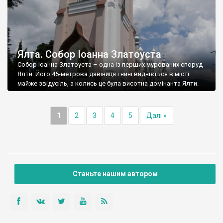
Ялта. Собор Іоанна Златоуста
Собор Іоанна Златоуста – одна із перших мурованих споруд
Ялти. Його 45-метрова дзвіниця і нині видніється в місті
майже звідусіль, а колись це була висотна домінанта Ялти.
1
2
3
4
5
Далі »
Станьте нашим автором