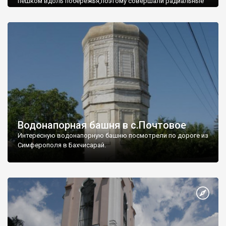
пешком вдоль побережья,поэтому совершали радиальные
вылазки из Оленевки.
Водонапорная башня в с.Почтовое
Интересную водонапорную башню посмотрели по дороге из
Симферополя в Бахчисарай.