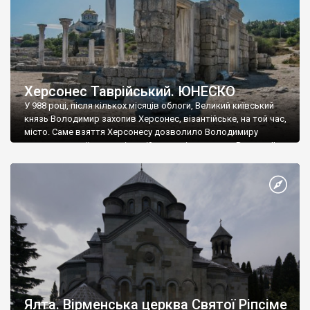
Херсонес Таврійський. ЮНЕСКО
У 988 році, після кількох місяців облоги, Великий київський
князь Володимир захопив Херсонес, візантійське, на той час,
місто. Саме взяття Херсонесу дозволило Володимиру
диктувати свої умови візантійському імператору Василю ІІ, та
одружитися з його дочкою Ганною. Цього ж року, в
Херсонесі Володимир-язичник, став Василем-християнином.
А потім було Хрещення Русі. На честь Херсонесу Таврійського
названо місто […]
Ялта. Вірменська церква Святої Ріпсіме