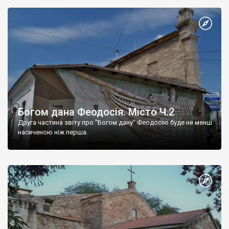
Богом дана Феодосія. Місто Ч.2
Друга частина звіту про "Богом дану" Феодосію буде не менш
насиченою ніж перша.