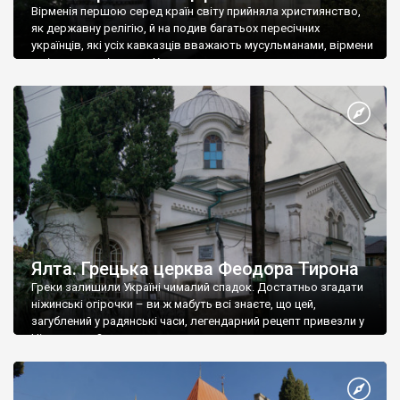
Вірменія першою серед країн світу прийняла християнство,
як державну релігію, й на подив багатьох пересічних
українців, які усіх кавказців вважають мусульманами, вірмени
є відданими вірянами Христа
Ялта. Грецька церква Феодора Тирона
Греки залишили Україні чималий спадок. Достатньо згадати
ніжинські огірочки – ви ж мабуть всі знаєте, що цей,
загублений у радянські часи, легендарний рецепт привезли у
Ніжин греки?