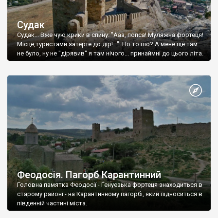
Судак
Судак... Вже чую крики в спину: "Ааа, попса! Муляжна фортеця!
Місце,туристами затерте до дір!..." Но то шо? А мене ще там
не було, ну не "дірявив" я там нічого... принаймні до цього літа.
Феодосія. Пагорб Карантинний
Головна памятка Феодосії - Генуезька фортеця знаходиться в
старому районі - на Карантинному пагорбі, який підноситься в
південній частині міста.