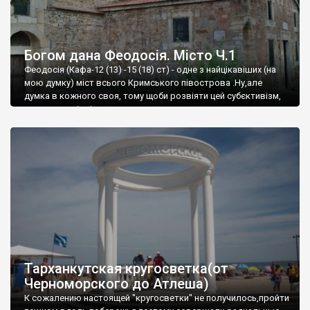
Богом дана Феодосія. Місто Ч.1
Феодосія (Кафа-12 (13) -15 (18) ст) - одне з найцікавіших (на
мою думку) міст всього Кримського півострова .Ну,але
думка в кожного своя, тому щоби розвіяти цей субєктивізм,
запрошую відвідати це
Тарханкутская кругосветка(от
Черноморского до Атлеша)
К сожалению настоящей "кругосветки" не получилось,пройти