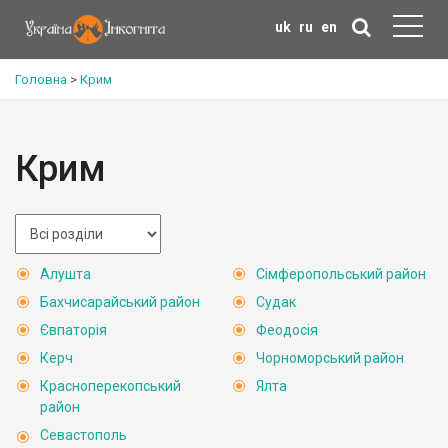
uk
ru
en
Головна
>
Крим
Крим
Алушта
Сімферопольський район
Бахчисарайський район
Судак
Євпаторія
Феодосія
Керч
Чорноморський район
Красноперекопський
Ялта
район
Севастополь