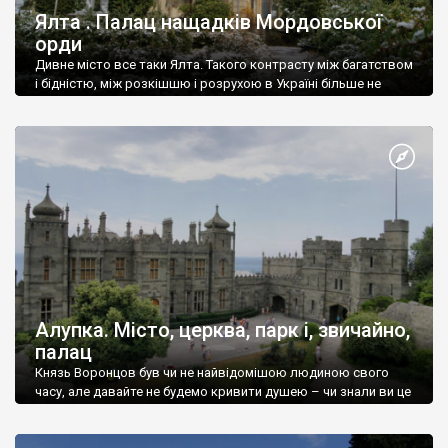
Ялта . Палац нащадків Мордовської
орди
Дивне місто все таки Ялта. Такого контрасту між багатством
і бідністю, між розкішшю і розрухою в Україні більше не
знайдеш.
Алупка. Місто, церква, парк і, звичайно,
палац
Князь Воронцов був чи не найвідомішою людиною свого
часу, але давайте не будемо кривити душею – чи знали ви це
прізвище до відвідин Алупки? Мабуть все таки ні.