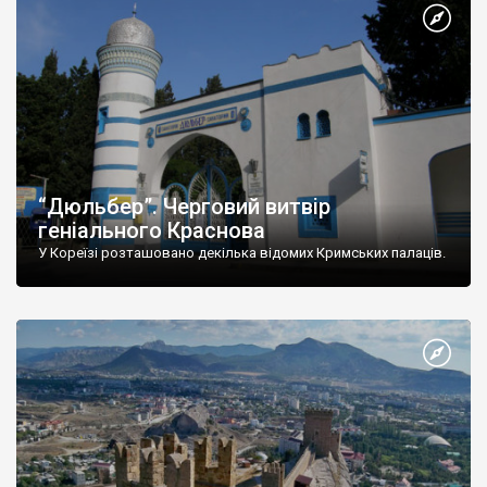
“Дюльбер”. Черговий витвір
геніального Краснова
У Кореїзі розташовано декілька відомих Кримських палаців.