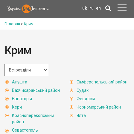
uk
ru
en
Головна
>
Крим
Крим
Алушта
Сімферопольський район
Бахчисарайський район
Судак
Євпаторія
Феодосія
Керч
Чорноморський район
Красноперекопський
Ялта
район
Севастополь