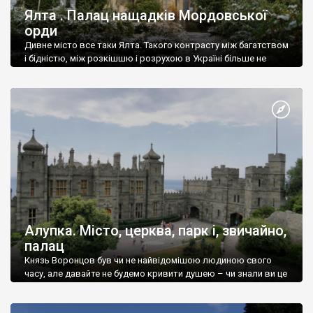
Ялта . Палац нащадків Мордовської
орди
Дивне місто все таки Ялта. Такого контрасту між багатством
і бідністю, між розкішшю і розрухою в Україні більше не
знайдеш.
Алупка. Місто, церква, парк і, звичайно,
палац
Князь Воронцов був чи не найвідомішою людиною свого
часу, але давайте не будемо кривити душею – чи знали ви це
прізвище до відвідин Алупки? Мабуть все таки ні.