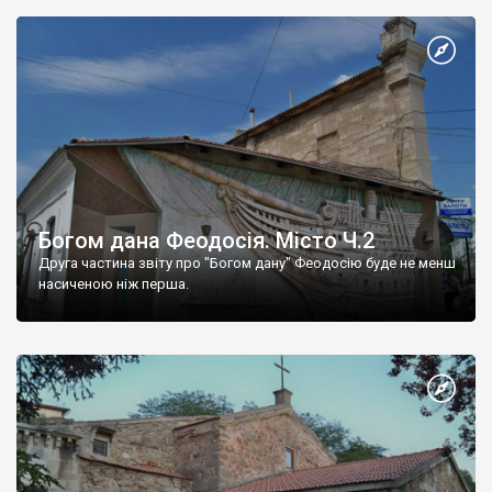
Богом дана Феодосія. Місто Ч.2
Друга частина звіту про "Богом дану" Феодосію буде не менш
насиченою ніж перша.