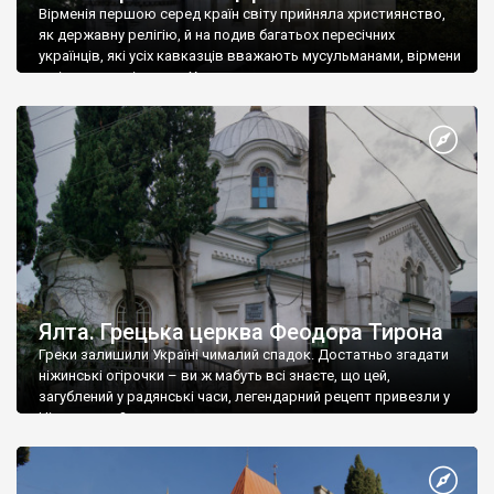
Вірменія першою серед країн світу прийняла християнство,
як державну релігію, й на подив багатьох пересічних
українців, які усіх кавказців вважають мусульманами, вірмени
є відданими вірянами Христа
Ялта. Грецька церква Феодора Тирона
Греки залишили Україні чималий спадок. Достатньо згадати
ніжинські огірочки – ви ж мабуть всі знаєте, що цей,
загублений у радянські часи, легендарний рецепт привезли у
Ніжин греки?