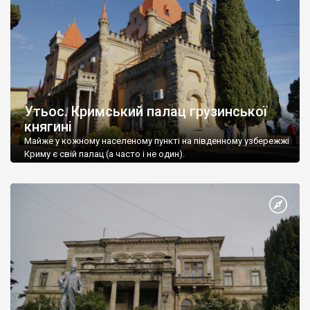
Утьос. Кримський палац грузинської
княгині
Майже у кожному населеному пункті на південному узбережжі
Криму є свій палац (а часто і не один).