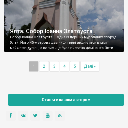
Ялта. Собор Іоанна Златоуста
Собор Іоанна Златоуста – одна із перших мурованих споруд
Ялти. Його 45-метрова дзвіниця і нині видніється в місті
майже звідусіль, а колись це була висотна домінанта Ялти.
1
2
3
4
5
Далі »
Станьте нашим автором