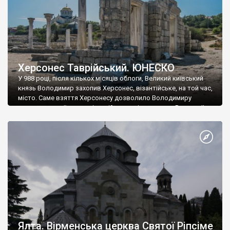
Херсонес Таврійський. ЮНЕСКО
У 988 році, після кількох місяців облоги, Великий київський
князь Володимир захопив Херсонес, візантійське, на той час,
місто. Саме взяття Херсонесу дозволило Володимиру
диктувати свої умови візантійському імператору Василю ІІ, та
одружитися з його дочкою Ганною. Цього ж року, в
Херсонесі Володимир-язичник, став Василем-християнином.
А потім було Хрещення Русі. На честь Херсонесу Таврійського
названо місто […]
Ялта. Вірменська церква Святої Ріпсіме