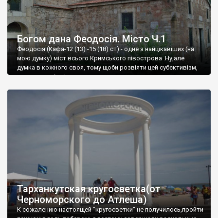
Богом дана Феодосія. Місто Ч.1
Феодосія (Кафа-12 (13) -15 (18) ст) - одне з найцікавіших (на
мою думку) міст всього Кримського півострова .Ну,але
думка в кожного своя, тому щоби розвіяти цей субєктивізм,
запрошую відвідати це
Тарханкутская кругосветка(от
Черноморского до Атлеша)
К сожалению настоящей "кругосветки" не получилось,пройти