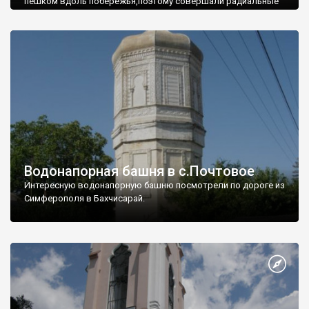
пешком вдоль побережья,поэтому совершали радиальные
вылазки из Оленевки.
Водонапорная башня в с.Почтовое
Интересную водонапорную башню посмотрели по дороге из
Симферополя в Бахчисарай.