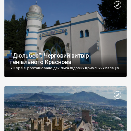
“Дюльбер”. Черговий витвір
геніального Краснова
У Кореїзі розташовано декілька відомих Кримських палаців.