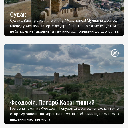
Судак
Судак... Вже чую крики в спину: "Ааа, попса! Муляжна фортеця!
Місце,туристами затерте до дір!..." Но то шо? А мене ще там
не було, ну не "дірявив" я там нічого... принаймні до цього літа.
Феодосія. Пагорб Карантинний
Головна памятка Феодосії - Генуезька фортеця знаходиться в
старому районі - на Карантинному пагорбі, який підноситься в
південній частині міста.