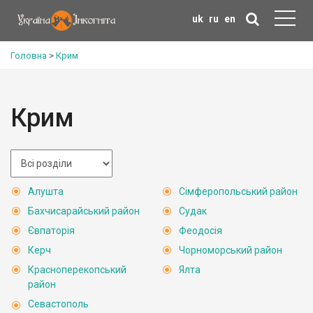
uk
ru
en
Головна
>
Крим
Крим
Алушта
Сімферопольський район
Бахчисарайський район
Судак
Євпаторія
Феодосія
Керч
Чорноморський район
Красноперекопський
Ялта
район
Севастополь