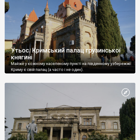
Утьос. Кримський палац грузинської
княгині
Майже у кожному населеному пункті на південному узбережжі
Криму є свій палац (а часто і не один).