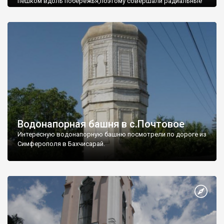
пешком вдоль побережья,поэтому совершали радиальные
вылазки из Оленевки.
Водонапорная башня в с.Почтовое
Интересную водонапорную башню посмотрели по дороге из
Симферополя в Бахчисарай.