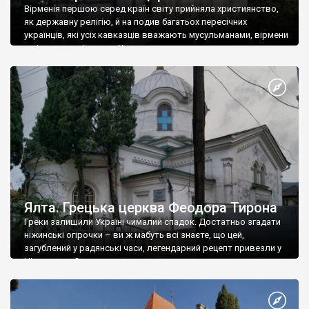
Вірменія першою серед країн світу прийняла християнство,
як державну релігію, й на подив багатьох пересічних
українців, які усіх кавказців вважають мусульманами, вірмени
є відданими вірянами Христа
Ялта. Грецька церква Феодора Тирона
Греки залишили Україні чималий спадок. Достатньо згадати
ніжинські огірочки – ви ж мабуть всі знаєте, що цей,
загублений у радянські часи, легендарний рецепт привезли у
Ніжин греки?