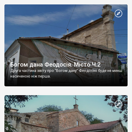
Богом дана Феодосія. Місто Ч.2
Друга частина звіту про "Богом дану" Феодосію буде не менш
насиченою ніж перша.