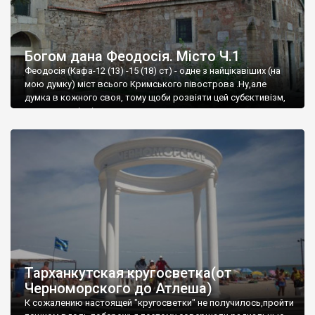
Богом дана Феодосія. Місто Ч.1
Феодосія (Кафа-12 (13) -15 (18) ст) - одне з найцікавіших (на
мою думку) міст всього Кримського півострова .Ну,але
думка в кожного своя, тому щоби розвіяти цей субєктивізм,
запрошую відвідати це
Тарханкутская кругосветка(от
Черноморского до Атлеша)
К сожалению настоящей "кругосветки" не получилось,пройти