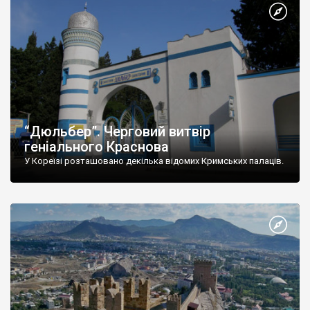
“Дюльбер”. Черговий витвір
геніального Краснова
У Кореїзі розташовано декілька відомих Кримських палаців.