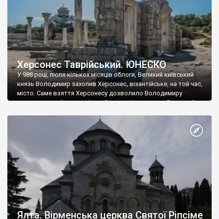
Херсонес Таврійський. ЮНЕСКО
У 988 році, після кількох місяців облоги, Великий київський
князь Володимир захопив Херсонес, візантійське, на той час,
місто. Саме взяття Херсонесу дозволило Володимиру
диктувати свої умови візантійському імператору Василю ІІ, та
одружитися з його дочкою Ганною. Цього ж року, в
Херсонесі Володимир-язичник, став Василем-християнином.
А потім було Хрещення Русі. На честь Херсонесу Таврійського
названо місто […]
Ялта. Вірменська церква Святої Ріпсіме