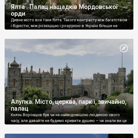
Ялта . Палац нащадків Мордовської
орди
Дивне місто все таки Ялта. Такого контрасту між багатством
і бідністю, між розкішшю і розрухою в Україні більше не
знайдеш.
Алупка. Місто, церква, парк і, звичайно,
палац
Князь Воронцов був чи не найвідомішою людиною свого
часу, але давайте не будемо кривити душею – чи знали ви це
прізвище до відвідин Алупки? Мабуть все таки ні.