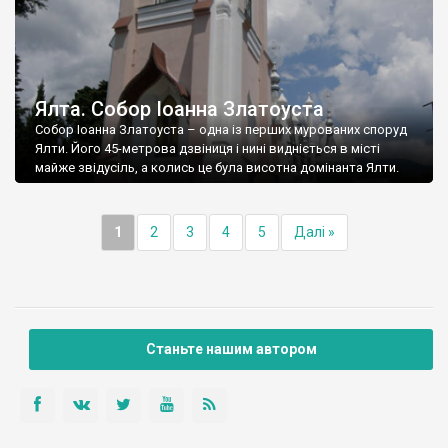
Ялта. Собор Іоанна Златоуста
Собор Іоанна Златоуста – одна із перших мурованих споруд
Ялти. Його 45-метрова дзвіниця і нині видніється в місті
майже звідусіль, а колись це була висотна домінанта Ялти.
1
2
3
4
5
Далі »
Станьте нашим автором