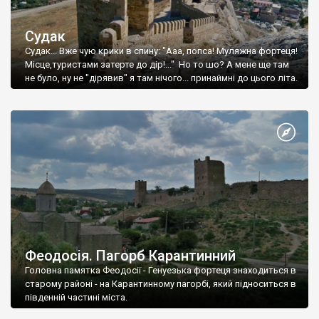
Судак
Судак... Вже чую крики в спину: "Ааа, попса! Муляжна фортеця!
Місце,туристами затерте до дір!..." Но то шо? А мене ще там
не було, ну не "дірявив" я там нічого... принаймні до цього літа.
Феодосія. Пагорб Карантинний
Головна памятка Феодосії - Генуезька фортеця знаходиться в
старому районі - на Карантинному пагорбі, який підноситься в
південній частині міста.