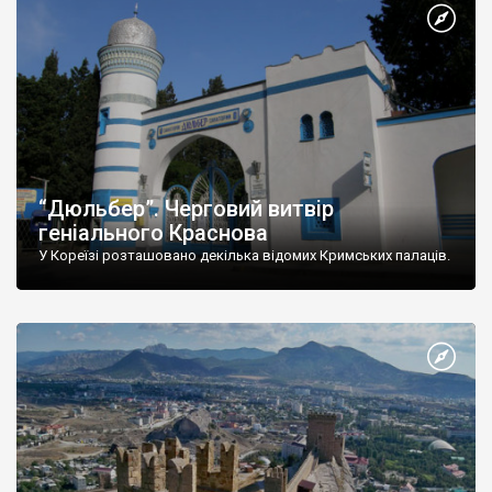
“Дюльбер”. Черговий витвір
геніального Краснова
У Кореїзі розташовано декілька відомих Кримських палаців.