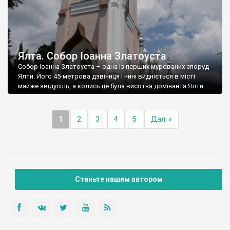
Ялта. Собор Іоанна Златоуста
Собор Іоанна Златоуста – одна із перших мурованих споруд
Ялти. Його 45-метрова дзвіниця і нині видніється в місті
майже звідусіль, а колись це була висотна домінанта Ялти.
1
2
3
4
5
Далі »
Станьте нашим автором