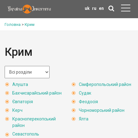
uk
ru
en
Головна
>
Крим
Крим
Алушта
Сімферопольський район
Бахчисарайський район
Судак
Євпаторія
Феодосія
Керч
Чорноморський район
Красноперекопський
Ялта
район
Севастополь