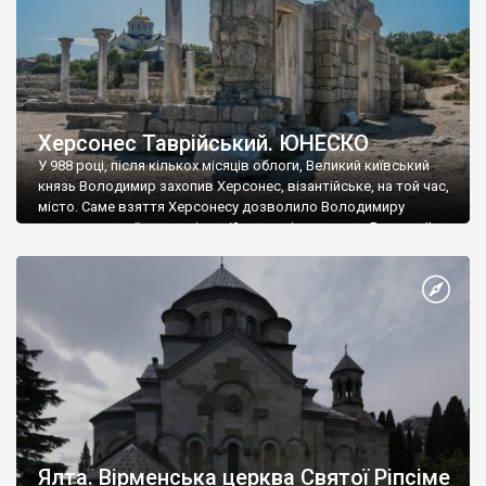
Херсонес Таврійський. ЮНЕСКО
У 988 році, після кількох місяців облоги, Великий київський
князь Володимир захопив Херсонес, візантійське, на той час,
місто. Саме взяття Херсонесу дозволило Володимиру
диктувати свої умови візантійському імператору Василю ІІ, та
одружитися з його дочкою Ганною. Цього ж року, в
Херсонесі Володимир-язичник, став Василем-християнином.
А потім було Хрещення Русі. На честь Херсонесу Таврійського
названо місто […]
Ялта. Вірменська церква Святої Ріпсіме