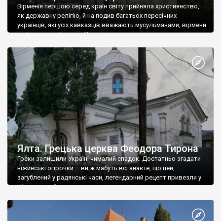
Вірменія першою серед країн світу прийняла християнство,
як державну релігію, й на подив багатьох пересічних
українців, які усіх кавказців вважають мусульманами, вірмени
є відданими вірянами Христа
Ялта. Грецька церква Феодора Тирона
Греки залишили Україні чималий спадок. Достатньо згадати
ніжинські огірочки – ви ж мабуть всі знаєте, що цей,
загублений у радянські часи, легендарний рецепт привезли у
Ніжин греки?