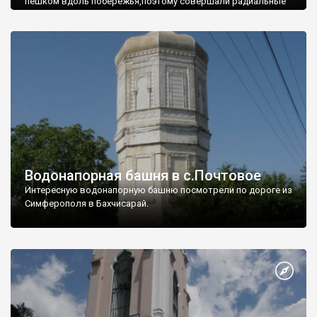
пешком вдоль побережья,поэтому совершали радиальные
вылазки из Оленевки.
Водонапорная башня в с.Почтовое
Интересную водонапорную башню посмотрели по дороге из
Симферополя в Бахчисарай.