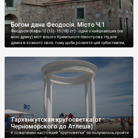
Богом дана Феодосія. Місто Ч.1
Феодосія (Кафа-12 (13) -15 (18) ст) - одне з найцікавіших (на
мою думку) міст всього Кримського півострова .Ну,але
думка в кожного своя, тому щоби розвіяти цей субєктивізм,
запрошую відвідати це
Тарханкутская кругосветка(от
Черноморского до Атлеша)
К сожалению настоящей "кругосветки" не получилось,пройти