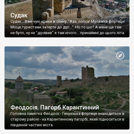
Судак
Судак... Вже чую крики в спину: "Ааа, попса! Муляжна фортеця!
Місце,туристами затерте до дір!..." Но то шо? А мене ще там
не було, ну не "дірявив" я там нічого... принаймні до цього літа.
Феодосія. Пагорб Карантинний
Головна памятка Феодосії - Генуезька фортеця знаходиться в
старому районі - на Карантинному пагорбі, який підноситься в
південній частині міста.