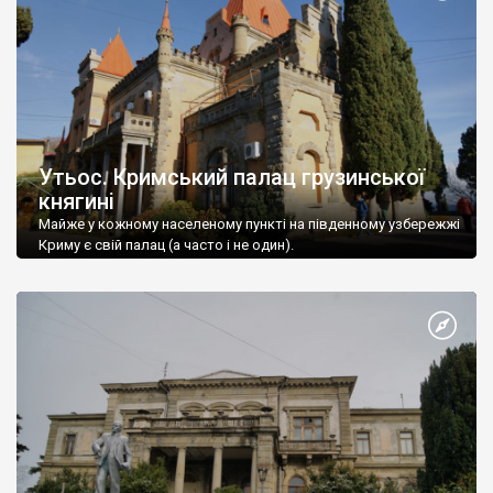
Утьос. Кримський палац грузинської
княгині
Майже у кожному населеному пункті на південному узбережжі
Криму є свій палац (а часто і не один).