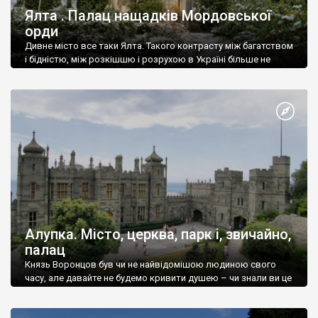
Ялта . Палац нащадків Мордовської
орди
Дивне місто все таки Ялта. Такого контрасту між багатством
і бідністю, між розкішшю і розрухою в Україні більше не
знайдеш.
Алупка. Місто, церква, парк і, звичайно,
палац
Князь Воронцов був чи не найвідомішою людиною свого
часу, але давайте не будемо кривити душею – чи знали ви це
прізвище до відвідин Алупки? Мабуть все таки ні.