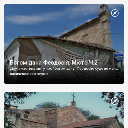
Богом дана Феодосія. Місто Ч.2
Друга частина звіту про "Богом дану" Феодосію буде не менш
насиченою ніж перша.