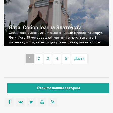
Ялта. Собор Іоанна Златоуста
Собор Іоанна Златоуста – одна із перших мурованих споруд
Ялти. Його 45-метрова дзвіниця і нині видніється в місті
майже звідусіль, а колись це була висотна домінанта Ялти.
1
2
3
4
5
Далі »
Станьте нашим автором