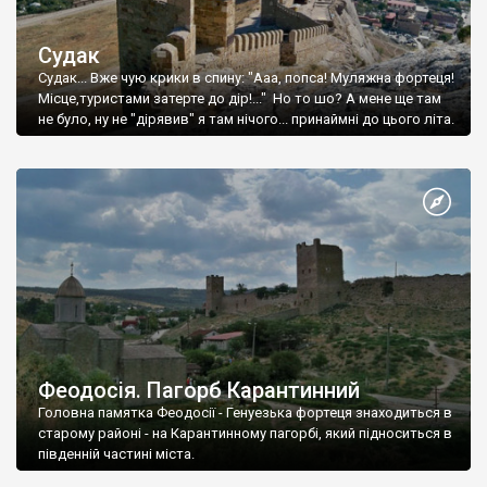
Судак
Судак... Вже чую крики в спину: "Ааа, попса! Муляжна фортеця!
Місце,туристами затерте до дір!..." Но то шо? А мене ще там
не було, ну не "дірявив" я там нічого... принаймні до цього літа.
Феодосія. Пагорб Карантинний
Головна памятка Феодосії - Генуезька фортеця знаходиться в
старому районі - на Карантинному пагорбі, який підноситься в
південній частині міста.