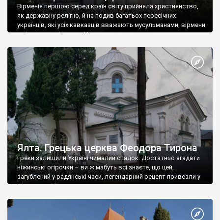
Вірменія першою серед країн світу прийняла християнство,
як державну релігію, й на подив багатьох пересічних
українців, які усіх кавказців вважають мусульманами, вірмени
є відданими вірянами Христа
Ялта. Грецька церква Феодора Тирона
Греки залишили Україні чималий спадок. Достатньо згадати
ніжинські огірочки – ви ж мабуть всі знаєте, що цей,
загублений у радянські часи, легендарний рецепт привезли у
Ніжин греки?