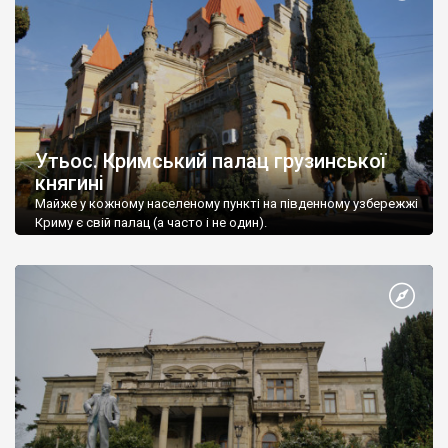
Утьос. Кримський палац грузинської
княгині
Майже у кожному населеному пункті на південному узбережжі
Криму є свій палац (а часто і не один).