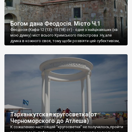
Богом дана Феодосія. Місто Ч.1
Феодосія (Кафа-12 (13) -15 (18) ст) - одне з найцікавіших (на
мою думку) міст всього Кримського півострова .Ну,але
думка в кожного своя, тому щоби розвіяти цей субєктивізм,
запрошую відвідати це
Тарханкутская кругосветка(от
Черноморского до Атлеша)
К сожалению настоящей "кругосветки" не получилось,пройти