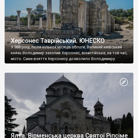
Херсонес Таврійський. ЮНЕСКО
У 988 році, після кількох місяців облоги, Великий київський
князь Володимир захопив Херсонес, візантійське, на той час,
місто. Саме взяття Херсонесу дозволило Володимиру
диктувати свої умови візантійському імператору Василю ІІ, та
одружитися з його дочкою Ганною. Цього ж року, в
Херсонесі Володимир-язичник, став Василем-християнином.
А потім було Хрещення Русі. На честь Херсонесу Таврійського
названо місто […]
Ялта. Вірменська церква Святої Ріпсіме