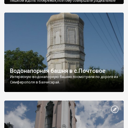
пешком вдоль побережья,поэтому совершали радиальные
вылазки из Оленевки.
Водонапорная башня в с.Почтовое
Интересную водонапорную башню посмотрели по дороге из
Симферополя в Бахчисарай.