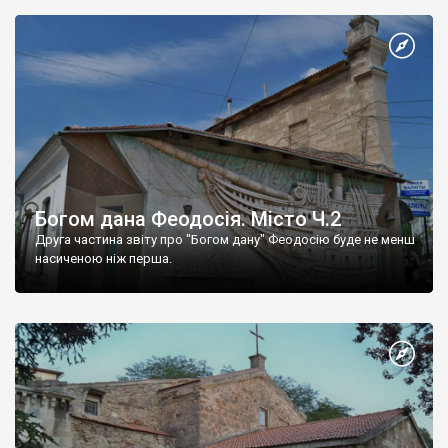
Богом дана Феодосія. Місто Ч.2
Друга частина звіту про "Богом дану" Феодосію буде не менш
насиченою ніж перша.