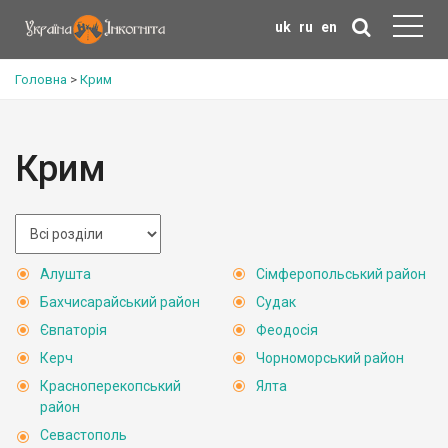
uk
ru
en
Головна
>
Крим
Крим
Алушта
Сімферопольський район
Бахчисарайський район
Судак
Євпаторія
Феодосія
Керч
Чорноморський район
Красноперекопський
Ялта
район
Севастополь