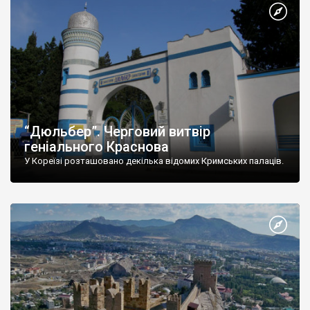
“Дюльбер”. Черговий витвір
геніального Краснова
У Кореїзі розташовано декілька відомих Кримських палаців.