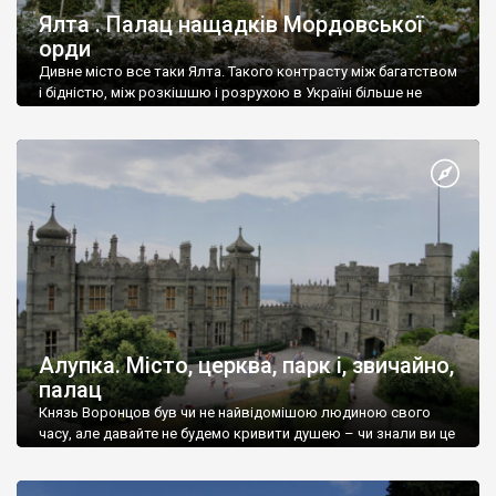
Ялта . Палац нащадків Мордовської
орди
Дивне місто все таки Ялта. Такого контрасту між багатством
і бідністю, між розкішшю і розрухою в Україні більше не
знайдеш.
Алупка. Місто, церква, парк і, звичайно,
палац
Князь Воронцов був чи не найвідомішою людиною свого
часу, але давайте не будемо кривити душею – чи знали ви це
прізвище до відвідин Алупки? Мабуть все таки ні.