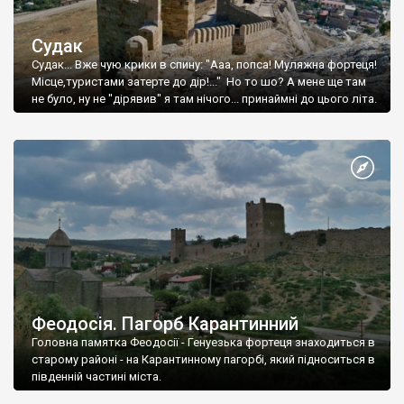
Судак
Судак... Вже чую крики в спину: "Ааа, попса! Муляжна фортеця!
Місце,туристами затерте до дір!..." Но то шо? А мене ще там
не було, ну не "дірявив" я там нічого... принаймні до цього літа.
Феодосія. Пагорб Карантинний
Головна памятка Феодосії - Генуезька фортеця знаходиться в
старому районі - на Карантинному пагорбі, який підноситься в
південній частині міста.