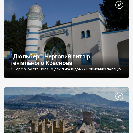
“Дюльбер”. Черговий витвір
геніального Краснова
У Кореїзі розташовано декілька відомих Кримських палаців.