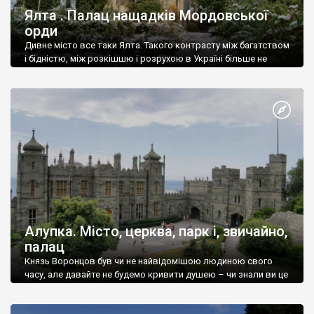
Ялта . Палац нащадків Мордовської
орди
Дивне місто все таки Ялта. Такого контрасту між багатством
і бідністю, між розкішшю і розрухою в Україні більше не
знайдеш.
Алупка. Місто, церква, парк і, звичайно,
палац
Князь Воронцов був чи не найвідомішою людиною свого
часу, але давайте не будемо кривити душею – чи знали ви це
прізвище до відвідин Алупки? Мабуть все таки ні.