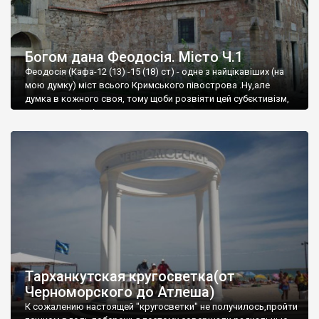
Богом дана Феодосія. Місто Ч.1
Феодосія (Кафа-12 (13) -15 (18) ст) - одне з найцікавіших (на
мою думку) міст всього Кримського півострова .Ну,але
думка в кожного своя, тому щоби розвіяти цей субєктивізм,
запрошую відвідати це
Тарханкутская кругосветка(от
Черноморского до Атлеша)
К сожалению настоящей "кругосветки" не получилось,пройти