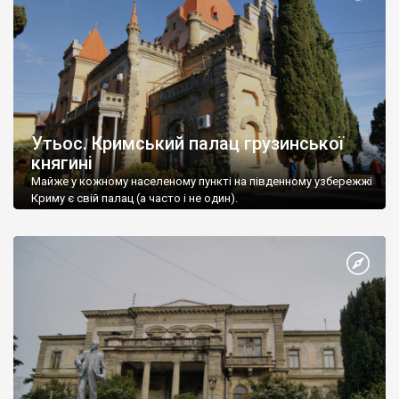
Утьос. Кримський палац грузинської
княгині
Майже у кожному населеному пункті на південному узбережжі
Криму є свій палац (а часто і не один).