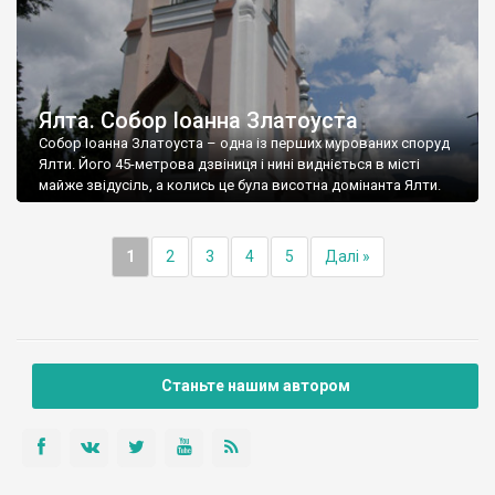
Ялта. Собор Іоанна Златоуста
Собор Іоанна Златоуста – одна із перших мурованих споруд
Ялти. Його 45-метрова дзвіниця і нині видніється в місті
майже звідусіль, а колись це була висотна домінанта Ялти.
1
2
3
4
5
Далі »
Станьте нашим автором