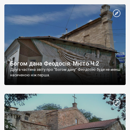
Богом дана Феодосія. Місто Ч.2
Друга частина звіту про "Богом дану" Феодосію буде не менш
насиченою ніж перша.