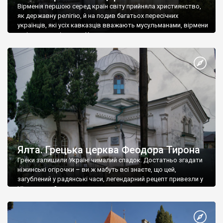
Вірменія першою серед країн світу прийняла християнство,
як державну релігію, й на подив багатьох пересічних
українців, які усіх кавказців вважають мусульманами, вірмени
є відданими вірянами Христа
Ялта. Грецька церква Феодора Тирона
Греки залишили Україні чималий спадок. Достатньо згадати
ніжинські огірочки – ви ж мабуть всі знаєте, що цей,
загублений у радянські часи, легендарний рецепт привезли у
Ніжин греки?