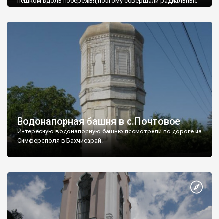
пешком вдоль побережья,поэтому совершали радиальные
вылазки из Оленевки.
Водонапорная башня в с.Почтовое
Интересную водонапорную башню посмотрели по дороге из
Симферополя в Бахчисарай.