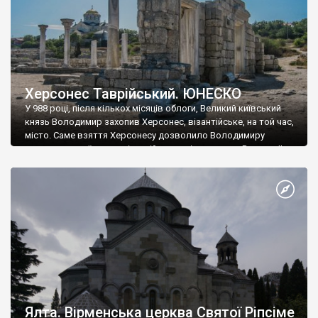
Херсонес Таврійський. ЮНЕСКО
У 988 році, після кількох місяців облоги, Великий київський
князь Володимир захопив Херсонес, візантійське, на той час,
місто. Саме взяття Херсонесу дозволило Володимиру
диктувати свої умови візантійському імператору Василю ІІ, та
одружитися з його дочкою Ганною. Цього ж року, в
Херсонесі Володимир-язичник, став Василем-християнином.
А потім було Хрещення Русі. На честь Херсонесу Таврійського
названо місто […]
Ялта. Вірменська церква Святої Ріпсіме