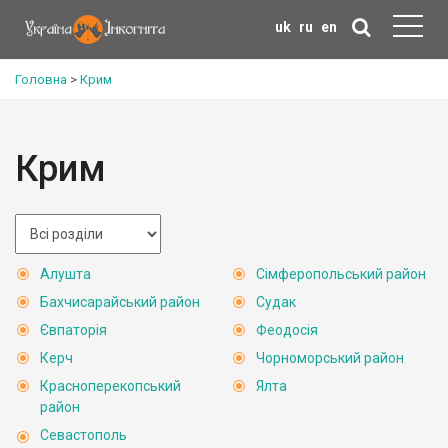
uk
ru
en
Головна
>
Крим
Крим
Алушта
Сімферопольський район
Бахчисарайський район
Судак
Євпаторія
Феодосія
Керч
Чорноморський район
Красноперекопський
Ялта
район
Севастополь