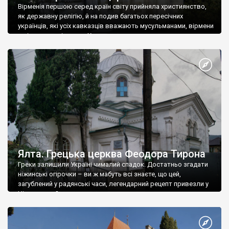
Вірменія першою серед країн світу прийняла християнство,
як державну релігію, й на подив багатьох пересічних
українців, які усіх кавказців вважають мусульманами, вірмени
є відданими вірянами Христа
Ялта. Грецька церква Феодора Тирона
Греки залишили Україні чималий спадок. Достатньо згадати
ніжинські огірочки – ви ж мабуть всі знаєте, що цей,
загублений у радянські часи, легендарний рецепт привезли у
Ніжин греки?