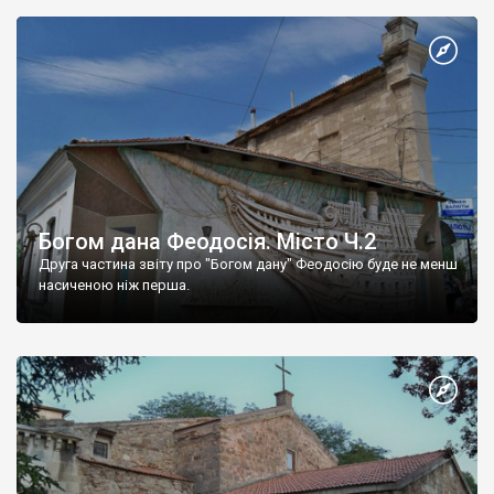
Богом дана Феодосія. Місто Ч.2
Друга частина звіту про "Богом дану" Феодосію буде не менш
насиченою ніж перша.