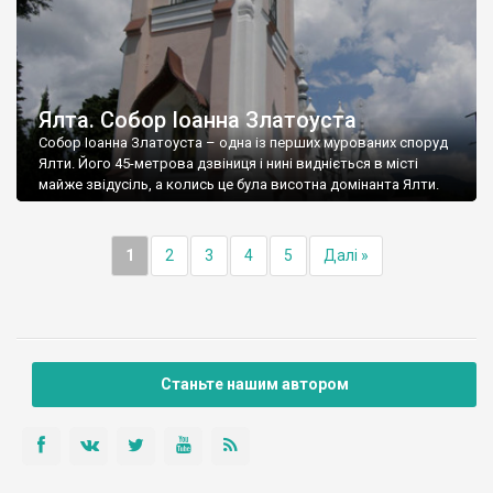
Ялта. Собор Іоанна Златоуста
Собор Іоанна Златоуста – одна із перших мурованих споруд
Ялти. Його 45-метрова дзвіниця і нині видніється в місті
майже звідусіль, а колись це була висотна домінанта Ялти.
1
2
3
4
5
Далі »
Станьте нашим автором