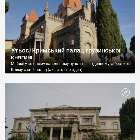
Утьос. Кримський палац грузинської
княгині
Майже у кожному населеному пункті на південному узбережжі
Криму є свій палац (а часто і не один).