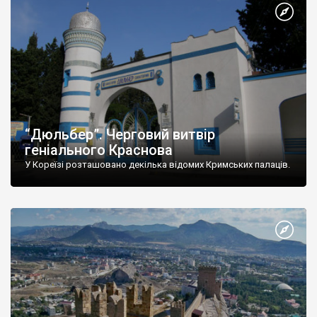
“Дюльбер”. Черговий витвір
геніального Краснова
У Кореїзі розташовано декілька відомих Кримських палаців.