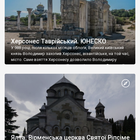
Херсонес Таврійський. ЮНЕСКО
У 988 році, після кількох місяців облоги, Великий київський
князь Володимир захопив Херсонес, візантійське, на той час,
місто. Саме взяття Херсонесу дозволило Володимиру
диктувати свої умови візантійському імператору Василю ІІ, та
одружитися з його дочкою Ганною. Цього ж року, в
Херсонесі Володимир-язичник, став Василем-християнином.
А потім було Хрещення Русі. На честь Херсонесу Таврійського
названо місто […]
Ялта. Вірменська церква Святої Ріпсіме