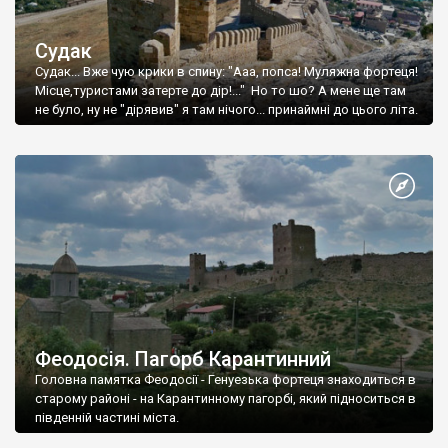
Судак
Судак... Вже чую крики в спину: "Ааа, попса! Муляжна фортеця!
Місце,туристами затерте до дір!..." Но то шо? А мене ще там
не було, ну не "дірявив" я там нічого... принаймні до цього літа.
Феодосія. Пагорб Карантинний
Головна памятка Феодосії - Генуезька фортеця знаходиться в
старому районі - на Карантинному пагорбі, який підноситься в
південній частині міста.