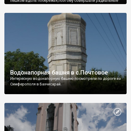
пешком вдоль побережья,поэтому совершали радиальные
вылазки из Оленевки.
Водонапорная башня в с.Почтовое
Интересную водонапорную башню посмотрели по дороге из
Симферополя в Бахчисарай.