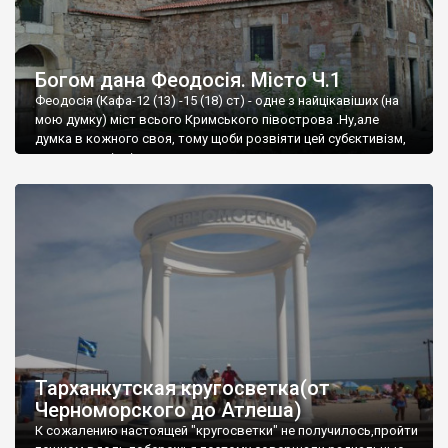
Богом дана Феодосія. Місто Ч.1
Феодосія (Кафа-12 (13) -15 (18) ст) - одне з найцікавіших (на
мою думку) міст всього Кримського півострова .Ну,але
думка в кожного своя, тому щоби розвіяти цей субєктивізм,
запрошую відвідати це
Тарханкутская кругосветка(от
Черноморского до Атлеша)
К сожалению настоящей "кругосветки" не получилось,пройти