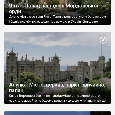
Ялта . Палац нащадків Мордовської
орди
Дивне місто все таки Ялта. Такого контрасту між багатством
і бідністю, між розкішшю і розрухою в Україні більше не
знайдеш.
Алупка. Місто, церква, парк і, звичайно,
палац
Князь Воронцов був чи не найвідомішою людиною свого
часу, але давайте не будемо кривити душею – чи знали ви це
прізвище до відвідин Алупки? Мабуть все таки ні.