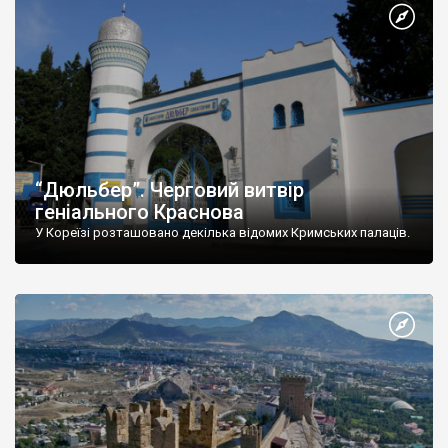
“Дюльбер”. Черговий витвір
геніального Краснова
У Кореїзі розташовано декілька відомих Кримських палаців.