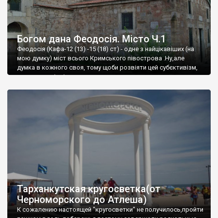
Богом дана Феодосія. Місто Ч.1
Феодосія (Кафа-12 (13) -15 (18) ст) - одне з найцікавіших (на
мою думку) міст всього Кримського півострова .Ну,але
думка в кожного своя, тому щоби розвіяти цей субєктивізм,
запрошую відвідати це
Тарханкутская кругосветка(от
Черноморского до Атлеша)
К сожалению настоящей "кругосветки" не получилось,пройти