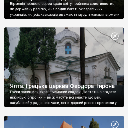
Вірменія першою серед країн світу прийняла християнство,
як державну релігію, й на подив багатьох пересічних
українців, які усіх кавказців вважають мусульманами, вірмени
є відданими вірянами Христа
Ялта. Грецька церква Феодора Тирона
Греки залишили Україні чималий спадок. Достатньо згадати
ніжинські огірочки – ви ж мабуть всі знаєте, що цей,
загублений у радянські часи, легендарний рецепт привезли у
Ніжин греки?