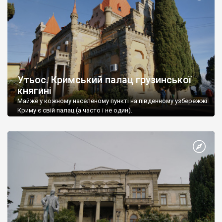
Утьос. Кримський палац грузинської
княгині
Майже у кожному населеному пункті на південному узбережжі
Криму є свій палац (а часто і не один).