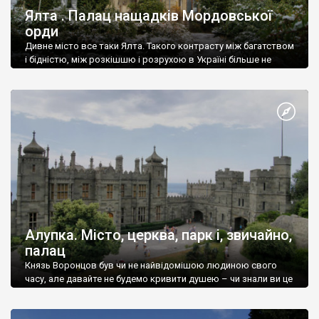
Ялта . Палац нащадків Мордовської
орди
Дивне місто все таки Ялта. Такого контрасту між багатством
і бідністю, між розкішшю і розрухою в Україні більше не
знайдеш.
Алупка. Місто, церква, парк і, звичайно,
палац
Князь Воронцов був чи не найвідомішою людиною свого
часу, але давайте не будемо кривити душею – чи знали ви це
прізвище до відвідин Алупки? Мабуть все таки ні.