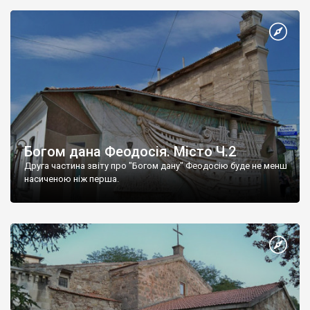
Богом дана Феодосія. Місто Ч.2
Друга частина звіту про "Богом дану" Феодосію буде не менш
насиченою ніж перша.