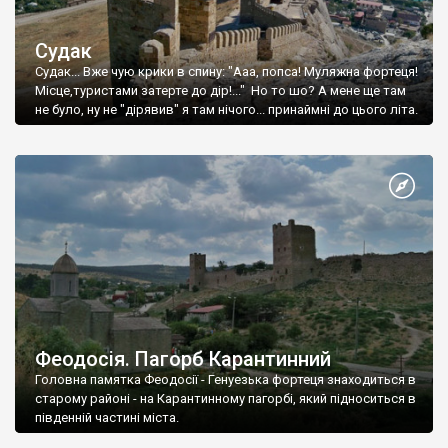
Судак
Судак... Вже чую крики в спину: "Ааа, попса! Муляжна фортеця!
Місце,туристами затерте до дір!..." Но то шо? А мене ще там
не було, ну не "дірявив" я там нічого... принаймні до цього літа.
Феодосія. Пагорб Карантинний
Головна памятка Феодосії - Генуезька фортеця знаходиться в
старому районі - на Карантинному пагорбі, який підноситься в
південній частині міста.