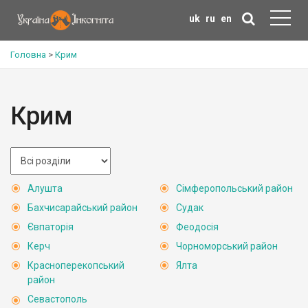
uk
ru
en
Головна
>
Крим
Крим
Алушта
Сімферопольський район
Бахчисарайський район
Судак
Євпаторія
Феодосія
Керч
Чорноморський район
Красноперекопський
Ялта
район
Севастополь