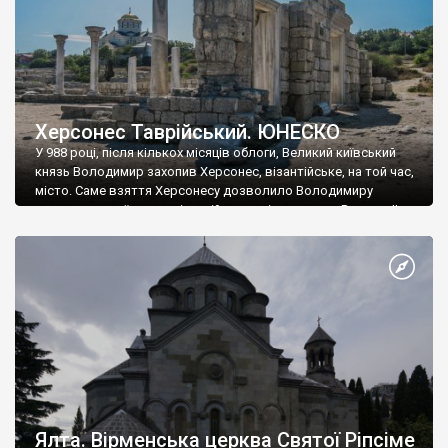
Херсонес Таврійський. ЮНЕСКО
У 988 році, після кількох місяців облоги, Великий київський
князь Володимир захопив Херсонес, візантійське, на той час,
місто. Саме взяття Херсонесу дозволило Володимиру
диктувати свої умови візантійському імператору Василю ІІ, та
одружитися з його дочкою Ганною. Цього ж року, в
Херсонесі Володимир-язичник, став Василем-християнином.
А потім було Хрещення Русі. На честь Херсонесу Таврійського
названо місто […]
Ялта. Вірменська церква Святої Ріпсіме