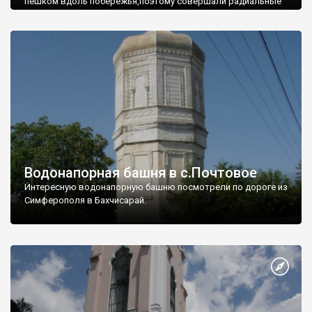
пешком вдоль побережья,поэтому совершали радиальные
вылазки из Оленевки.
Водонапорная башня в с.Почтовое
Интересную водонапорную башню посмотрели по дороге из
Симферополя в Бахчисарай.