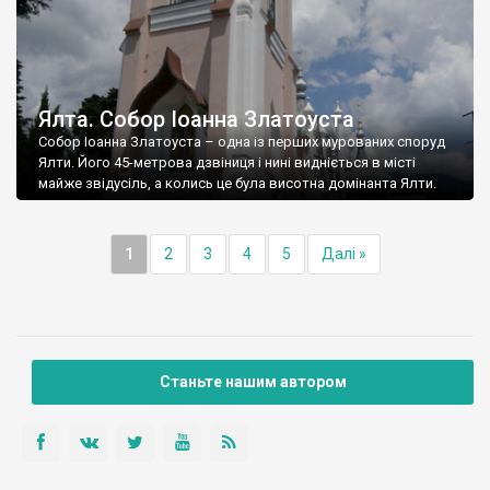
Ялта. Собор Іоанна Златоуста
Собор Іоанна Златоуста – одна із перших мурованих споруд
Ялти. Його 45-метрова дзвіниця і нині видніється в місті
майже звідусіль, а колись це була висотна домінанта Ялти.
1
2
3
4
5
Далі »
Станьте нашим автором