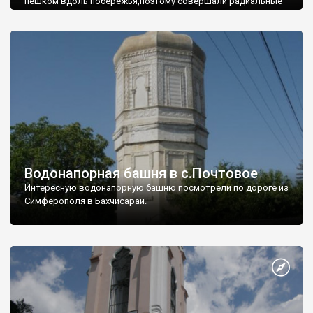
пешком вдоль побережья,поэтому совершали радиальные
вылазки из Оленевки.
Водонапорная башня в с.Почтовое
Интересную водонапорную башню посмотрели по дороге из
Симферополя в Бахчисарай.