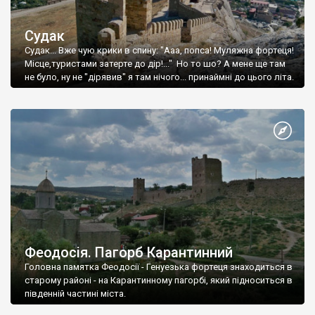
Судак
Судак... Вже чую крики в спину: "Ааа, попса! Муляжна фортеця!
Місце,туристами затерте до дір!..." Но то шо? А мене ще там
не було, ну не "дірявив" я там нічого... принаймні до цього літа.
Феодосія. Пагорб Карантинний
Головна памятка Феодосії - Генуезька фортеця знаходиться в
старому районі - на Карантинному пагорбі, який підноситься в
південній частині міста.