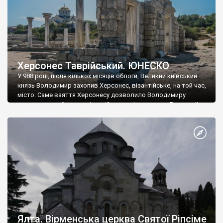
Херсонес Таврійський. ЮНЕСКО
У 988 році, після кількох місяців облоги, Великий київський
князь Володимир захопив Херсонес, візантійське, на той час,
місто. Саме взяття Херсонесу дозволило Володимиру
диктувати свої умови візантійському імператору Василю ІІ, та
одружитися з його дочкою Ганною. Цього ж року, в
Херсонесі Володимир-язичник, став Василем-християнином.
А потім було Хрещення Русі. На честь Херсонесу Таврійського
названо місто […]
Ялта. Вірменська церква Святої Ріпсіме