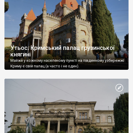
Утьос. Кримський палац грузинської
княгині
Майже у кожному населеному пункті на південному узбережжі
Криму є свій палац (а часто і не один).