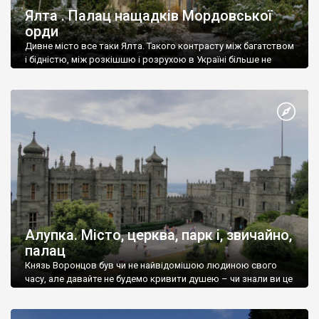
Ялта . Палац нащадків Мордовської
орди
Дивне місто все таки Ялта. Такого контрасту між багатством
і бідністю, між розкішшю і розрухою в Україні більше не
знайдеш.
Алупка. Місто, церква, парк і, звичайно,
палац
Князь Воронцов був чи не найвідомішою людиною свого
часу, але давайте не будемо кривити душею – чи знали ви це
прізвище до відвідин Алупки? Мабуть все таки ні.