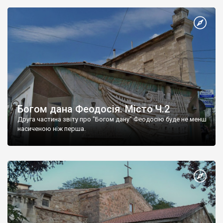
Богом дана Феодосія. Місто Ч.2
Друга частина звіту про "Богом дану" Феодосію буде не менш
насиченою ніж перша.