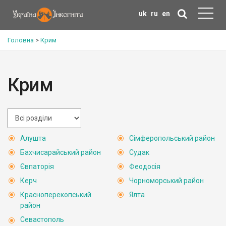
uk
ru
en
Головна
>
Крим
Крим
Алушта
Сімферопольський район
Бахчисарайський район
Судак
Євпаторія
Феодосія
Керч
Чорноморський район
Красноперекопський
Ялта
район
Севастополь