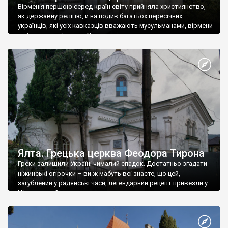
Вірменія першою серед країн світу прийняла християнство,
як державну релігію, й на подив багатьох пересічних
українців, які усіх кавказців вважають мусульманами, вірмени
є відданими вірянами Христа
Ялта. Грецька церква Феодора Тирона
Греки залишили Україні чималий спадок. Достатньо згадати
ніжинські огірочки – ви ж мабуть всі знаєте, що цей,
загублений у радянські часи, легендарний рецепт привезли у
Ніжин греки?