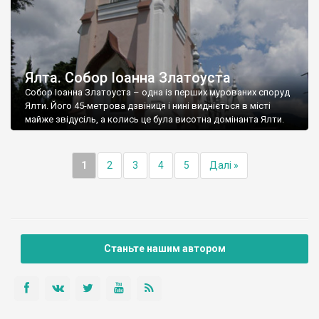
Ялта. Собор Іоанна Златоуста
Собор Іоанна Златоуста – одна із перших мурованих споруд
Ялти. Його 45-метрова дзвіниця і нині видніється в місті
майже звідусіль, а колись це була висотна домінанта Ялти.
1
2
3
4
5
Далі »
Станьте нашим автором