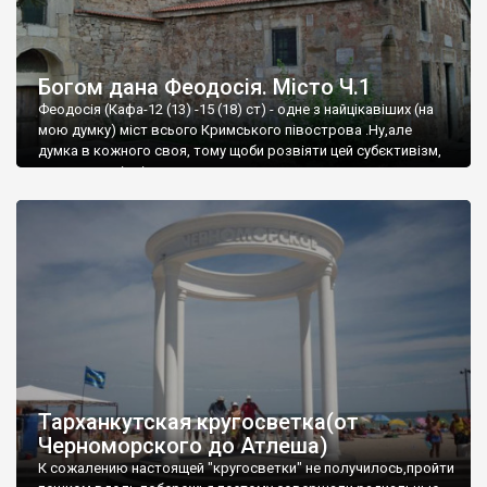
Богом дана Феодосія. Місто Ч.1
Феодосія (Кафа-12 (13) -15 (18) ст) - одне з найцікавіших (на
мою думку) міст всього Кримського півострова .Ну,але
думка в кожного своя, тому щоби розвіяти цей субєктивізм,
запрошую відвідати це
Тарханкутская кругосветка(от
Черноморского до Атлеша)
К сожалению настоящей "кругосветки" не получилось,пройти