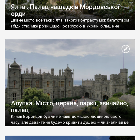
Ялта . Палац нащадків Мордовської
орди
Дивне місто все таки Ялта. Такого контрасту між багатством
і бідністю, між розкішшю і розрухою в Україні більше не
знайдеш.
Алупка. Місто, церква, парк і, звичайно,
палац
Князь Воронцов був чи не найвідомішою людиною свого
часу, але давайте не будемо кривити душею – чи знали ви це
прізвище до відвідин Алупки? Мабуть все таки ні.