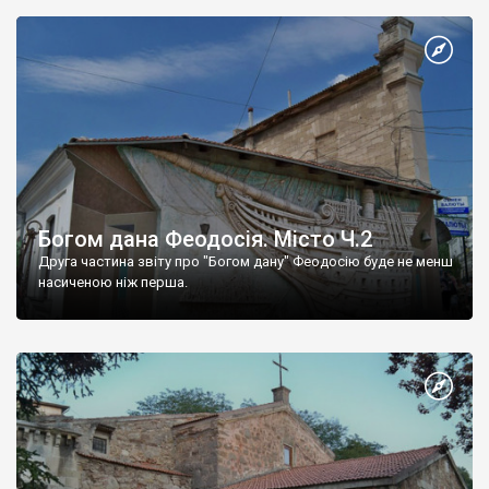
Богом дана Феодосія. Місто Ч.2
Друга частина звіту про "Богом дану" Феодосію буде не менш
насиченою ніж перша.