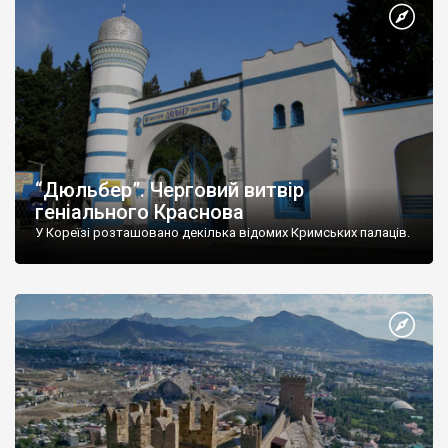
“Дюльбер”. Черговий витвір
геніального Краснова
У Кореїзі розташовано декілька відомих Кримських палаців.