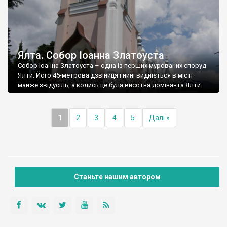
Ялта. Собор Іоанна Златоуста
Собор Іоанна Златоуста – одна із перших мурованих споруд
Ялти. Його 45-метрова дзвіниця і нині видніється в місті
майже звідусіль, а колись це була висотна домінанта Ялти.
1
2
3
4
5
Далі »
Станьте нашим автором