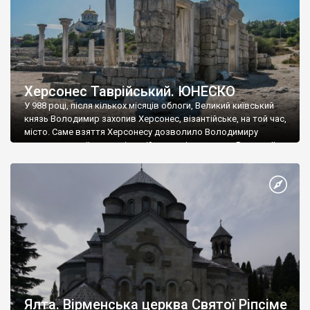
Херсонес Таврійський. ЮНЕСКО
У 988 році, після кількох місяців облоги, Великий київський
князь Володимир захопив Херсонес, візантійське, на той час,
місто. Саме взяття Херсонесу дозволило Володимиру
диктувати свої умови візантійському імператору Василю ІІ, та
одружитися з його дочкою Ганною. Цього ж року, в
Херсонесі Володимир-язичник, став Василем-християнином.
А потім було Хрещення Русі. На честь Херсонесу Таврійського
названо місто […]
Ялта. Вірменська церква Святої Ріпсіме