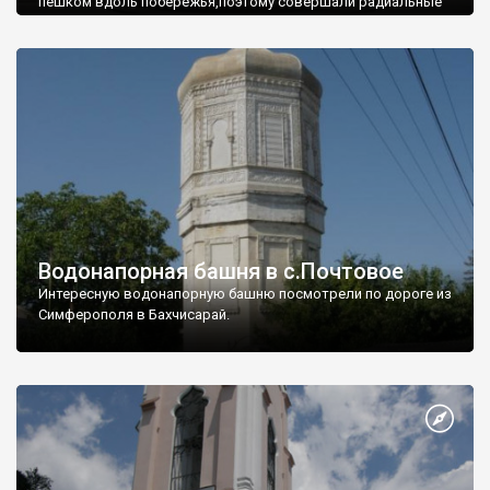
пешком вдоль побережья,поэтому совершали радиальные
вылазки из Оленевки.
Водонапорная башня в с.Почтовое
Интересную водонапорную башню посмотрели по дороге из
Симферополя в Бахчисарай.