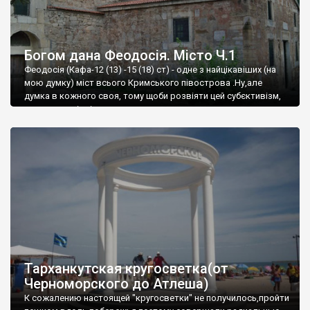
Богом дана Феодосія. Місто Ч.1
Феодосія (Кафа-12 (13) -15 (18) ст) - одне з найцікавіших (на
мою думку) міст всього Кримського півострова .Ну,але
думка в кожного своя, тому щоби розвіяти цей субєктивізм,
запрошую відвідати це
Тарханкутская кругосветка(от
Черноморского до Атлеша)
К сожалению настоящей "кругосветки" не получилось,пройти