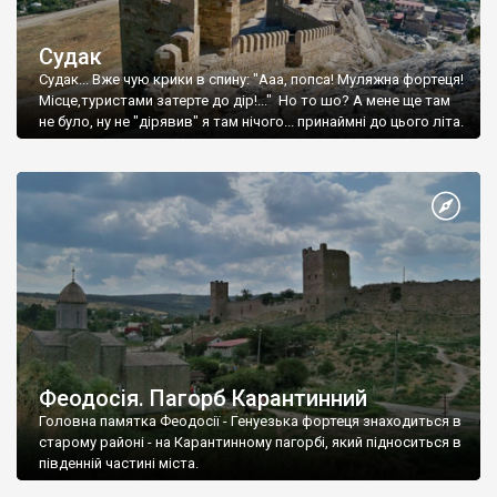
Судак
Судак... Вже чую крики в спину: "Ааа, попса! Муляжна фортеця!
Місце,туристами затерте до дір!..." Но то шо? А мене ще там
не було, ну не "дірявив" я там нічого... принаймні до цього літа.
Феодосія. Пагорб Карантинний
Головна памятка Феодосії - Генуезька фортеця знаходиться в
старому районі - на Карантинному пагорбі, який підноситься в
південній частині міста.