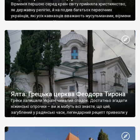
Вірменія першою серед країн світу прийняла християнство,
як державну релігію, й на подив багатьох пересічних
українців, які усіх кавказців вважають мусульманами, вірмени
є відданими вірянами Христа
Ялта. Грецька церква Феодора Тирона
Греки залишили Україні чималий спадок. Достатньо згадати
ніжинські огірочки – ви ж мабуть всі знаєте, що цей,
загублений у радянські часи, легендарний рецепт привезли у
Ніжин греки?