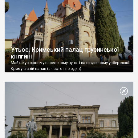
Утьос. Кримський палац грузинської
княгині
Майже у кожному населеному пункті на південному узбережжі
Криму є свій палац (а часто і не один).