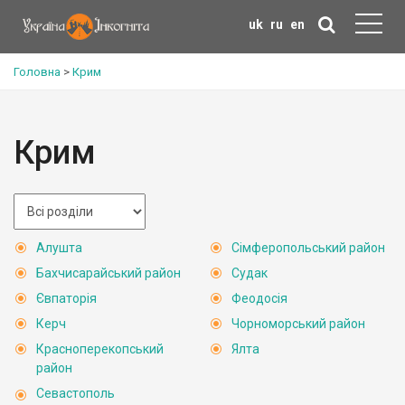
uk
ru
en
Головна
>
Крим
Крим
Алушта
Сімферопольський район
Бахчисарайський район
Судак
Євпаторія
Феодосія
Керч
Чорноморський район
Красноперекопський
Ялта
район
Севастополь