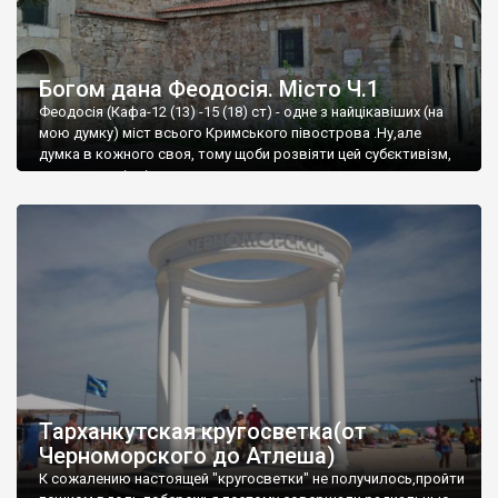
Богом дана Феодосія. Місто Ч.1
Феодосія (Кафа-12 (13) -15 (18) ст) - одне з найцікавіших (на
мою думку) міст всього Кримського півострова .Ну,але
думка в кожного своя, тому щоби розвіяти цей субєктивізм,
запрошую відвідати це
Тарханкутская кругосветка(от
Черноморского до Атлеша)
К сожалению настоящей "кругосветки" не получилось,пройти