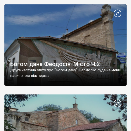
Богом дана Феодосія. Місто Ч.2
Друга частина звіту про "Богом дану" Феодосію буде не менш
насиченою ніж перша.