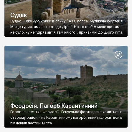
Судак
Судак... Вже чую крики в спину: "Ааа, попса! Муляжна фортеця!
Місце,туристами затерте до дір!..." Но то шо? А мене ще там
не було, ну не "дірявив" я там нічого... принаймні до цього літа.
Феодосія. Пагорб Карантинний
Головна памятка Феодосії - Генуезька фортеця знаходиться в
старому районі - на Карантинному пагорбі, який підноситься в
південній частині міста.