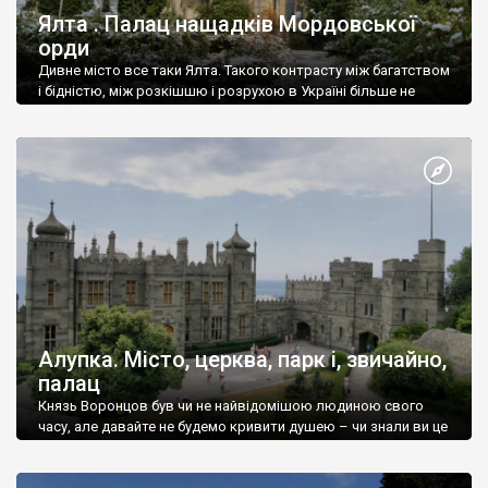
Ялта . Палац нащадків Мордовської
орди
Дивне місто все таки Ялта. Такого контрасту між багатством
і бідністю, між розкішшю і розрухою в Україні більше не
знайдеш.
Алупка. Місто, церква, парк і, звичайно,
палац
Князь Воронцов був чи не найвідомішою людиною свого
часу, але давайте не будемо кривити душею – чи знали ви це
прізвище до відвідин Алупки? Мабуть все таки ні.