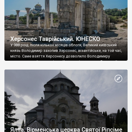
Херсонес Таврійський. ЮНЕСКО
У 988 році, після кількох місяців облоги, Великий київський
князь Володимир захопив Херсонес, візантійське, на той час,
місто. Саме взяття Херсонесу дозволило Володимиру
диктувати свої умови візантійському імператору Василю ІІ, та
одружитися з його дочкою Ганною. Цього ж року, в
Херсонесі Володимир-язичник, став Василем-християнином.
А потім було Хрещення Русі. На честь Херсонесу Таврійського
названо місто […]
Ялта. Вірменська церква Святої Ріпсіме