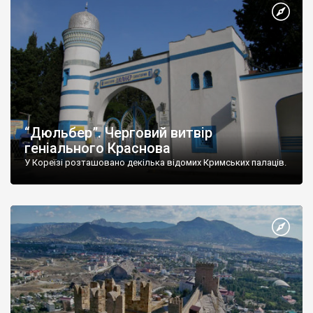
“Дюльбер”. Черговий витвір
геніального Краснова
У Кореїзі розташовано декілька відомих Кримських палаців.