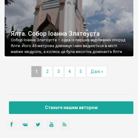
Ялта. Собор Іоанна Златоуста
Собор Іоанна Златоуста – одна із перших мурованих споруд
Ялти. Його 45-метрова дзвіниця і нині видніється в місті
майже звідусіль, а колись це була висотна домінанта Ялти.
1
2
3
4
5
Далі »
Станьте нашим автором