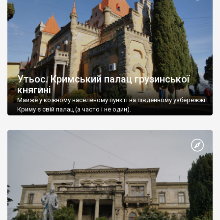
Утьос. Кримський палац грузинської
княгині
Майже у кожному населеному пункті на південному узбережжі
Криму є свій палац (а часто і не один).