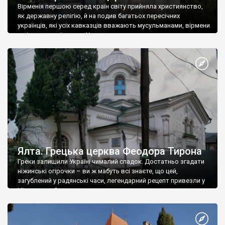
Вірменія першою серед країн світу прийняла християнство,
як державну релігію, й на подив багатьох пересічних
українців, які усіх кавказців вважають мусульманами, вірмени
є відданими вірянами Христа
Ялта. Грецька церква Феодора Тирона
Греки залишили Україні чималий спадок. Достатньо згадати
ніжинські огірочки – ви ж мабуть всі знаєте, що цей,
загублений у радянські часи, легендарний рецепт привезли у
Ніжин греки?