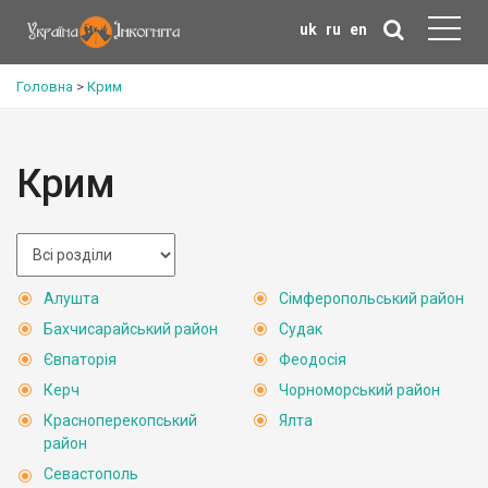
uk
ru
en
Головна
>
Крим
Крим
Алушта
Сімферопольський район
Бахчисарайський район
Судак
Євпаторія
Феодосія
Керч
Чорноморський район
Красноперекопський
Ялта
район
Севастополь