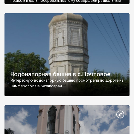
пешком вдоль побережья,поэтому совершали радиальные
вылазки из Оленевки.
Водонапорная башня в с.Почтовое
Интересную водонапорную башню посмотрели по дороге из
Симферополя в Бахчисарай.