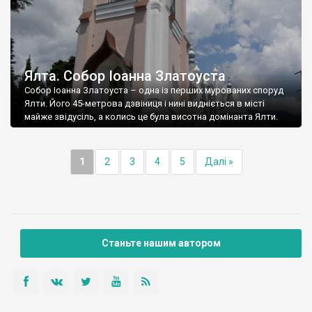
Ялта. Собор Іоанна Златоуста
Собор Іоанна Златоуста – одна із перших мурованих споруд
Ялти. Його 45-метрова дзвіниця і нині видніється в місті
майже звідусіль, а колись це була висотна домінанта Ялти.
1
2
3
4
5
Далі »
Станьте нашим автором