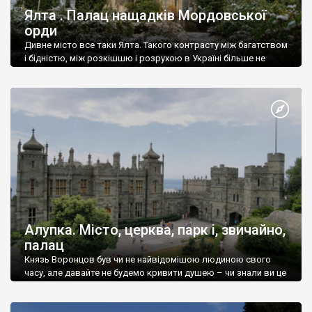
Ялта . Палац нащадків Мордовської
орди
Дивне місто все таки Ялта. Такого контрасту між багатством
і бідністю, між розкішшю і розрухою в Україні більше не
знайдеш.
Алупка. Місто, церква, парк і, звичайно,
палац
Князь Воронцов був чи не найвідомішою людиною свого
часу, але давайте не будемо кривити душею – чи знали ви це
прізвище до відвідин Алупки? Мабуть все таки ні.