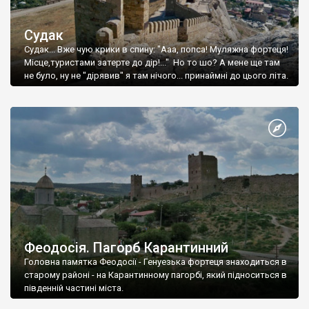
Судак
Судак... Вже чую крики в спину: "Ааа, попса! Муляжна фортеця!
Місце,туристами затерте до дір!..." Но то шо? А мене ще там
не було, ну не "дірявив" я там нічого... принаймні до цього літа.
Феодосія. Пагорб Карантинний
Головна памятка Феодосії - Генуезька фортеця знаходиться в
старому районі - на Карантинному пагорбі, який підноситься в
південній частині міста.