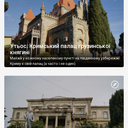
Утьос. Кримський палац грузинської
княгині
Майже у кожному населеному пункті на південному узбережжі
Криму є свій палац (а часто і не один).