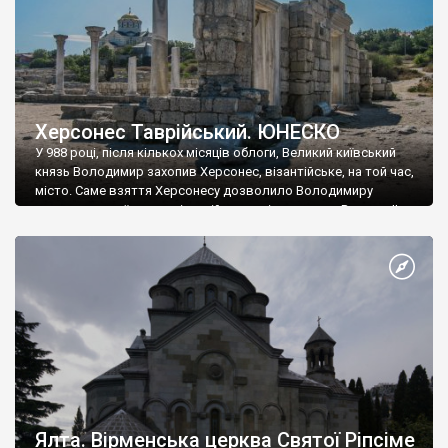
Херсонес Таврійський. ЮНЕСКО
У 988 році, після кількох місяців облоги, Великий київський
князь Володимир захопив Херсонес, візантійське, на той час,
місто. Саме взяття Херсонесу дозволило Володимиру
диктувати свої умови візантійському імператору Василю ІІ, та
одружитися з його дочкою Ганною. Цього ж року, в
Херсонесі Володимир-язичник, став Василем-християнином.
А потім було Хрещення Русі. На честь Херсонесу Таврійського
названо місто […]
Ялта. Вірменська церква Святої Ріпсіме