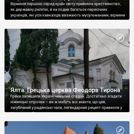
Вірменія першою серед країн світу прийняла християнство,
як державну релігію, й на подив багатьох пересічних
українців, які усіх кавказців вважають мусульманами, вірмени
є відданими вірянами Христа
Ялта. Грецька церква Феодора Тирона
Греки залишили Україні чималий спадок. Достатньо згадати
ніжинські огірочки – ви ж мабуть всі знаєте, що цей,
загублений у радянські часи, легендарний рецепт привезли у
Ніжин греки?