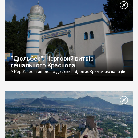
“Дюльбер”. Черговий витвір
геніального Краснова
У Кореїзі розташовано декілька відомих Кримських палаців.