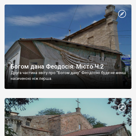
Богом дана Феодосія. Місто Ч.2
Друга частина звіту про "Богом дану" Феодосію буде не менш
насиченою ніж перша.