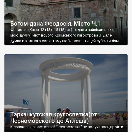
Богом дана Феодосія. Місто Ч.1
Феодосія (Кафа-12 (13) -15 (18) ст) - одне з найцікавіших (на
мою думку) міст всього Кримського півострова .Ну,але
думка в кожного своя, тому щоби розвіяти цей субєктивізм,
запрошую відвідати це
Тарханкутская кругосветка(от
Черноморского до Атлеша)
К сожалению настоящей "кругосветки" не получилось,пройти