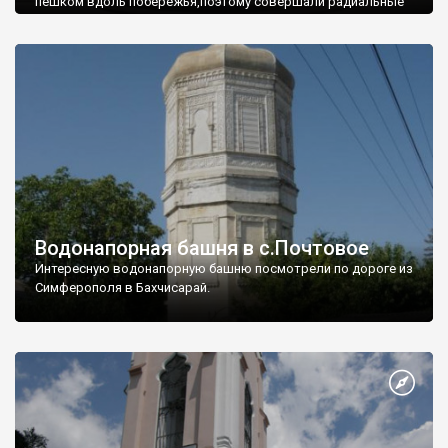
пешком вдоль побережья,поэтому совершали радиальные
вылазки из Оленевки.
Водонапорная башня в с.Почтовое
Интересную водонапорную башню посмотрели по дороге из
Симферополя в Бахчисарай.