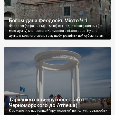
Богом дана Феодосія. Місто Ч.1
Феодосія (Кафа-12 (13) -15 (18) ст) - одне з найцікавіших (на
мою думку) міст всього Кримського півострова .Ну,але
думка в кожного своя, тому щоби розвіяти цей субєктивізм,
запрошую відвідати це
Тарханкутская кругосветка(от
Черноморского до Атлеша)
К сожалению настоящей "кругосветки" не получилось,пройти