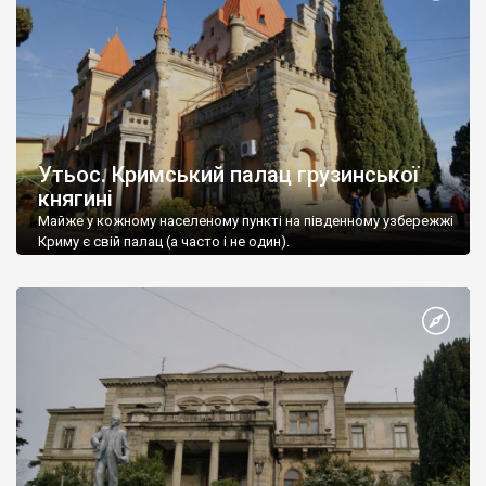
Утьос. Кримський палац грузинської
княгині
Майже у кожному населеному пункті на південному узбережжі
Криму є свій палац (а часто і не один).