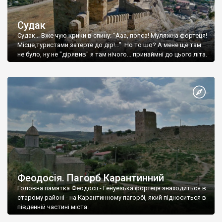
Судак
Судак... Вже чую крики в спину: "Ааа, попса! Муляжна фортеця!
Місце,туристами затерте до дір!..." Но то шо? А мене ще там
не було, ну не "дірявив" я там нічого... принаймні до цього літа.
Феодосія. Пагорб Карантинний
Головна памятка Феодосії - Генуезька фортеця знаходиться в
старому районі - на Карантинному пагорбі, який підноситься в
південній частині міста.