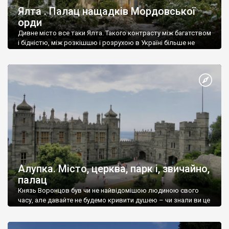
Ялта . Палац нащадків Мордовської
орди
Дивне місто все таки Ялта. Такого контрасту між багатством
і бідністю, між розкішшю і розрухою в Україні більше не
знайдеш.
Алупка. Місто, церква, парк і, звичайно,
палац
Князь Воронцов був чи не найвідомішою людиною свого
часу, але давайте не будемо кривити душею – чи знали ви це
прізвище до відвідин Алупки? Мабуть все таки ні.