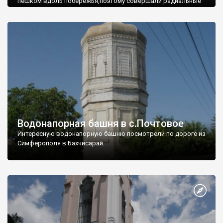
пешком вдоль побережья,поэтому совершали радиальные
вылазки из Оленевки.
Водонапорная башня в с.Почтовое
Интересную водонапорную башню посмотрели по дороге из
Симферополя в Бахчисарай.