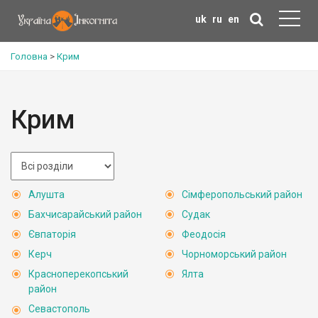
uk
ru
en
Головна
>
Крим
Крим
Алушта
Сімферопольський район
Бахчисарайський район
Судак
Євпаторія
Феодосія
Керч
Чорноморський район
Красноперекопський
Ялта
район
Севастополь