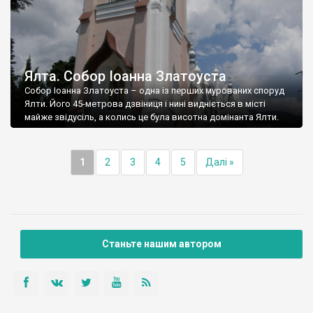
Ялта. Собор Іоанна Златоуста
Собор Іоанна Златоуста – одна із перших мурованих споруд
Ялти. Його 45-метрова дзвіниця і нині видніється в місті
майже звідусіль, а колись це була висотна домінанта Ялти.
1
2
3
4
5
Далі »
Станьте нашим автором