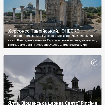
Херсонес Таврійський. ЮНЕСКО
У 988 році, після кількох місяців облоги, Великий київський
князь Володимир захопив Херсонес, візантійське, на той час,
місто. Саме взяття Херсонесу дозволило Володимиру
диктувати свої умови візантійському імператору Василю ІІ, та
одружитися з його дочкою Ганною. Цього ж року, в
Херсонесі Володимир-язичник, став Василем-християнином.
А потім було Хрещення Русі. На честь Херсонесу Таврійського
названо місто […]
Ялта. Вірменська церква Святої Ріпсіме