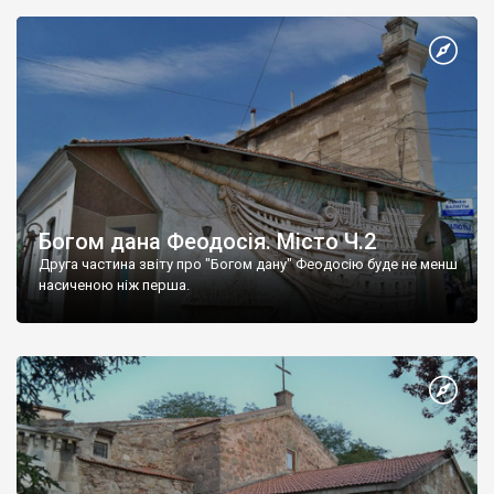
Богом дана Феодосія. Місто Ч.2
Друга частина звіту про "Богом дану" Феодосію буде не менш
насиченою ніж перша.