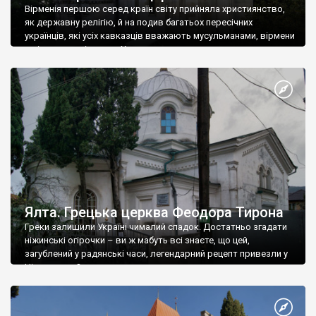
Вірменія першою серед країн світу прийняла християнство,
як державну релігію, й на подив багатьох пересічних
українців, які усіх кавказців вважають мусульманами, вірмени
є відданими вірянами Христа
Ялта. Грецька церква Феодора Тирона
Греки залишили Україні чималий спадок. Достатньо згадати
ніжинські огірочки – ви ж мабуть всі знаєте, що цей,
загублений у радянські часи, легендарний рецепт привезли у
Ніжин греки?