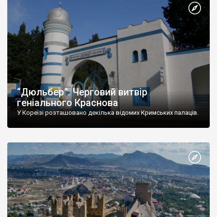
“Дюльбер”. Черговий витвір
геніального Краснова
У Кореїзі розташовано декілька відомих Кримських палаців.