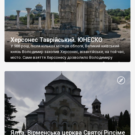
Херсонес Таврійський. ЮНЕСКО
У 988 році, після кількох місяців облоги, Великий київський
князь Володимир захопив Херсонес, візантійське, на той час,
місто. Саме взяття Херсонесу дозволило Володимиру
диктувати свої умови візантійському імператору Василю ІІ, та
одружитися з його дочкою Ганною. Цього ж року, в
Херсонесі Володимир-язичник, став Василем-християнином.
А потім було Хрещення Русі. На честь Херсонесу Таврійського
названо місто […]
Ялта. Вірменська церква Святої Ріпсіме