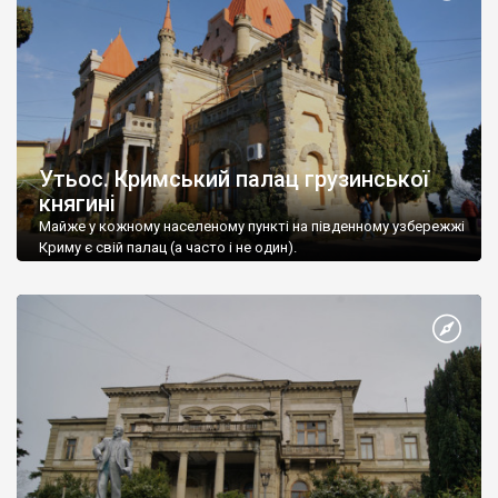
Утьос. Кримський палац грузинської
княгині
Майже у кожному населеному пункті на південному узбережжі
Криму є свій палац (а часто і не один).