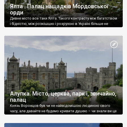
Ялта . Палац нащадків Мордовської
орди
Дивне місто все таки Ялта. Такого контрасту між багатством
і бідністю, між розкішшю і розрухою в Україні більше не
знайдеш.
Алупка. Місто, церква, парк і, звичайно,
палац
Князь Воронцов був чи не найвідомішою людиною свого
часу, але давайте не будемо кривити душею – чи знали ви це
прізвище до відвідин Алупки? Мабуть все таки ні.