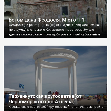
Богом дана Феодосія. Місто Ч.1
Феодосія (Кафа-12 (13) -15 (18) ст) - одне з найцікавіших (на
мою думку) міст всього Кримського півострова .Ну,але
думка в кожного своя, тому щоби розвіяти цей субєктивізм,
запрошую відвідати це
Тарханкутская кругосветка(от
Черноморского до Атлеша)
К сожалению настоящей "кругосветки" не получилось,пройти