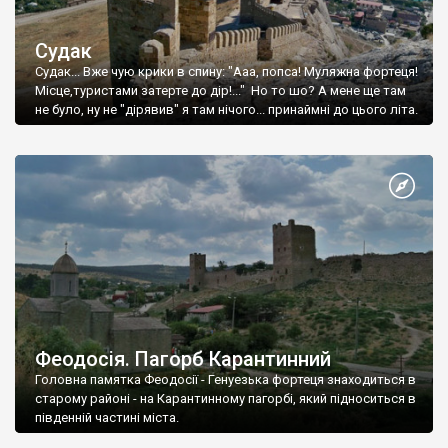
Судак
Судак... Вже чую крики в спину: "Ааа, попса! Муляжна фортеця!
Місце,туристами затерте до дір!..." Но то шо? А мене ще там
не було, ну не "дірявив" я там нічого... принаймні до цього літа.
Феодосія. Пагорб Карантинний
Головна памятка Феодосії - Генуезька фортеця знаходиться в
старому районі - на Карантинному пагорбі, який підноситься в
південній частині міста.