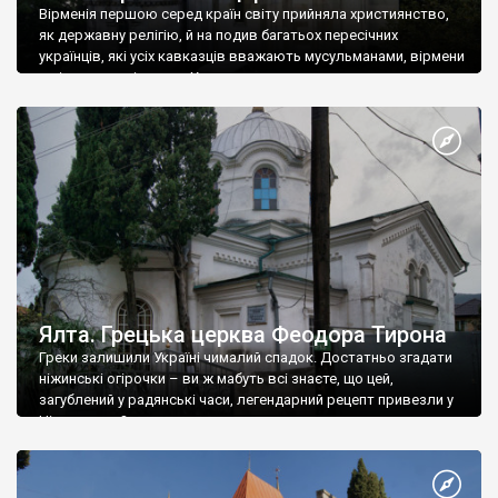
Вірменія першою серед країн світу прийняла християнство,
як державну релігію, й на подив багатьох пересічних
українців, які усіх кавказців вважають мусульманами, вірмени
є відданими вірянами Христа
Ялта. Грецька церква Феодора Тирона
Греки залишили Україні чималий спадок. Достатньо згадати
ніжинські огірочки – ви ж мабуть всі знаєте, що цей,
загублений у радянські часи, легендарний рецепт привезли у
Ніжин греки?