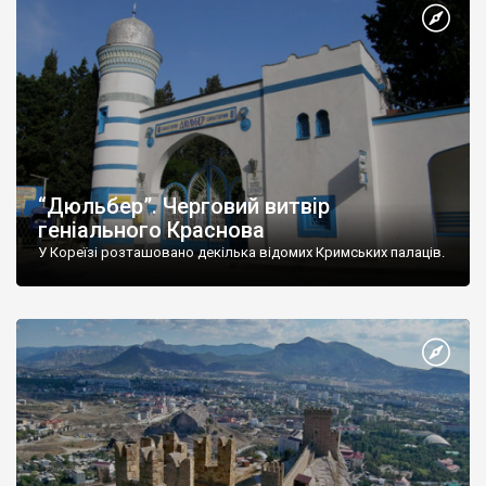
“Дюльбер”. Черговий витвір
геніального Краснова
У Кореїзі розташовано декілька відомих Кримських палаців.