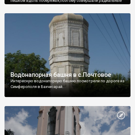
пешком вдоль побережья,поэтому совершали радиальные
вылазки из Оленевки.
Водонапорная башня в с.Почтовое
Интересную водонапорную башню посмотрели по дороге из
Симферополя в Бахчисарай.