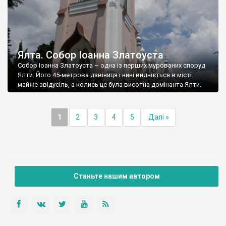
Ялта. Собор Іоанна Златоуста
Собор Іоанна Златоуста – одна із перших мурованих споруд
Ялти. Його 45-метрова дзвіниця і нині видніється в місті
майже звідусіль, а колись це була висотна домінанта Ялти.
1
2
3
4
5
Далі »
Станьте нашим автором