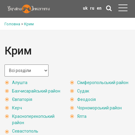
uk
ru
en
Головна
>
Крим
Крим
Алушта
Сімферопольський район
Бахчисарайський район
Судак
Євпаторія
Феодосія
Керч
Чорноморський район
Красноперекопський
Ялта
район
Севастополь