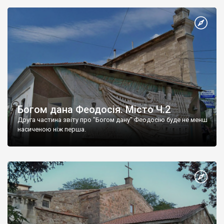
Богом дана Феодосія. Місто Ч.2
Друга частина звіту про "Богом дану" Феодосію буде не менш
насиченою ніж перша.