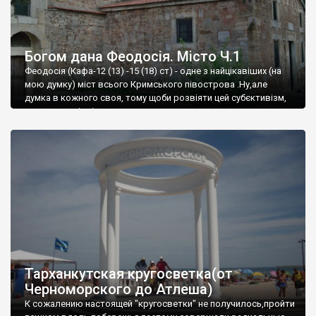
Богом дана Феодосія. Місто Ч.1
Феодосія (Кафа-12 (13) -15 (18) ст) - одне з найцікавіших (на
мою думку) міст всього Кримського півострова .Ну,але
думка в кожного своя, тому щоби розвіяти цей субєктивізм,
запрошую відвідати це
Тарханкутская кругосветка(от
Черноморского до Атлеша)
К сожалению настоящей "кругосветки" не получилось,пройти