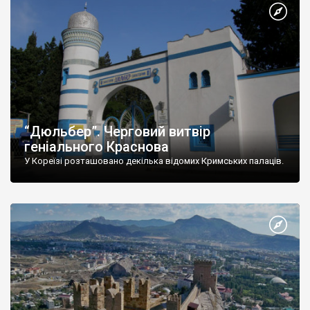
“Дюльбер”. Черговий витвір
геніального Краснова
У Кореїзі розташовано декілька відомих Кримських палаців.