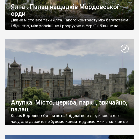
Ялта . Палац нащадків Мордовської
орди
Дивне місто все таки Ялта. Такого контрасту між багатством
і бідністю, між розкішшю і розрухою в Україні більше не
знайдеш.
Алупка. Місто, церква, парк і, звичайно,
палац
Князь Воронцов був чи не найвідомішою людиною свого
часу, але давайте не будемо кривити душею – чи знали ви це
прізвище до відвідин Алупки? Мабуть все таки ні.