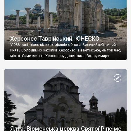
Херсонес Таврійський. ЮНЕСКО
У 988 році, після кількох місяців облоги, Великий київський
князь Володимир захопив Херсонес, візантійське, на той час,
місто. Саме взяття Херсонесу дозволило Володимиру
диктувати свої умови візантійському імператору Василю ІІ, та
одружитися з його дочкою Ганною. Цього ж року, в
Херсонесі Володимир-язичник, став Василем-християнином.
А потім було Хрещення Русі. На честь Херсонесу Таврійського
названо місто […]
Ялта. Вірменська церква Святої Ріпсіме