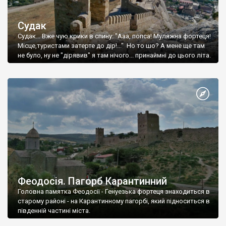
Судак
Судак... Вже чую крики в спину: "Ааа, попса! Муляжна фортеця!
Місце,туристами затерте до дір!..." Но то шо? А мене ще там
не було, ну не "дірявив" я там нічого... принаймні до цього літа.
Феодосія. Пагорб Карантинний
Головна памятка Феодосії - Генуезька фортеця знаходиться в
старому районі - на Карантинному пагорбі, який підноситься в
південній частині міста.