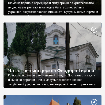
Вірменія першою серед країн світу прийняла християнство,
як державну релігію, й на подив багатьох пересічних
українців, які усіх кавказців вважають мусульманами, вірмени
є відданими вірянами Христа
Ялта. Грецька церква Феодора Тирона
Греки залишили Україні чималий спадок. Достатньо згадати
ніжинські огірочки – ви ж мабуть всі знаєте, що цей,
загублений у радянські часи, легендарний рецепт привезли у
Ніжин греки?