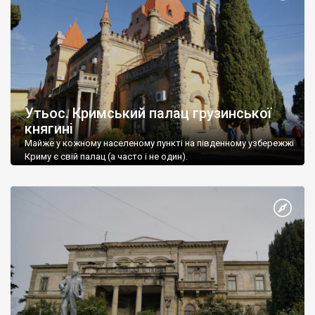
Утьос. Кримський палац грузинської
княгині
Майже у кожному населеному пункті на південному узбережжі
Криму є свій палац (а часто і не один).