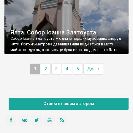
Ялта. Собор Іоанна Златоуста
Собор Іоанна Златоуста – одна із перших мурованих споруд
Ялти. Його 45-метрова дзвіниця і нині видніється в місті
майже звідусіль, а колись це була висотна домінанта Ялти.
1
2
3
4
5
Далі »
Станьте нашим автором