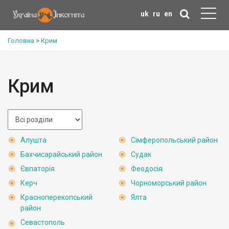
uk
ru
en
Головна
>
Крим
Крим
Алушта
Сімферопольський район
Бахчисарайський район
Судак
Євпаторія
Феодосія
Керч
Чорноморський район
Красноперекопський
Ялта
район
Севастополь