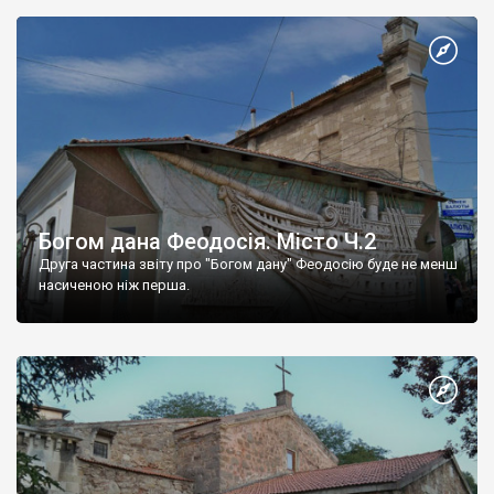
Богом дана Феодосія. Місто Ч.2
Друга частина звіту про "Богом дану" Феодосію буде не менш
насиченою ніж перша.