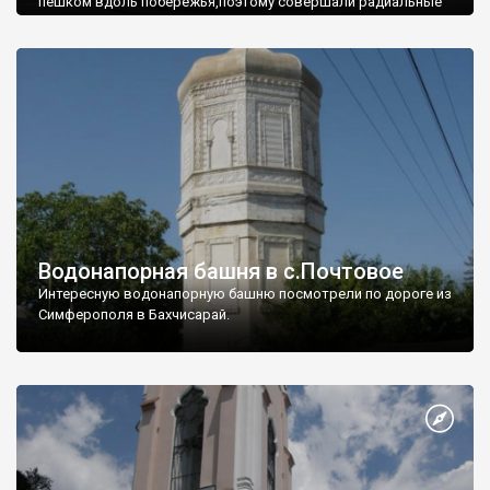
пешком вдоль побережья,поэтому совершали радиальные
вылазки из Оленевки.
Водонапорная башня в с.Почтовое
Интересную водонапорную башню посмотрели по дороге из
Симферополя в Бахчисарай.