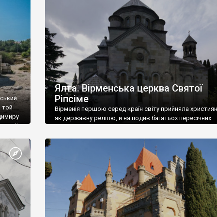
ефактів
називаються «повстяками» (postaki)…” “Вино. Крим
єкту
виробляє відмінне вино і його вдосталь: воно все ду
го».
легке біле і дуже […]
ти та
Ялта. Вірменська церква Святої
Ріпсіме
вський
 той
Вірменія першою серед країн світу прийняла христия
димиру
як державну релігію, й на подив багатьох пересічних
илю ІІ,
українців, які усіх кавказців вважають мусульманами,
 в
вірмени є відданими вірянами Христа