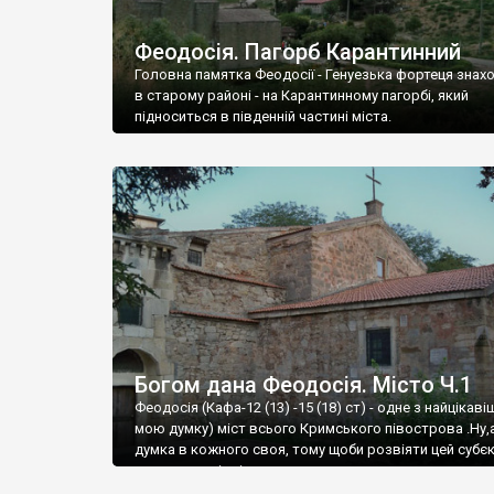
Феодосія. Пагорб Карантинний
Головна памятка Феодосії - Генуезька фортеця знах
в старому районі - на Карантинному пагорбі, який
підноситься в південній частині міста.
Богом дана Феодосія. Місто Ч.1
Феодосія (Кафа-12 (13) -15 (18) ст) - одне з найцікаві
мою думку) міст всього Кримського півострова .Ну,
думка в кожного своя, тому щоби розвіяти цей субєк
запрошую відвідати це