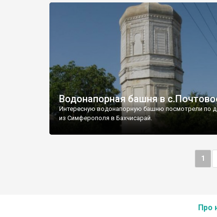
Водонапорная башня в с.Почтово
Интересную водонапорную башню посмотрели по д
из Симферополя в Бахчисарай.
1
Про 