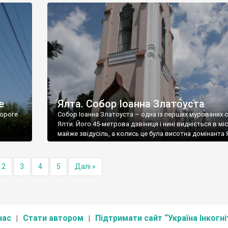
е
Ялта. Собор Іоанна Златоуста
ороге
Собор Іоанна Златоуста – одна із перших мурованих 
Ялти. Його 45-метрова дзвіниця і нині видніється в міс
майже звідусіль, а колись це була висотна домінанта 
2
3
4
5
Далі »
нас
Стати автором
Підтримати сайт “Україна Інкогні