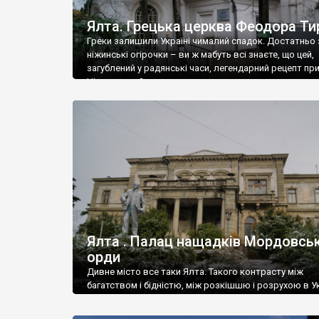
Ялта. Грецька церква Феодора Ти
Греки залишили Україні чималий спадок. Достатньо 
ніжинські огірочки – ви ж мабуть всі знаєте, що цей,
загублений у радянські часи, легендарний рецепт пр
Ніжин греки?
Ялта . Палац нащадків Мордовськ
орди
Дивне місто все таки Ялта. Такого контрасту між
багатством і бідністю, між розкішшю і розрухою в Ук
більше не знайдеш.