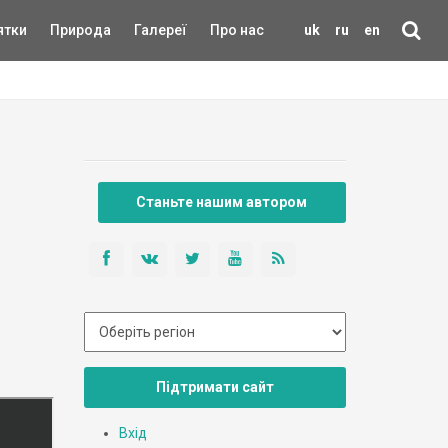
ятки
Природа
Галереї
Про нас
uk
ru
en
Станьте нашим автором
Підтримати сайт
Вхід