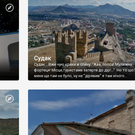
Судак
Судак... Вже чую крики в спину: "Ааа, попса! Муляжна
фортеця! Місце,туристами затерте до дір!..." Но то шо
мене ще там не було, ну не "дірявив" я там нічого...
принаймні до цього літа.