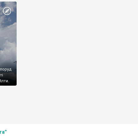
споруд
ті
Ялти.
та”