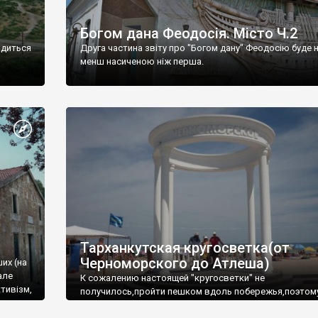
Богом дана Феодосія. Місто Ч.2
одиться
Друга частина звіту про "Богом дану" Феодосію буде 
менш насиченою ніж перша.
Тарханкутская кругосветка(от
Черноморского до Атлеша)
ших (на
але
К сожалению настоящей "кругосветки" не
тивізм,
получилось,пройти пешком вдоль побережья,поэтом
совершали радиальные вылазки из Оленевки.