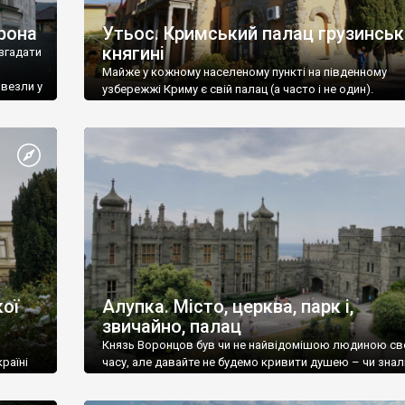
рона
Утьос. Кримський палац грузинськ
княгині
згадати
Майже у кожному населеному пункті на південному
ивезли у
узбережжі Криму є свій палац (а часто і не один).
ої
Алупка. Місто, церква, парк і,
звичайно, палац
Князь Воронцов був чи не найвідомішою людиною св
раїні
часу, але давайте не будемо кривити душею – чи знал
це прізвище до відвідин Алупки? Мабуть все таки ні.