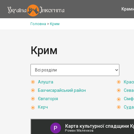
Крам
Головна
>
Крим
Крим
Алушта
Крас
Бахчисарайський район
Сева
Євпаторія
Сімф
Керч
Суда