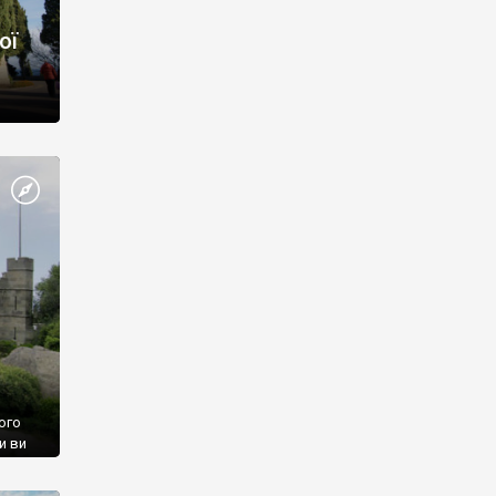
ої
ого
и ви