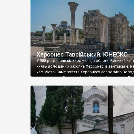
музею «Новгородський музей-заповідник» сотні арт
візантійської доби. Раритети викрадені з фондів об’
культурної спадщини ЮНЕСКО «Херсонеса Таврійсько
Офіційно – на виставку «Золото Візантії», але експер
влада в Україні вважають це лише […]
Херсонес Таврійський. ЮНЕСКО
У 988 році, після кількох місяців облоги, Великий киї
князь Володимир захопив Херсонес, візантійське, на
час, місто. Саме взяття Херсонесу дозволило Воло
диктувати свої умови візантійському імператору Вас
та одружитися з його дочкою Ганною. Цього ж року,
Херсонесі Володимир-язичник, став Василем-
християнином. А потім було Хрещення Русі. На честь
Херсонесу Таврійського названо місто […]