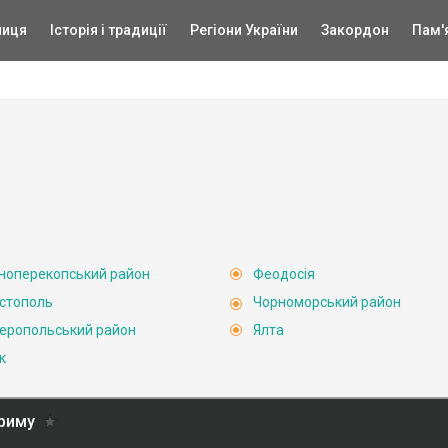
ниця
Історія і традиції
Регіони України
Закордон
Пам'
ноперекопський район
Феодосія
стополь
Чорноморський район
еропольський район
Ялта
к