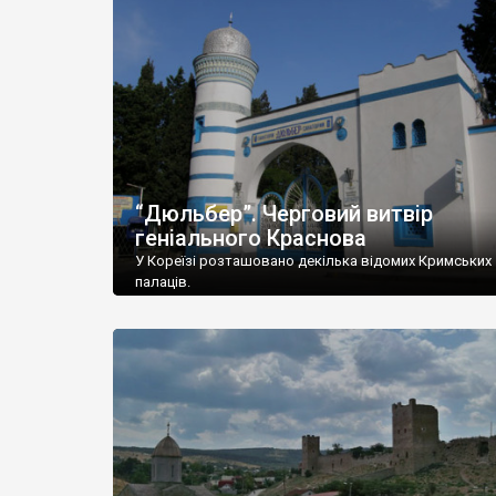
“Дюльбер”. Черговий витвір
геніального Краснова
У Кореїзі розташовано декілька відомих Кримських
палаців.