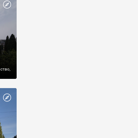
же
нство,