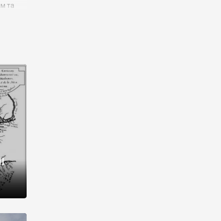
им та
ора і
є
го типу,
ей-
рний
ста:
 райони
від 2
I
і,
рукти,
 котрі