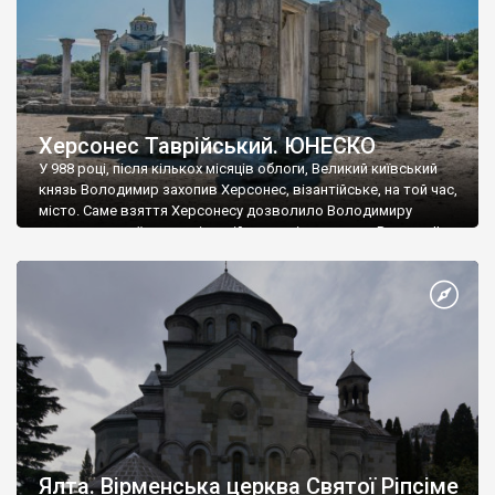
Херсонес Таврійський. ЮНЕСКО
У 988 році, після кількох місяців облоги, Великий київський
князь Володимир захопив Херсонес, візантійське, на той час,
місто. Саме взяття Херсонесу дозволило Володимиру
диктувати свої умови візантійському імператору Василю ІІ, та
одружитися з його дочкою Ганною. Цього ж року, в
Херсонесі Володимир-язичник, став Василем-християнином.
А потім було Хрещення Русі. На честь Херсонесу Таврійського
названо місто […]
Ялта. Вірменська церква Святої Ріпсіме