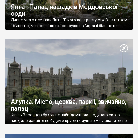
Ялта . Палац нащадків Мордовської
орди
Дивне місто все таки Ялта. Такого контрасту між багатством
і бідністю, між розкішшю і розрухою в Україні більше не
знайдеш.
Алупка. Місто, церква, парк і, звичайно,
палац
Князь Воронцов був чи не найвідомішою людиною свого
часу, але давайте не будемо кривити душею – чи знали ви це
прізвище до відвідин Алупки? Мабуть все таки ні.