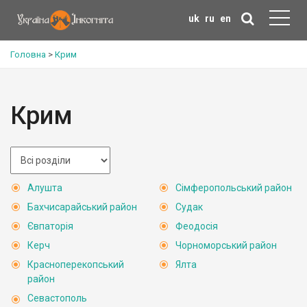
uk
ru
en
Головна
>
Крим
Крим
Алушта
Сімферопольський район
Бахчисарайський район
Судак
Євпаторія
Феодосія
Керч
Чорноморський район
Красноперекопський
Ялта
район
Севастополь