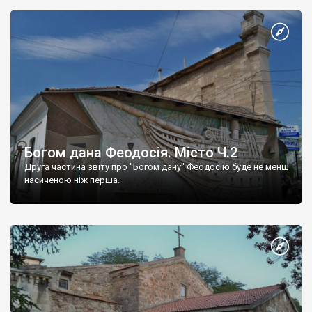
Богом дана Феодосія. Місто Ч.2
Друга частина звіту про "Богом дану" Феодосію буде не менш
насиченою ніж перша.