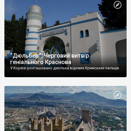
“Дюльбер”. Черговий витвір
геніального Краснова
У Кореїзі розташовано декілька відомих Кримських палаців.