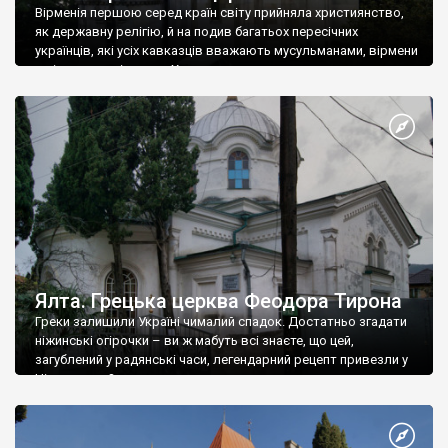
Вірменія першою серед країн світу прийняла християнство,
як державну релігію, й на подив багатьох пересічних
українців, які усіх кавказців вважають мусульманами, вірмени
є відданими вірянами Христа
Ялта. Грецька церква Феодора Тирона
Греки залишили Україні чималий спадок. Достатньо згадати
ніжинські огірочки – ви ж мабуть всі знаєте, що цей,
загублений у радянські часи, легендарний рецепт привезли у
Ніжин греки?