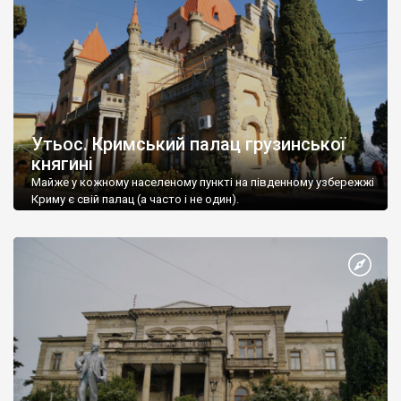
Утьос. Кримський палац грузинської
княгині
Майже у кожному населеному пункті на південному узбережжі
Криму є свій палац (а часто і не один).