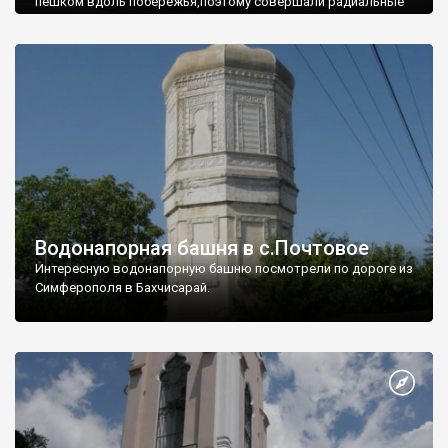
пешком вдоль побережья,поэтому совершали радиальные
вылазки из Оленевки.
Водонапорная башня в с.Почтовое
Интересную водонапорную башню посмотрели по дороге из
Симферополя в Бахчисарай.