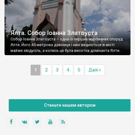
Ялта. Собор Іоанна Златоуста
Собор Іоанна Златоуста – одна із перших мурованих споруд
Ялти. Його 45-метрова дзвіниця і нині видніється в місті
майже звідусіль, а колись це була висотна домінанта Ялти.
1
2
3
4
5
Далі »
Станьте нашим автором