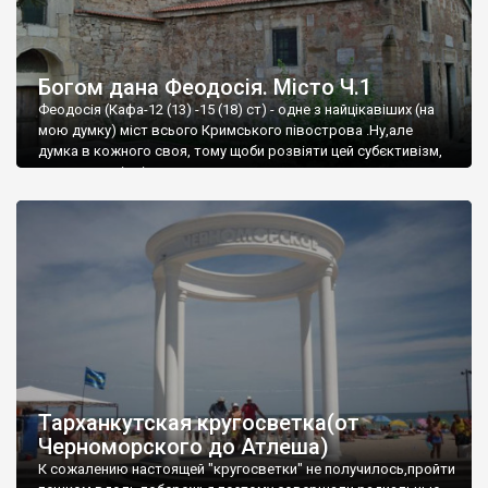
Богом дана Феодосія. Місто Ч.1
Феодосія (Кафа-12 (13) -15 (18) ст) - одне з найцікавіших (на
мою думку) міст всього Кримського півострова .Ну,але
думка в кожного своя, тому щоби розвіяти цей субєктивізм,
запрошую відвідати це
Тарханкутская кругосветка(от
Черноморского до Атлеша)
К сожалению настоящей "кругосветки" не получилось,пройти