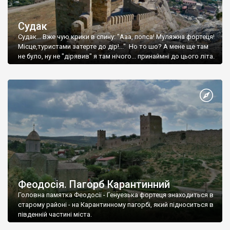
Судак
Судак... Вже чую крики в спину: "Ааа, попса! Муляжна фортеця!
Місце,туристами затерте до дір!..." Но то шо? А мене ще там
не було, ну не "дірявив" я там нічого... принаймні до цього літа.
Феодосія. Пагорб Карантинний
Головна памятка Феодосії - Генуезька фортеця знаходиться в
старому районі - на Карантинному пагорбі, який підноситься в
південній частині міста.