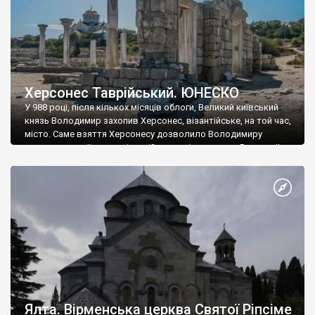
Херсонес Таврійський. ЮНЕСКО
У 988 році, після кількох місяців облоги, Великий київський
князь Володимир захопив Херсонес, візантійське, на той час,
місто. Саме взяття Херсонесу дозволило Володимиру
диктувати свої умови візантійському імператору Василю ІІ, та
одружитися з його дочкою Ганною. Цього ж року, в
Херсонесі Володимир-язичник, став Василем-християнином.
А потім було Хрещення Русі. На честь Херсонесу Таврійського
названо місто […]
Ялта. Вірменська церква Святої Ріпсіме