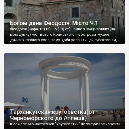
Богом дана Феодосія. Місто Ч.1
Феодосія (Кафа-12 (13) -15 (18) ст) - одне з найцікавіших (на
мою думку) міст всього Кримського півострова .Ну,але
думка в кожного своя, тому щоби розвіяти цей субєктивізм,
запрошую відвідати це
Тарханкутская кругосветка(от
Черноморского до Атлеша)
К сожалению настоящей "кругосветки" не получилось,пройти