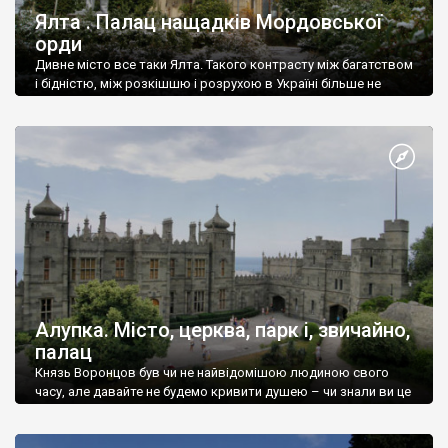
Ялта . Палац нащадків Мордовської
орди
Дивне місто все таки Ялта. Такого контрасту між багатством
і бідністю, між розкішшю і розрухою в Україні більше не
знайдеш.
Алупка. Місто, церква, парк і, звичайно,
палац
Князь Воронцов був чи не найвідомішою людиною свого
часу, але давайте не будемо кривити душею – чи знали ви це
прізвище до відвідин Алупки? Мабуть все таки ні.