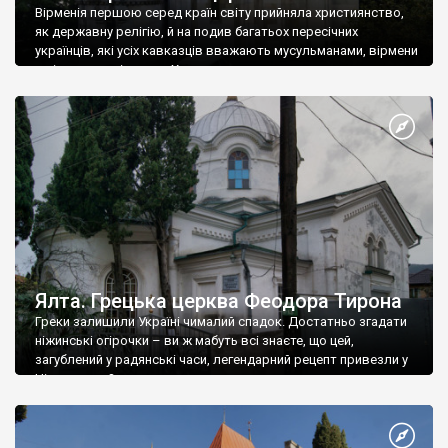
Вірменія першою серед країн світу прийняла християнство,
як державну релігію, й на подив багатьох пересічних
українців, які усіх кавказців вважають мусульманами, вірмени
є відданими вірянами Христа
Ялта. Грецька церква Феодора Тирона
Греки залишили Україні чималий спадок. Достатньо згадати
ніжинські огірочки – ви ж мабуть всі знаєте, що цей,
загублений у радянські часи, легендарний рецепт привезли у
Ніжин греки?