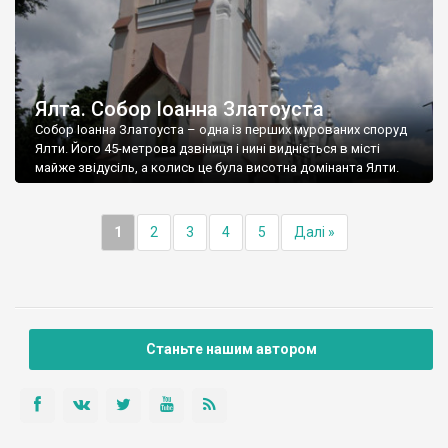
Ялта. Собор Іоанна Златоуста
Собор Іоанна Златоуста – одна із перших мурованих споруд
Ялти. Його 45-метрова дзвіниця і нині видніється в місті
майже звідусіль, а колись це була висотна домінанта Ялти.
1
2
3
4
5
Далі »
Станьте нашим автором