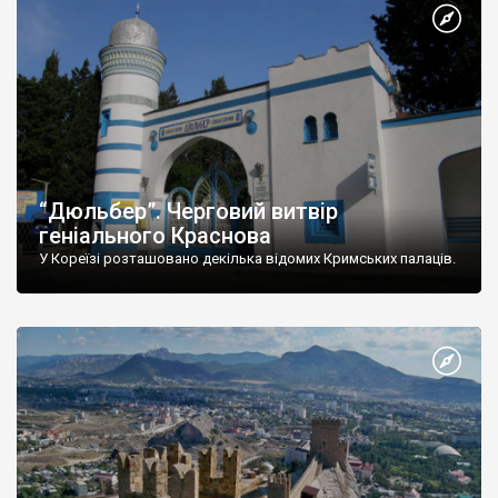
“Дюльбер”. Черговий витвір
геніального Краснова
У Кореїзі розташовано декілька відомих Кримських палаців.