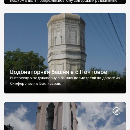
пешком вдоль побережья,поэтому совершали радиальные
вылазки из Оленевки.
Водонапорная башня в с.Почтовое
Интересную водонапорную башню посмотрели по дороге из
Симферополя в Бахчисарай.