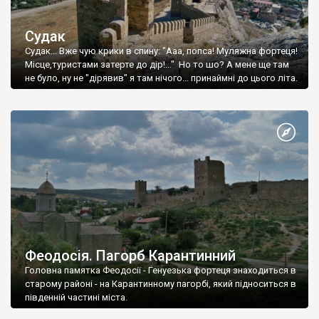
Судак
Судак... Вже чую крики в спину: "Ааа, попса! Муляжна фортеця!
Місце,туристами затерте до дір!..." Но то шо? А мене ще там
не було, ну не "дірявив" я там нічого... принаймні до цього літа.
Феодосія. Пагорб Карантинний
Головна памятка Феодосії - Генуезька фортеця знаходиться в
старому районі - на Карантинному пагорбі, який підноситься в
південній частині міста.