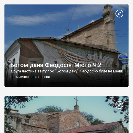
Богом дана Феодосія. Місто Ч.2
Друга частина звіту про "Богом дану" Феодосію буде не менш
насиченою ніж перша.