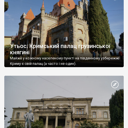
Утьос. Кримський палац грузинської
княгині
Майже у кожному населеному пункті на південному узбережжі
Криму є свій палац (а часто і не один).