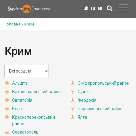
uk
ru
en
Головна
>
Крим
Крим
Алушта
Сімферопольський район
Бахчисарайський район
Судак
Євпаторія
Феодосія
Керч
Чорноморський район
Красноперекопський
Ялта
район
Севастополь