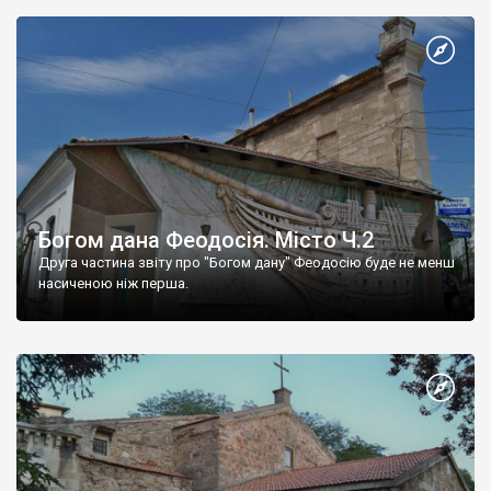
Богом дана Феодосія. Місто Ч.2
Друга частина звіту про "Богом дану" Феодосію буде не менш
насиченою ніж перша.