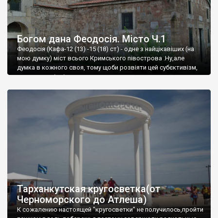
Богом дана Феодосія. Місто Ч.1
Феодосія (Кафа-12 (13) -15 (18) ст) - одне з найцікавіших (на
мою думку) міст всього Кримського півострова .Ну,але
думка в кожного своя, тому щоби розвіяти цей субєктивізм,
запрошую відвідати це
Тарханкутская кругосветка(от
Черноморского до Атлеша)
К сожалению настоящей "кругосветки" не получилось,пройти