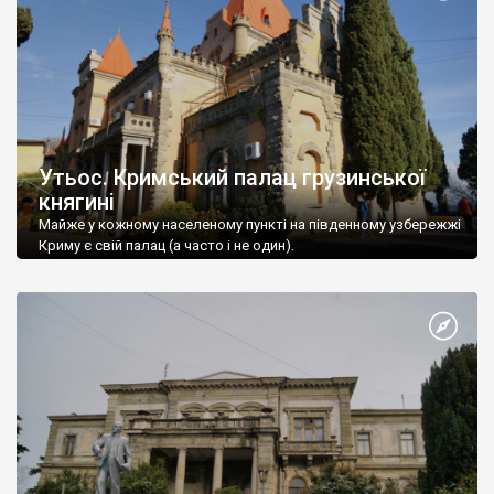
Утьос. Кримський палац грузинської
княгині
Майже у кожному населеному пункті на південному узбережжі
Криму є свій палац (а часто і не один).