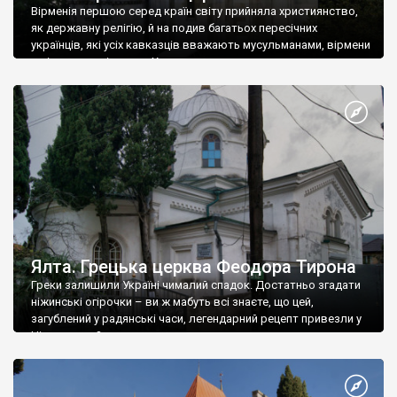
Вірменія першою серед країн світу прийняла християнство,
як державну релігію, й на подив багатьох пересічних
українців, які усіх кавказців вважають мусульманами, вірмени
є відданими вірянами Христа
Ялта. Грецька церква Феодора Тирона
Греки залишили Україні чималий спадок. Достатньо згадати
ніжинські огірочки – ви ж мабуть всі знаєте, що цей,
загублений у радянські часи, легендарний рецепт привезли у
Ніжин греки?