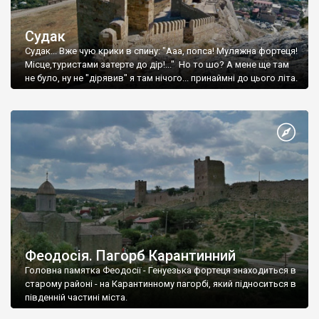
Судак
Судак... Вже чую крики в спину: "Ааа, попса! Муляжна фортеця!
Місце,туристами затерте до дір!..." Но то шо? А мене ще там
не було, ну не "дірявив" я там нічого... принаймні до цього літа.
Феодосія. Пагорб Карантинний
Головна памятка Феодосії - Генуезька фортеця знаходиться в
старому районі - на Карантинному пагорбі, який підноситься в
південній частині міста.