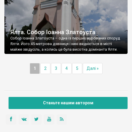
Ялта. Собор Іоанна Златоуста
Собор Іоанна Златоуста – одна із перших мурованих споруд
Ялти. Його 45-метрова дзвіниця і нині видніється в місті
майже звідусіль, а колись це була висотна домінанта Ялти.
1
2
3
4
5
Далі »
Станьте нашим автором