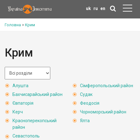
uk
ru
en
Головна
>
Крим
Крим
Алушта
Сімферопольський район
Бахчисарайський район
Судак
Євпаторія
Феодосія
Керч
Чорноморський район
Красноперекопський
Ялта
район
Севастополь