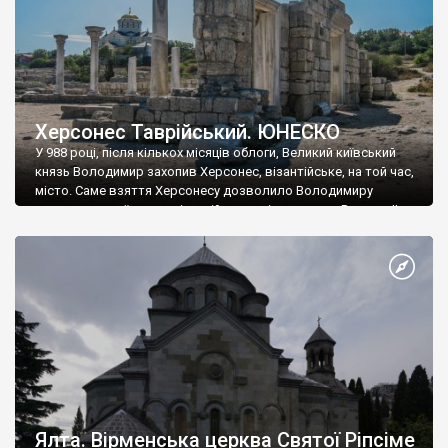
Херсонес Таврійський. ЮНЕСКО
У 988 році, після кількох місяців облоги, Великий київський
князь Володимир захопив Херсонес, візантійське, на той час,
місто. Саме взяття Херсонесу дозволило Володимиру
диктувати свої умови візантійському імператору Василю ІІ, та
одружитися з його дочкою Ганною. Цього ж року, в
Херсонесі Володимир-язичник, став Василем-християнином.
А потім було Хрещення Русі. На честь Херсонесу Таврійського
названо місто […]
Ялта. Вірменська церква Святої Ріпсіме