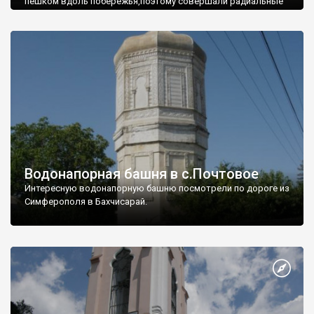
пешком вдоль побережья,поэтому совершали радиальные
вылазки из Оленевки.
Водонапорная башня в с.Почтовое
Интересную водонапорную башню посмотрели по дороге из
Симферополя в Бахчисарай.