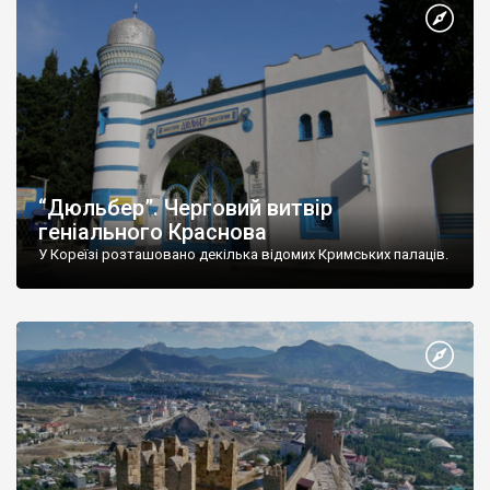
“Дюльбер”. Черговий витвір
геніального Краснова
У Кореїзі розташовано декілька відомих Кримських палаців.