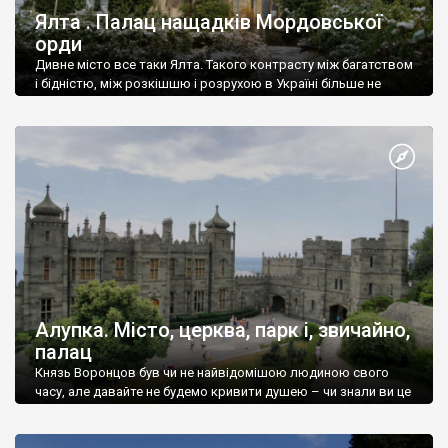
Ялта . Палац нащадків Мордовської
орди
Дивне місто все таки Ялта. Такого контрасту між багатством
і бідністю, між розкішшю і розрухою в Україні більше не
знайдеш.
Алупка. Місто, церква, парк і, звичайно,
палац
Князь Воронцов був чи не найвідомішою людиною свого
часу, але давайте не будемо кривити душею – чи знали ви це
прізвище до відвідин Алупки? Мабуть все таки ні.