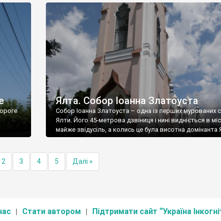
е
Ялта. Собор Іоанна Златоуста
ороге
Собор Іоанна Златоуста – одна із перших мурованих 
Ялти. Його 45-метрова дзвіниця і нині видніється в міс
майже звідусіль, а колись це була висотна домінанта 
2
3
4
5
Далі »
нас
Стати автором
Підтримати сайт “Україна Інкогні