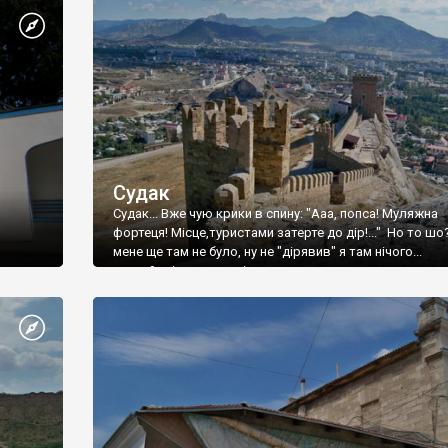
Судак
Судак... Вже чую крики в спину: "Ааа, попса! Муляжна
фортеця! Місце,туристами затерте до дір!..." Но то шо
мене ще там не було, ну не "дірявив" я там нічого...
принаймні до цього літа.