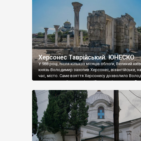
музею «Новгородський музей-заповідник» сотні арт
візантійської доби. Раритети викрадені з фондів об’
культурної спадщини ЮНЕСКО «Херсонеса Таврійсько
Офіційно – на виставку «Золото Візантії», але експер
влада в Україні вважають це лише […]
Херсонес Таврійський. ЮНЕСКО
У 988 році, після кількох місяців облоги, Великий киї
князь Володимир захопив Херсонес, візантійське, на
час, місто. Саме взяття Херсонесу дозволило Воло
диктувати свої умови візантійському імператору Вас
та одружитися з його дочкою Ганною. Цього ж року,
Херсонесі Володимир-язичник, став Василем-
християнином. А потім було Хрещення Русі. На честь
Херсонесу Таврійського названо місто […]