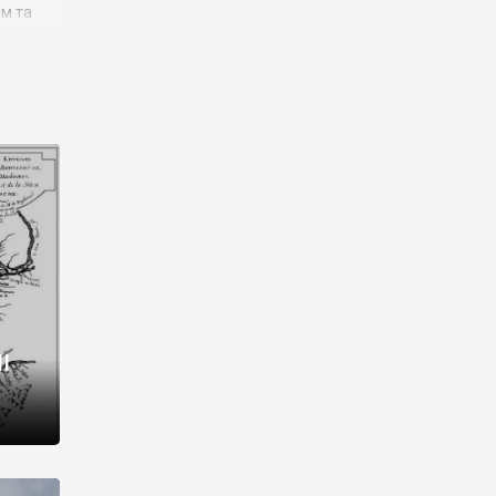
им та
ора і
є
го типу,
ей-
рний
ста:
 райони
від 2
I
і,
рукти,
 котрі