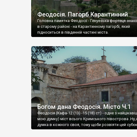
Феодосія. Пагорб Карантинний
Головна памятка Феодосії - Генуезька фортеця знах
в старому районі - на Карантинному пагорбі, який
підноситься в південній частині міста.
Богом дана Феодосія. Місто Ч.1
Феодосія (Кафа-12 (13) -15 (18) ст) - одне з найцікаві
мою думку) міст всього Кримського півострова .Ну,
думка в кожного своя, тому щоби розвіяти цей субєк
запрошую відвідати це