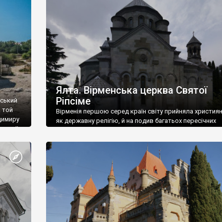
ефактів
називаються «повстяками» (postaki)…” “Вино. Крим
єкту
виробляє відмінне вино і його вдосталь: воно все ду
го».
легке біле і дуже […]
ти та
Ялта. Вірменська церква Святої
Ріпсіме
вський
 той
Вірменія першою серед країн світу прийняла христия
димиру
як державну релігію, й на подив багатьох пересічних
илю ІІ,
українців, які усіх кавказців вважають мусульманами,
 в
вірмени є відданими вірянами Христа