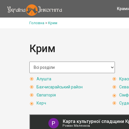
Крам
Головна
>
Крим
Крим
Алушта
Крас
Бахчисарайський район
Сева
Євпаторія
Сімф
Керч
Суда