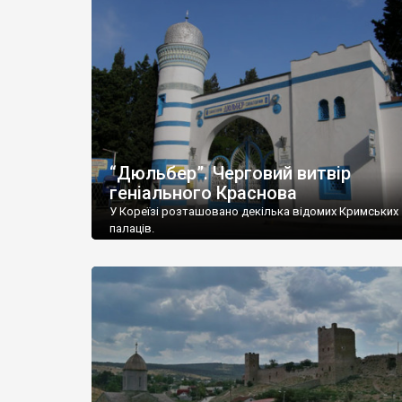
“Дюльбер”. Черговий витвір
геніального Краснова
У Кореїзі розташовано декілька відомих Кримських
палаців.