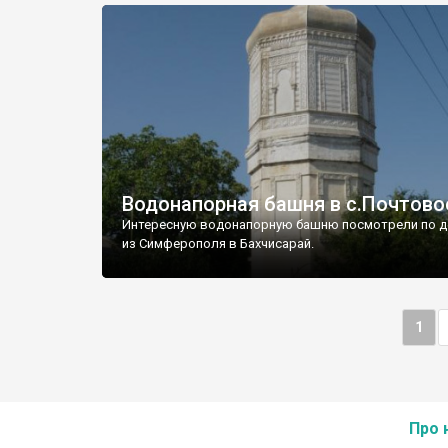
Водонапорная башня в с.Почтово
Интересную водонапорную башню посмотрели по д
из Симферополя в Бахчисарай.
1
Про 