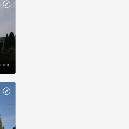
же
нство,