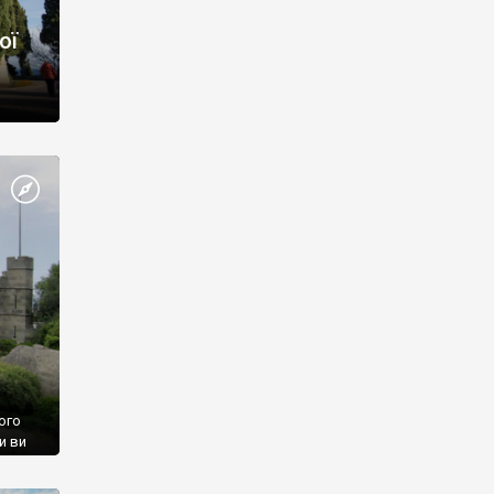
ої
ого
и ви