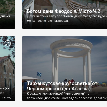
Богом дана Феодосія. Місто Ч.2
одиться
Друга частина звіту про "Богом дану" Феодосію буде 
менш насиченою ніж перша.
Тарханкутская кругосветка(от
Черноморского до Атлеша)
ших (на
але
К сожалению настоящей "кругосветки" не
тивізм,
получилось,пройти пешком вдоль побережья,поэтом
совершали радиальные вылазки из Оленевки.