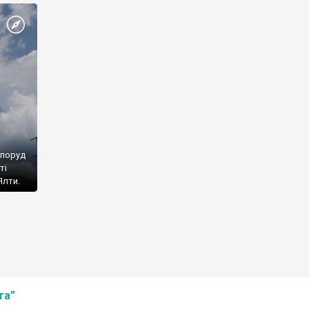
споруд
ті
Ялти.
та”