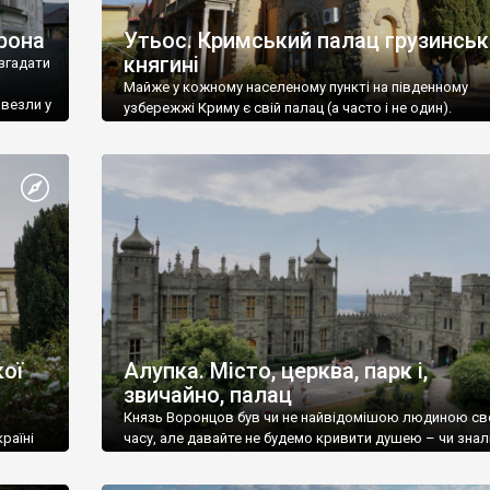
рона
Утьос. Кримський палац грузинськ
княгині
згадати
Майже у кожному населеному пункті на південному
ивезли у
узбережжі Криму є свій палац (а часто і не один).
ої
Алупка. Місто, церква, парк і,
звичайно, палац
Князь Воронцов був чи не найвідомішою людиною св
раїні
часу, але давайте не будемо кривити душею – чи знал
це прізвище до відвідин Алупки? Мабуть все таки ні.