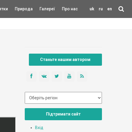
ятки
Природа
Галереї
Про нас
uk
ru
en
Станьте нашим автором
Підтримати сайт
Вхід