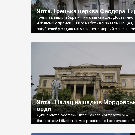
Ялта. Грецька церква Феодора Ти
Греки залишили Україні чималий спадок. Достатньо 
ніжинські огірочки – ви ж мабуть всі знаєте, що цей,
загублений у радянські часи, легендарний рецепт пр
Ніжин греки?
Ялта . Палац нащадків Мордовськ
орди
Дивне місто все таки Ялта. Такого контрасту між
багатством і бідністю, між розкішшю і розрухою в Ук
більше не знайдеш.