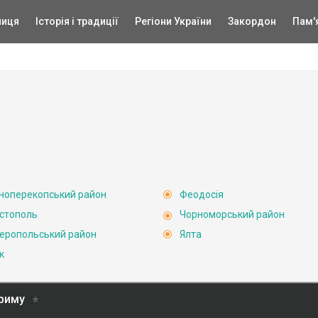
ниця
Історія і традиції
Регіони України
Закордон
Пам'
ноперекопський район
Феодосія
стополь
Чорноморський район
еропольський район
Ялта
к