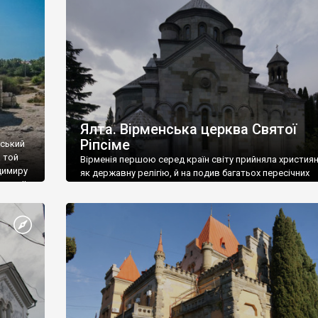
ефактів
називаються «повстяками» (postaki)…” “Вино. Крим
єкту
виробляє відмінне вино і його вдосталь: воно все ду
го».
легке біле і дуже […]
ти та
Ялта. Вірменська церква Святої
Ріпсіме
вський
 той
Вірменія першою серед країн світу прийняла христия
димиру
як державну релігію, й на подив багатьох пересічних
илю ІІ,
українців, які усіх кавказців вважають мусульманами,
 в
вірмени є відданими вірянами Христа