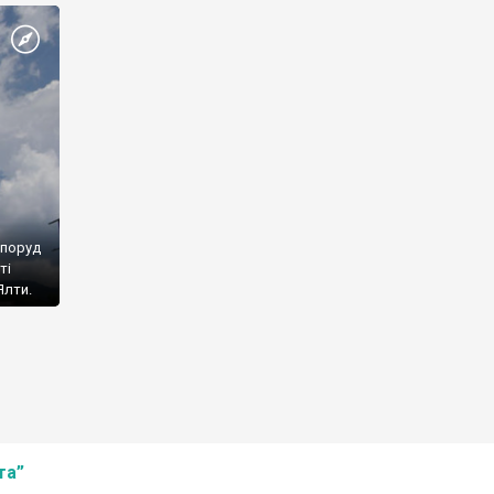
споруд
ті
Ялти.
та”