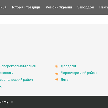
ниця
Історія і традиції
Регіони України
Закордон
Пам'
ноперекопський район
Феодосія
стополь
Чорноморський район
еропольський район
Ялта
к