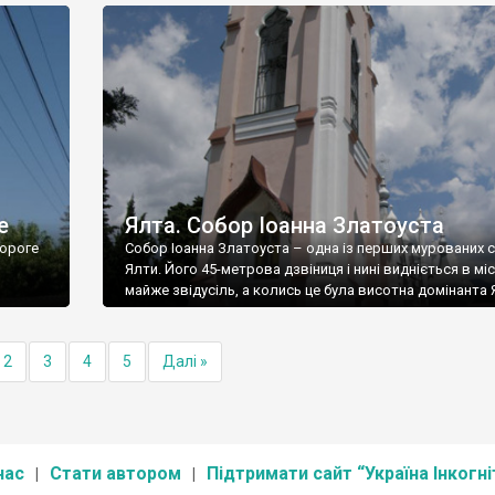
е
Ялта. Собор Іоанна Златоуста
ороге
Собор Іоанна Златоуста – одна із перших мурованих 
Ялти. Його 45-метрова дзвіниця і нині видніється в міс
майже звідусіль, а колись це була висотна домінанта 
2
3
4
5
Далі »
нас
Стати автором
Підтримати сайт “Україна Інкогні