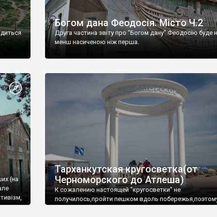
Богом дана Феодосія. Місто Ч.2
одиться
Друга частина звіту про "Богом дану" Феодосію буде 
менш насиченою ніж перша.
Тарханкутская кругосветка(от
Черноморского до Атлеша)
ших (на
але
К сожалению настоящей "кругосветки" не
тивізм,
получилось,пройти пешком вдоль побережья,поэтом
совершали радиальные вылазки из Оленевки.