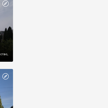
же
нство,