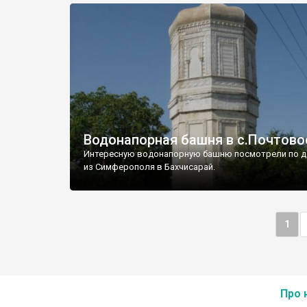
Водонапорная башня в с.Почтово
Интересную водонапорную башню посмотрели по д
из Симферополя в Бахчисарай.
1
Про 