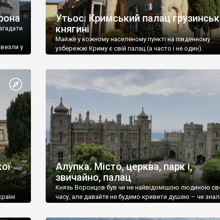
рона
Утьос. Кримський палац грузинськ
княгині
згадати
Майже у кожному населеному пункті на південному
ивезли у
узбережжі Криму є свій палац (а часто і не один).
ої
Алупка. Місто, церква, парк і,
звичайно, палац
Князь Воронцов був чи не найвідомішою людиною св
раїні
часу, але давайте не будемо кривити душею – чи знал
це прізвище до відвідин Алупки? Мабуть все таки ні.