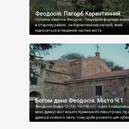
Феодосія. Пагорб Карантинний
Головна памятка Феодосії - Генуезька фортеця знах
в старому районі - на Карантинному пагорбі, який
підноситься в південній частині міста.
Богом дана Феодосія. Місто Ч.1
Феодосія (Кафа-12 (13) -15 (18) ст) - одне з найцікаві
мою думку) міст всього Кримського півострова .Ну,
думка в кожного своя, тому щоби розвіяти цей субєк
запрошую відвідати це