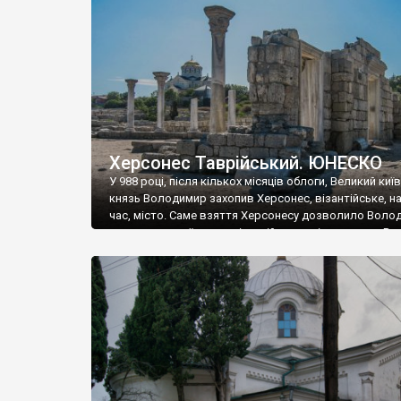
музею «Новгородський музей-заповідник» сотні арт
візантійської доби. Раритети викрадені з фондів об’
культурної спадщини ЮНЕСКО «Херсонеса Таврійсько
Офіційно – на виставку «Золото Візантії», але експер
влада в Україні вважають це лише […]
Херсонес Таврійський. ЮНЕСКО
У 988 році, після кількох місяців облоги, Великий киї
князь Володимир захопив Херсонес, візантійське, на
час, місто. Саме взяття Херсонесу дозволило Воло
диктувати свої умови візантійському імператору Вас
та одружитися з його дочкою Ганною. Цього ж року,
Херсонесі Володимир-язичник, став Василем-
християнином. А потім було Хрещення Русі. На честь
Херсонесу Таврійського названо місто […]