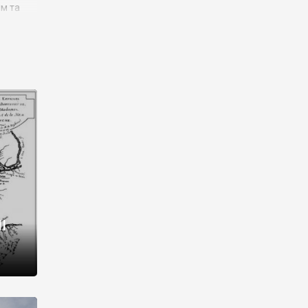
им та
ора і
є
го типу,
ей-
рний
ста:
 райони
від 2
I
і,
рукти,
 котрі