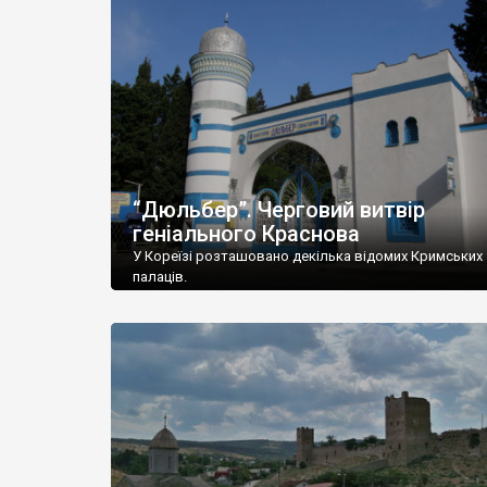
“Дюльбер”. Черговий витвір
геніального Краснова
У Кореїзі розташовано декілька відомих Кримських
палаців.