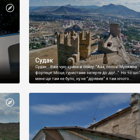
Судак
Судак... Вже чую крики в спину: "Ааа, попса! Муляжна
фортеця! Місце,туристами затерте до дір!..." Но то шо
мене ще там не було, ну не "дірявив" я там нічого...
принаймні до цього літа.