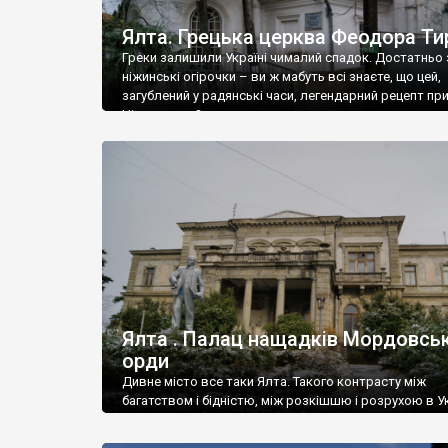
Ялта. Грецька церква Феодора Ти
Греки залишили Україні чималий спадок. Достатньо 
ніжинські огірочки – ви ж мабуть всі знаєте, що цей,
загублений у радянські часи, легендарний рецепт пр
Ніжин греки?
Ялта . Палац нащадків Мордовськ
орди
Дивне місто все таки Ялта. Такого контрасту між
багатством і бідністю, між розкішшю і розрухою в Ук
більше не знайдеш.