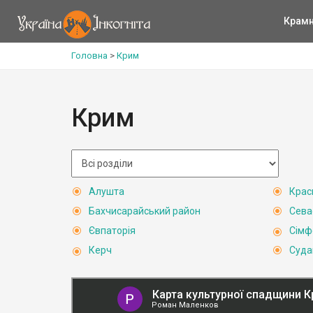
Крам
Головна
>
Крим
Крим
Алушта
Крас
Бахчисарайський район
Сева
Євпаторія
Сімф
Керч
Суда