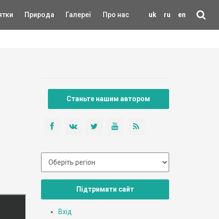
ятки
Природа
Галереї
Про нас
uk
ru
en
Станьте нашим автором
Підтримати сайт
Вхід