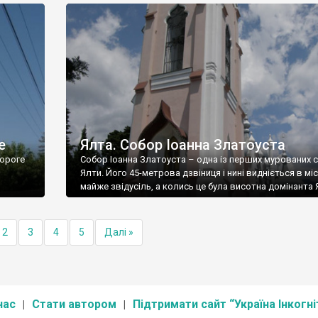
е
Ялта. Собор Іоанна Златоуста
ороге
Собор Іоанна Златоуста – одна із перших мурованих 
Ялти. Його 45-метрова дзвіниця і нині видніється в міс
майже звідусіль, а колись це була висотна домінанта 
2
3
4
5
Далі »
нас
Стати автором
Підтримати сайт “Україна Інкогні