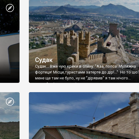
Судак
Судак... Вже чую крики в спину: "Ааа, попса! Муляжна
фортеця! Місце,туристами затерте до дір!..." Но то шо
мене ще там не було, ну не "дірявив" я там нічого...
принаймні до цього літа.