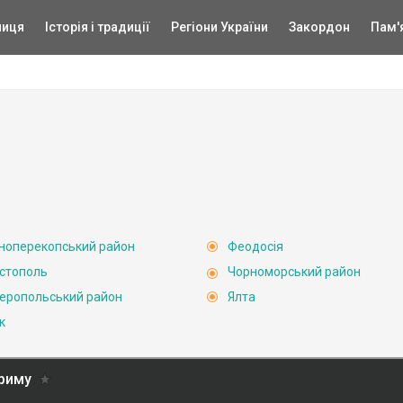
ниця
Історія і традиції
Регіони України
Закордон
Пам'
ноперекопський район
Феодосія
стополь
Чорноморський район
еропольський район
Ялта
к