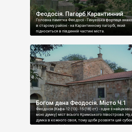
Феодосія. Пагорб Карантинний
Головна памятка Феодосії - Генуезька фортеця знах
в старому районі - на Карантинному пагорбі, який
підноситься в південній частині міста.
Богом дана Феодосія. Місто Ч.1
Феодосія (Кафа-12 (13) -15 (18) ст) - одне з найцікаві
мою думку) міст всього Кримського півострова .Ну,
думка в кожного своя, тому щоби розвіяти цей субєк
запрошую відвідати це