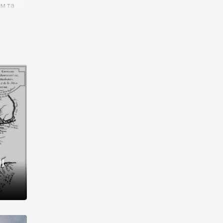
им та
ора і
є
го типу,
ей-
рний
ста:
 райони
від 2
I
і,
рукти,
 котрі