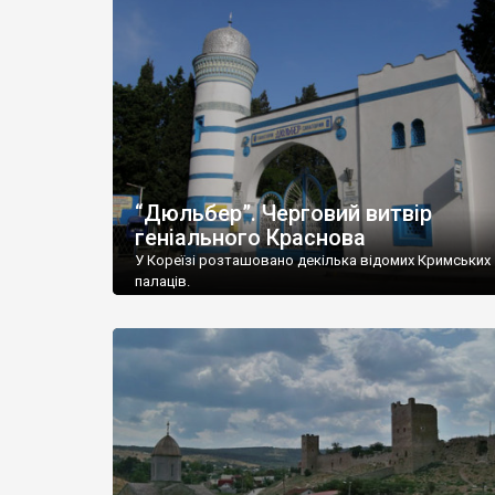
“Дюльбер”. Черговий витвір
геніального Краснова
У Кореїзі розташовано декілька відомих Кримських
палаців.