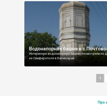
Водонапорная башня в с.Почтово
Интересную водонапорную башню посмотрели по д
из Симферополя в Бахчисарай.
1
Про 