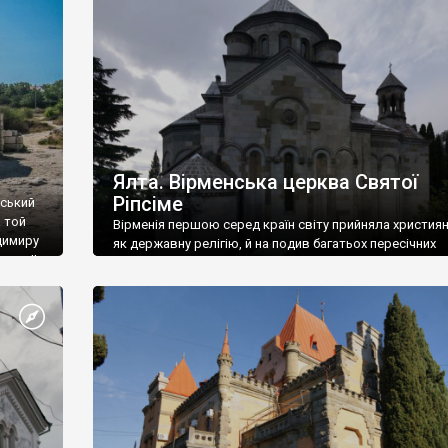
ефактів
називаються «повстяками» (postaki)…” “Вино. Крим
єкту
виробляє відмінне вино і його вдосталь: воно все ду
го».
легке біле і дуже […]
ти та
Ялта. Вірменська церква Святої
Ріпсіме
вський
 той
Вірменія першою серед країн світу прийняла христия
димиру
як державну релігію, й на подив багатьох пересічних
илю ІІ,
українців, які усіх кавказців вважають мусульманами,
 в
вірмени є відданими вірянами Христа