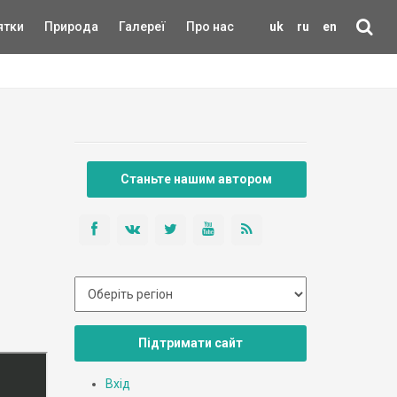
ятки
Природа
Галереї
Про нас
uk
ru
en
Станьте нашим автором
Підтримати сайт
Вхід