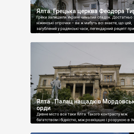
Ялта. Грецька церква Феодора Ти
Греки залишили Україні чималий спадок. Достатньо 
ніжинські огірочки – ви ж мабуть всі знаєте, що цей,
загублений у радянські часи, легендарний рецепт пр
Ніжин греки?
Ялта . Палац нащадків Мордовськ
орди
Дивне місто все таки Ялта. Такого контрасту між
багатством і бідністю, між розкішшю і розрухою в Ук
більше не знайдеш.