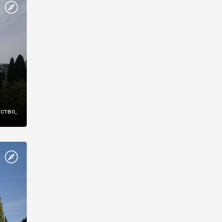
же
нство,