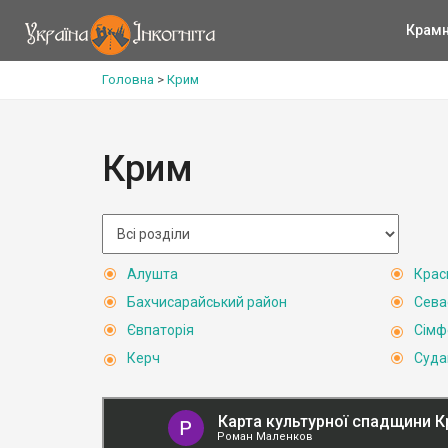
Крам
Головна
>
Крим
Крим
Алушта
Крас
Бахчисарайський район
Сева
Євпаторія
Сімф
Керч
Суда