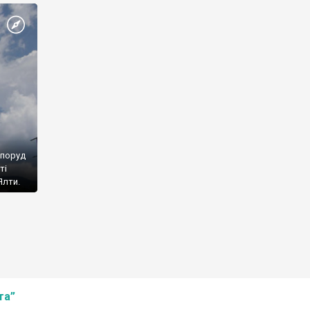
споруд
ті
Ялти.
та”