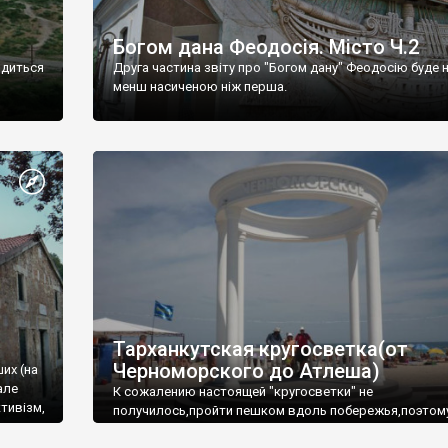
Богом дана Феодосія. Місто Ч.2
одиться
Друга частина звіту про "Богом дану" Феодосію буде 
менш насиченою ніж перша.
Тарханкутская кругосветка(от
Черноморского до Атлеша)
ших (на
але
К сожалению настоящей "кругосветки" не
тивізм,
получилось,пройти пешком вдоль побережья,поэтом
совершали радиальные вылазки из Оленевки.