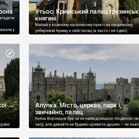
рона
Утьос. Кримський палац грузинськ
княгині
згадати
Майже у кожному населеному пункті на південному
ивезли у
узбережжі Криму є свій палац (а часто і не один).
ої
Алупка. Місто, церква, парк і,
звичайно, палац
Князь Воронцов був чи не найвідомішою людиною св
раїні
часу, але давайте не будемо кривити душею – чи знал
це прізвище до відвідин Алупки? Мабуть все таки ні.