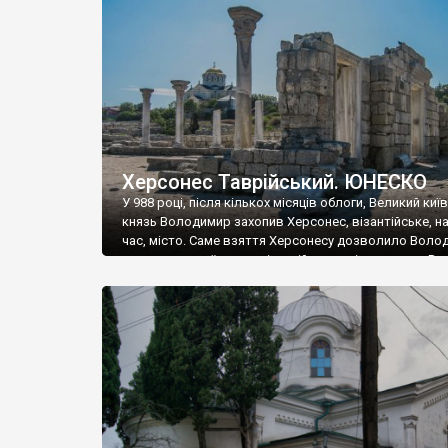
музею «Новгородський музей-заповідник» сотні арт
візантійської доби. Раритети викрадені з фондів об’
культурної спадщини ЮНЕСКО «Херсонеса Таврійсько
Офіційно – на виставку «Золото Візантії», але експер
влада в Україні вважають це лише […]
Херсонес Таврійський. ЮНЕСКО
У 988 році, після кількох місяців облоги, Великий киї
князь Володимир захопив Херсонес, візантійське, на
час, місто. Саме взяття Херсонесу дозволило Воло
диктувати свої умови візантійському імператору Вас
та одружитися з його дочкою Ганною. Цього ж року,
Херсонесі Володимир-язичник, став Василем-
християнином. А потім було Хрещення Русі. На честь
Херсонесу Таврійського названо місто […]