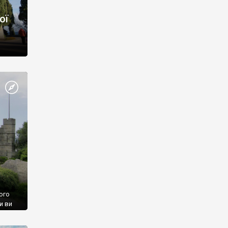
ої
ого
и ви