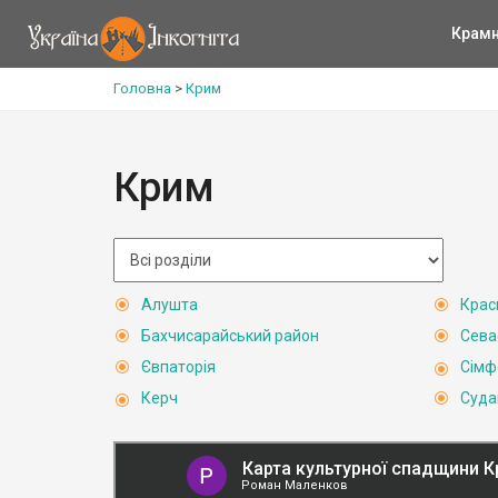
Крам
Головна
>
Крим
Крим
Алушта
Крас
Бахчисарайський район
Сева
Євпаторія
Сімф
Керч
Суда