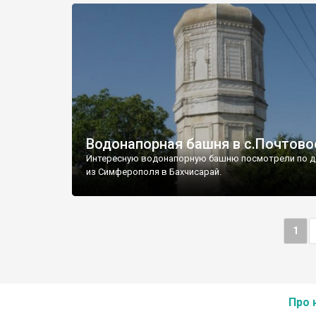
Водонапорная башня в с.Почтово
Интересную водонапорную башню посмотрели по д
из Симферополя в Бахчисарай.
1
Про 