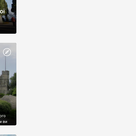
ої
ого
и ви