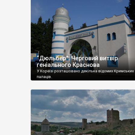
“Дюльбер”. Черговий витвір
геніального Краснова
У Кореїзі розташовано декілька відомих Кримських
палаців.