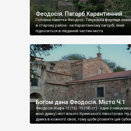
Феодосія. Пагорб Карантинний
Головна памятка Феодосії - Генуезька фортеця знах
в старому районі - на Карантинному пагорбі, який
підноситься в південній частині міста.
Богом дана Феодосія. Місто Ч.1
Феодосія (Кафа-12 (13) -15 (18) ст) - одне з найцікаві
мою думку) міст всього Кримського півострова .Ну,
думка в кожного своя, тому щоби розвіяти цей субєк
запрошую відвідати це