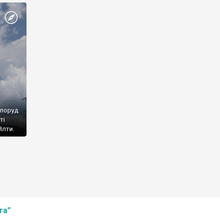
споруд
ті
Ялти.
та”