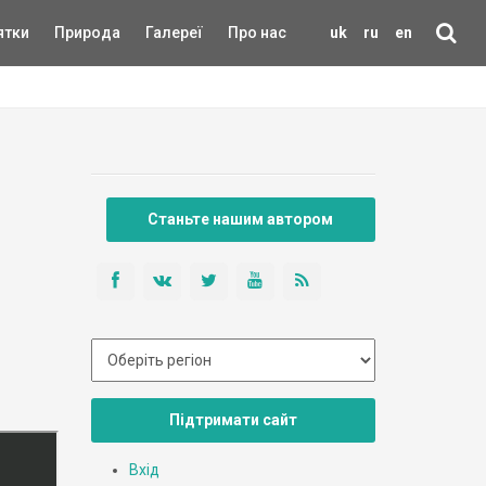
ятки
Природа
Галереї
Про нас
uk
ru
en
Станьте нашим автором
Підтримати сайт
Вхід