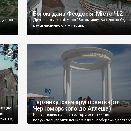
Богом дана Феодосія. Місто Ч.2
одиться
Друга частина звіту про "Богом дану" Феодосію буде 
менш насиченою ніж перша.
Тарханкутская кругосветка(от
Черноморского до Атлеша)
ших (на
але
К сожалению настоящей "кругосветки" не
тивізм,
получилось,пройти пешком вдоль побережья,поэтом
совершали радиальные вылазки из Оленевки.