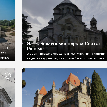
ефактів
називаються «повстяками» (postaki)…” “Вино. Крим
єкту
виробляє відмінне вино і його вдосталь: воно все ду
го».
легке біле і дуже […]
ти та
Ялта. Вірменська церква Святої
Ріпсіме
вський
 той
Вірменія першою серед країн світу прийняла христия
димиру
як державну релігію, й на подив багатьох пересічних
илю ІІ,
українців, які усіх кавказців вважають мусульманами,
 в
вірмени є відданими вірянами Христа