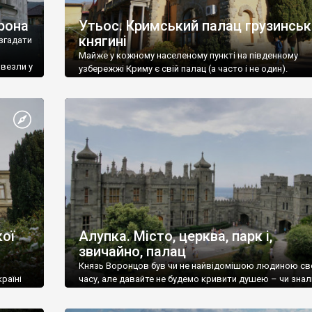
рона
Утьос. Кримський палац грузинськ
княгині
згадати
Майже у кожному населеному пункті на південному
ивезли у
узбережжі Криму є свій палац (а часто і не один).
ої
Алупка. Місто, церква, парк і,
звичайно, палац
Князь Воронцов був чи не найвідомішою людиною св
раїні
часу, але давайте не будемо кривити душею – чи знал
це прізвище до відвідин Алупки? Мабуть все таки ні.