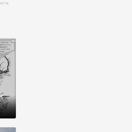
им та
ора і
є
го типу,
ей-
рний
ста:
 райони
від 2
I
і,
рукти,
 котрі