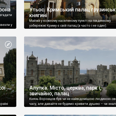
рона
Утьос. Кримський палац грузинськ
княгині
згадати
Майже у кожному населеному пункті на південному
ивезли у
узбережжі Криму є свій палац (а часто і не один).
ої
Алупка. Місто, церква, парк і,
звичайно, палац
Князь Воронцов був чи не найвідомішою людиною св
раїні
часу, але давайте не будемо кривити душею – чи знал
це прізвище до відвідин Алупки? Мабуть все таки ні.