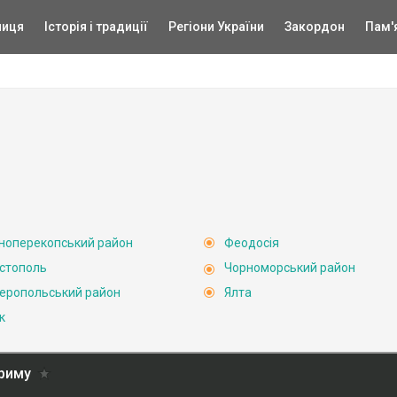
ниця
Історія і традиції
Регіони України
Закордон
Пам'
ноперекопський район
Феодосія
стополь
Чорноморський район
еропольський район
Ялта
к