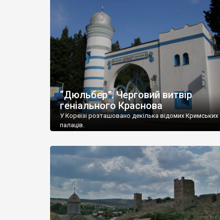
“Дюльбер”. Черговий витвір
геніального Краснова
У Кореїзі розташовано декілька відомих Кримських
палаців.