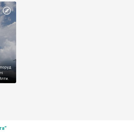
споруд
ті
Ялти.
та”