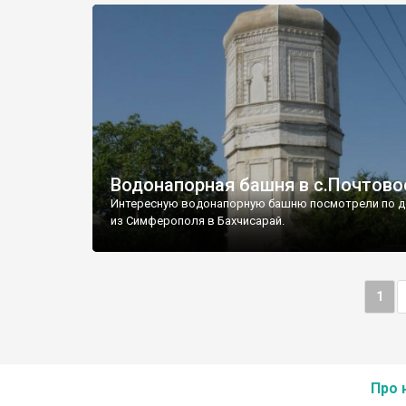
Водонапорная башня в с.Почтово
Интересную водонапорную башню посмотрели по д
из Симферополя в Бахчисарай.
1
Про 