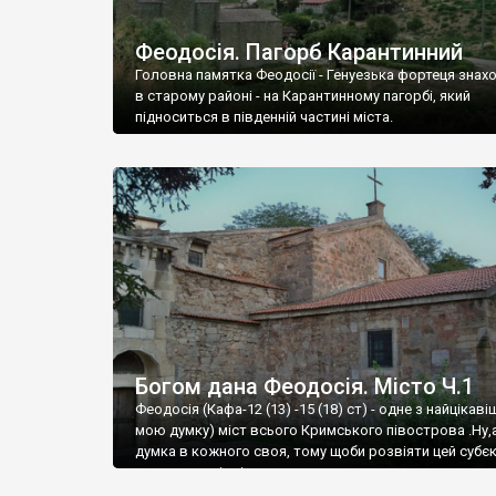
Феодосія. Пагорб Карантинний
Головна памятка Феодосії - Генуезька фортеця знах
в старому районі - на Карантинному пагорбі, який
підноситься в південній частині міста.
Богом дана Феодосія. Місто Ч.1
Феодосія (Кафа-12 (13) -15 (18) ст) - одне з найцікаві
мою думку) міст всього Кримського півострова .Ну,
думка в кожного своя, тому щоби розвіяти цей субєк
запрошую відвідати це