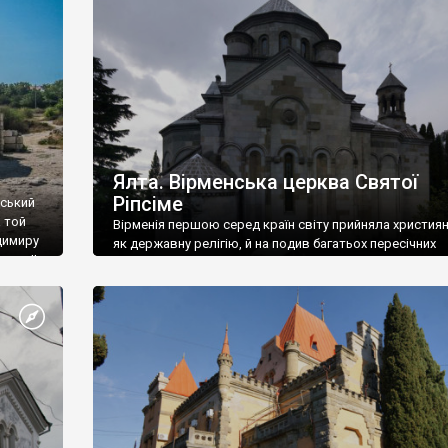
ефактів
називаються «повстяками» (postaki)…” “Вино. Крим
єкту
виробляє відмінне вино і його вдосталь: воно все ду
го».
легке біле і дуже […]
ти та
Ялта. Вірменська церква Святої
Ріпсіме
вський
 той
Вірменія першою серед країн світу прийняла христия
димиру
як державну релігію, й на подив багатьох пересічних
илю ІІ,
українців, які усіх кавказців вважають мусульманами,
 в
вірмени є відданими вірянами Христа