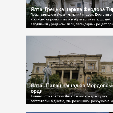
Ялта. Грецька церква Феодора Ти
Греки залишили Україні чималий спадок. Достатньо 
ніжинські огірочки – ви ж мабуть всі знаєте, що цей,
загублений у радянські часи, легендарний рецепт пр
Ніжин греки?
Ялта . Палац нащадків Мордовськ
орди
Дивне місто все таки Ялта. Такого контрасту між
багатством і бідністю, між розкішшю і розрухою в Ук
більше не знайдеш.