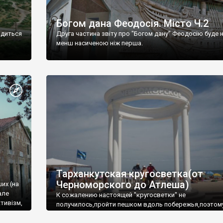
Богом дана Феодосія. Місто Ч.2
одиться
Друга частина звіту про "Богом дану" Феодосію буде 
менш насиченою ніж перша.
Тарханкутская кругосветка(от
Черноморского до Атлеша)
ших (на
але
К сожалению настоящей "кругосветки" не
тивізм,
получилось,пройти пешком вдоль побережья,поэтом
совершали радиальные вылазки из Оленевки.