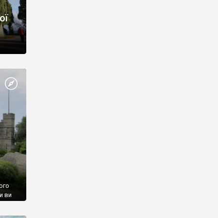
ої
ого
и ви