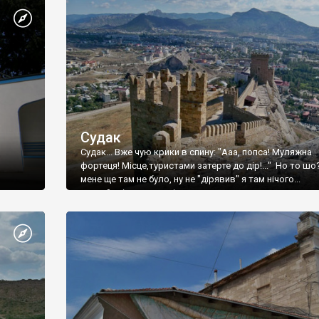
Судак
Судак... Вже чую крики в спину: "Ааа, попса! Муляжна
фортеця! Місце,туристами затерте до дір!..." Но то шо
мене ще там не було, ну не "дірявив" я там нічого...
принаймні до цього літа.