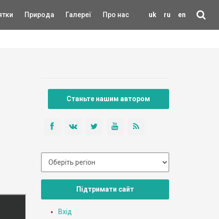
ятки
Природа
Галереї
Про нас
uk
ru
en
Станьте нашим автором
Підтримати сайт
Вхід