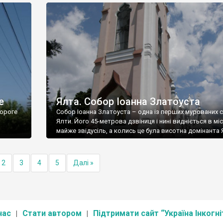
е
Ялта. Собор Іоанна Златоуста
ороге
Собор Іоанна Златоуста – одна із перших мурованих 
Ялти. Його 45-метрова дзвіниця і нині видніється в міс
майже звідусіль, а колись це була висотна домінанта 
2
3
4
5
Далі »
нас
Стати автором
Підтримати сайт “Україна Інкогні