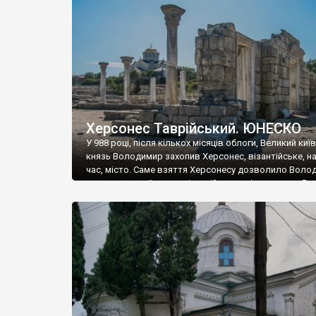
музею «Новгородський музей-заповідник» сотні арт
візантійської доби. Раритети викрадені з фондів об’
культурної спадщини ЮНЕСКО «Херсонеса Таврійсько
Офіційно – на виставку «Золото Візантії», але експер
влада в Україні вважають це лише […]
Херсонес Таврійський. ЮНЕСКО
У 988 році, після кількох місяців облоги, Великий киї
князь Володимир захопив Херсонес, візантійське, на
час, місто. Саме взяття Херсонесу дозволило Воло
диктувати свої умови візантійському імператору Вас
та одружитися з його дочкою Ганною. Цього ж року,
Херсонесі Володимир-язичник, став Василем-
християнином. А потім було Хрещення Русі. На честь
Херсонесу Таврійського названо місто […]