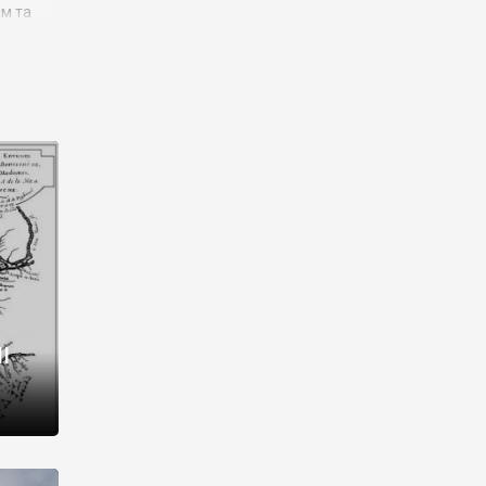
им та
ора і
є
го типу,
ей-
рний
ста:
 райони
від 2
I
і,
рукти,
 котрі