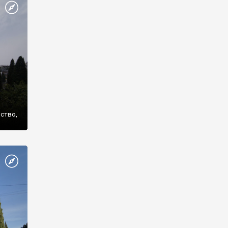
же
нство,