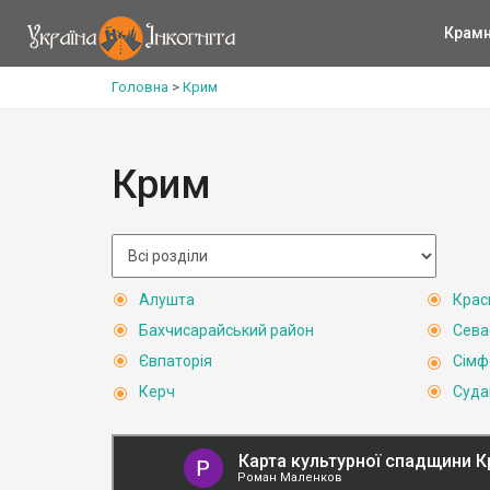
Крам
Головна
>
Крим
Крим
Алушта
Крас
Бахчисарайський район
Сева
Євпаторія
Сімф
Керч
Суда