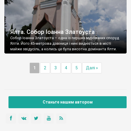
Ялта. Собор Іоанна Златоуста
Собор Іоанна Златоуста – одна із перших мурованих споруд
Ялти. Його 45-метрова дзвіниця і нині видніється в місті
майже звідусіль, а колись це була висотна домінанта Ялти.
1
2
3
4
5
Далі »
Станьте нашим автором