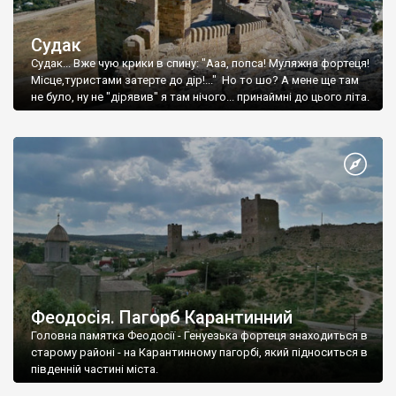
Судак
Судак... Вже чую крики в спину: "Ааа, попса! Муляжна фортеця!
Місце,туристами затерте до дір!..." Но то шо? А мене ще там
не було, ну не "дірявив" я там нічого... принаймні до цього літа.
Феодосія. Пагорб Карантинний
Головна памятка Феодосії - Генуезька фортеця знаходиться в
старому районі - на Карантинному пагорбі, який підноситься в
південній частині міста.