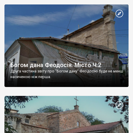
Богом дана Феодосія. Місто Ч.2
Друга частина звіту про "Богом дану" Феодосію буде не менш
насиченою ніж перша.