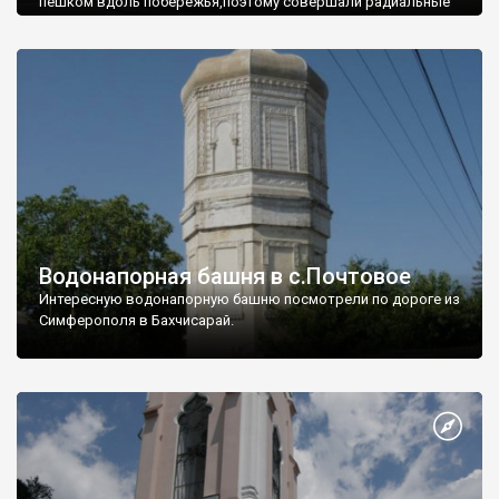
пешком вдоль побережья,поэтому совершали радиальные
вылазки из Оленевки.
Водонапорная башня в с.Почтовое
Интересную водонапорную башню посмотрели по дороге из
Симферополя в Бахчисарай.