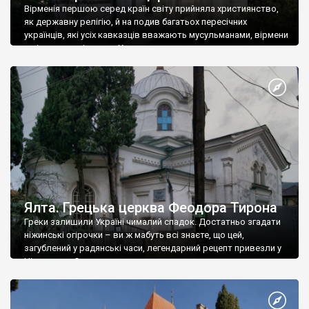
Вірменія першою серед країн світу прийняла християнство,
як державну релігію, й на подив багатьох пересічних
українців, які усіх кавказців вважають мусульманами, вірмени
є відданими вірянами Христа
Ялта. Грецька церква Феодора Тирона
Греки залишили Україні чималий спадок. Достатньо згадати
ніжинські огірочки – ви ж мабуть всі знаєте, що цей,
загублений у радянські часи, легендарний рецепт привезли у
Ніжин греки?