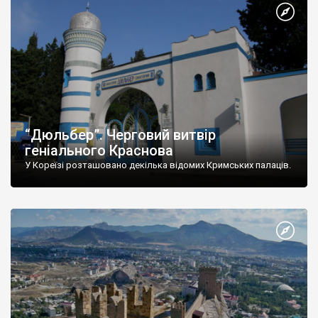
“Дюльбер”. Черговий витвір
геніального Краснова
У Кореїзі розташовано декілька відомих Кримських палаців.