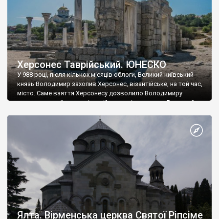
Херсонес Таврійський. ЮНЕСКО
У 988 році, після кількох місяців облоги, Великий київський
князь Володимир захопив Херсонес, візантійське, на той час,
місто. Саме взяття Херсонесу дозволило Володимиру
диктувати свої умови візантійському імператору Василю ІІ, та
одружитися з його дочкою Ганною. Цього ж року, в
Херсонесі Володимир-язичник, став Василем-християнином.
А потім було Хрещення Русі. На честь Херсонесу Таврійського
названо місто […]
Ялта. Вірменська церква Святої Ріпсіме