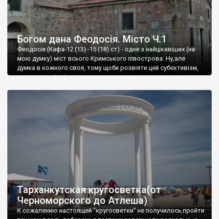
Богом дана Феодосія. Місто Ч.1
Феодосія (Кафа-12 (13) -15 (18) ст) - одне з найцікавіших (на
мою думку) міст всього Кримського півострова .Ну,але
думка в кожного своя, тому щоби розвіяти цей субєктивізм,
запрошую відвідати це
Тарханкутская кругосветка(от
Черноморского до Атлеша)
К сожалению настоящей "кругосветки" не получилось,пройти