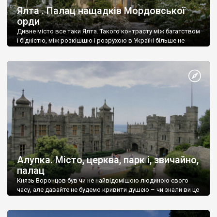
Ялта . Палац нащадків Мордовської
орди
Дивне місто все таки Ялта. Такого контрасту між багатством
і бідністю, між розкішшю і розрухою в Україні більше не
знайдеш.
Алупка. Місто, церква, парк і, звичайно,
палац
Князь Воронцов був чи не найвідомішою людиною свого
часу, але давайте не будемо кривити душею – чи знали ви це
прізвище до відвідин Алупки? Мабуть все таки ні.