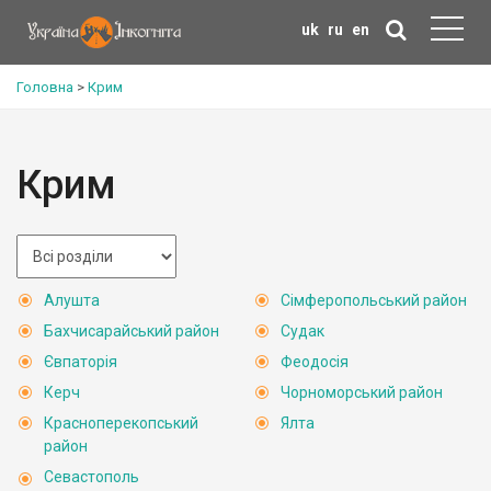
uk
ru
en
Головна
>
Крим
Крим
Алушта
Сімферопольський район
Бахчисарайський район
Судак
Євпаторія
Феодосія
Керч
Чорноморський район
Красноперекопський
Ялта
район
Севастополь