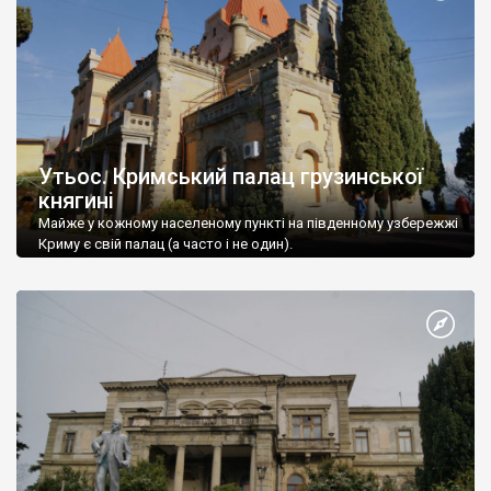
Утьос. Кримський палац грузинської
княгині
Майже у кожному населеному пункті на південному узбережжі
Криму є свій палац (а часто і не один).