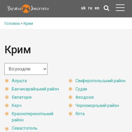
uk
ru
en
Головна
>
Крим
Крим
Алушта
Сімферопольський район
Бахчисарайський район
Судак
Євпаторія
Феодосія
Керч
Чорноморський район
Красноперекопський
Ялта
район
Севастополь