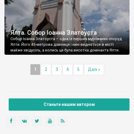
Ялта. Собор Іоанна Златоуста
Собор Іоанна Златоуста – одна із перших мурованих споруд
Ялти. Його 45-метрова дзвіниця і нині видніється в місті
майже звідусіль, а колись це була висотна домінанта Ялти.
1
2
3
4
5
Далі »
Станьте нашим автором