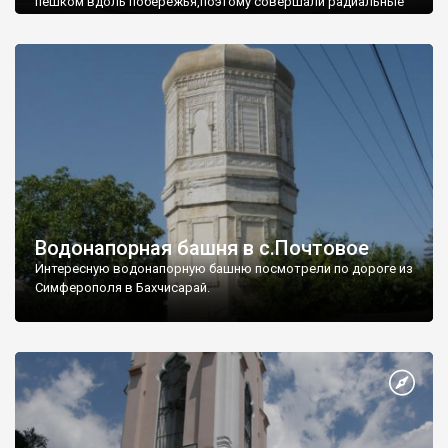
пешком вдоль побережья,поэтому совершали радиальные
вылазки из Оленевки.
Водонапорная башня в с.Почтовое
Интересную водонапорную башню посмотрели по дороге из
Симферополя в Бахчисарай.