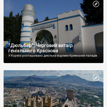
“Дюльбер”. Черговий витвір
геніального Краснова
У Кореїзі розташовано декілька відомих Кримських палаців.