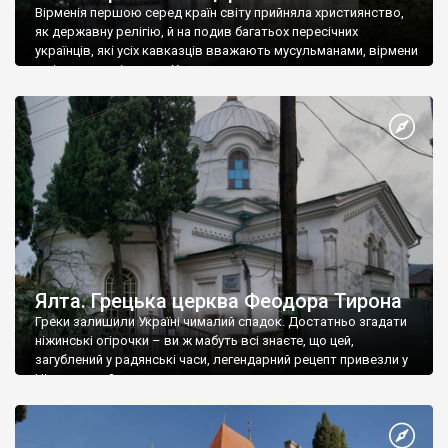
Вірменія першою серед країн світу прийняла християнство,
як державну релігію, й на подив багатьох пересічних
українців, які усіх кавказців вважають мусульманами, вірмени
є відданими вірянами Христа
Ялта. Грецька церква Феодора Тирона
Греки залишили Україні чималий спадок. Достатньо згадати
ніжинські огірочки – ви ж мабуть всі знаєте, що цей,
загублений у радянські часи, легендарний рецепт привезли у
Ніжин греки?