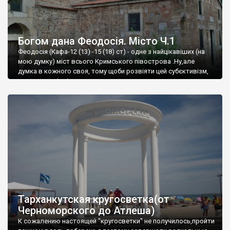
Богом дана Феодосія. Місто Ч.1
Феодосія (Кафа-12 (13) -15 (18) ст) - одне з найцікавіших (на
мою думку) міст всього Кримського півострова .Ну,але
думка в кожного своя, тому щоби розвіяти цей субєктивізм,
запрошую відвідати це
Тарханкутская кругосветка(от
Черноморского до Атлеша)
К сожалению настоящей "кругосветки" не получилось,пройти