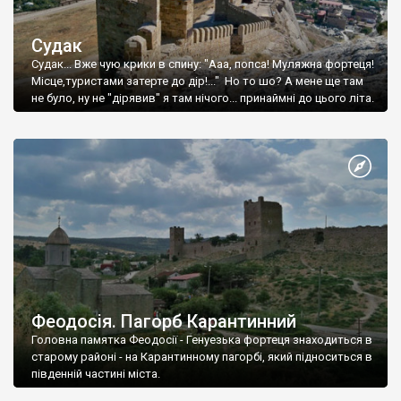
Судак
Судак... Вже чую крики в спину: "Ааа, попса! Муляжна фортеця!
Місце,туристами затерте до дір!..." Но то шо? А мене ще там
не було, ну не "дірявив" я там нічого... принаймні до цього літа.
Феодосія. Пагорб Карантинний
Головна памятка Феодосії - Генуезька фортеця знаходиться в
старому районі - на Карантинному пагорбі, який підноситься в
південній частині міста.