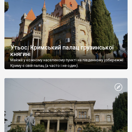
Утьос. Кримський палац грузинської
княгині
Майже у кожному населеному пункті на південному узбережжі
Криму є свій палац (а часто і не один).