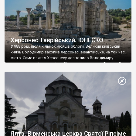
Херсонес Таврійський. ЮНЕСКО
У 988 році, після кількох місяців облоги, Великий київський
князь Володимир захопив Херсонес, візантійське, на той час,
місто. Саме взяття Херсонесу дозволило Володимиру
диктувати свої умови візантійському імператору Василю ІІ, та
одружитися з його дочкою Ганною. Цього ж року, в
Херсонесі Володимир-язичник, став Василем-християнином.
А потім було Хрещення Русі. На честь Херсонесу Таврійського
названо місто […]
Ялта. Вірменська церква Святої Ріпсіме