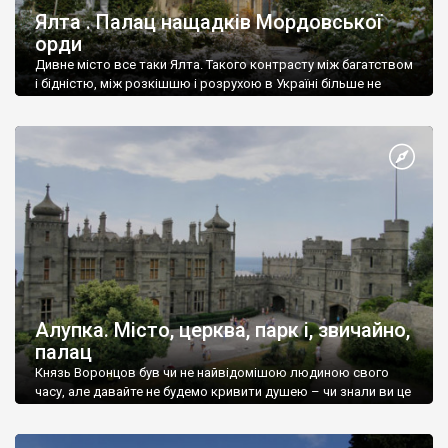
Ялта . Палац нащадків Мордовської
орди
Дивне місто все таки Ялта. Такого контрасту між багатством
і бідністю, між розкішшю і розрухою в Україні більше не
знайдеш.
Алупка. Місто, церква, парк і, звичайно,
палац
Князь Воронцов був чи не найвідомішою людиною свого
часу, але давайте не будемо кривити душею – чи знали ви це
прізвище до відвідин Алупки? Мабуть все таки ні.