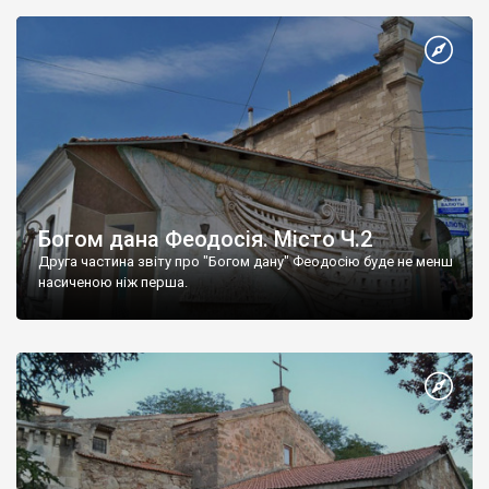
Богом дана Феодосія. Місто Ч.2
Друга частина звіту про "Богом дану" Феодосію буде не менш
насиченою ніж перша.