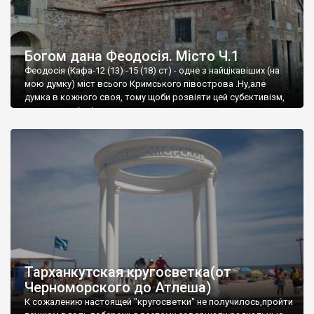
Богом дана Феодосія. Місто Ч.1
Феодосія (Кафа-12 (13) -15 (18) ст) - одне з найцікавіших (на
мою думку) міст всього Кримського півострова .Ну,але
думка в кожного своя, тому щоби розвіяти цей субєктивізм,
запрошую відвідати це
Тарханкутская кругосветка(от
Черноморского до Атлеша)
К сожалению настоящей "кругосветки" не получилось,пройти