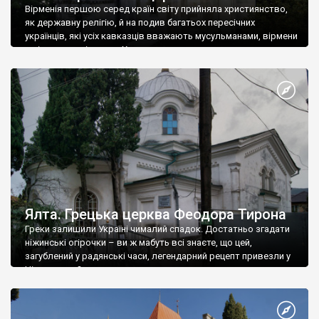
Вірменія першою серед країн світу прийняла християнство,
як державну релігію, й на подив багатьох пересічних
українців, які усіх кавказців вважають мусульманами, вірмени
є відданими вірянами Христа
Ялта. Грецька церква Феодора Тирона
Греки залишили Україні чималий спадок. Достатньо згадати
ніжинські огірочки – ви ж мабуть всі знаєте, що цей,
загублений у радянські часи, легендарний рецепт привезли у
Ніжин греки?