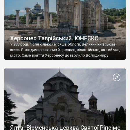
Херсонес Таврійський. ЮНЕСКО
У 988 році, після кількох місяців облоги, Великий київський
князь Володимир захопив Херсонес, візантійське, на той час,
місто. Саме взяття Херсонесу дозволило Володимиру
диктувати свої умови візантійському імператору Василю ІІ, та
одружитися з його дочкою Ганною. Цього ж року, в
Херсонесі Володимир-язичник, став Василем-християнином.
А потім було Хрещення Русі. На честь Херсонесу Таврійського
названо місто […]
Ялта. Вірменська церква Святої Ріпсіме