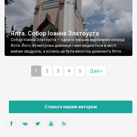
Ялта. Собор Іоанна Златоуста
Собор Іоанна Златоуста – одна із перших мурованих споруд
Ялти. Його 45-метрова дзвіниця і нині видніється в місті
майже звідусіль, а колись це була висотна домінанта Ялти.
1
2
3
4
5
Далі »
Станьте нашим автором