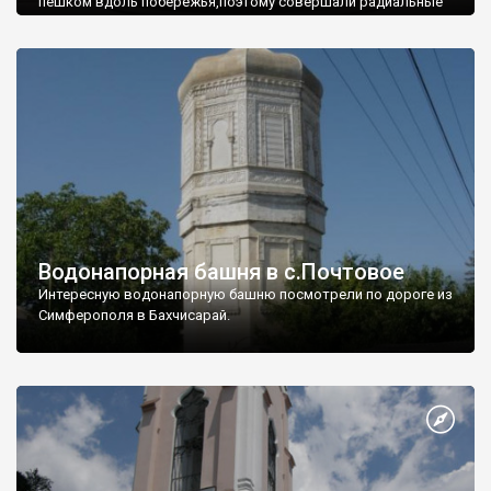
пешком вдоль побережья,поэтому совершали радиальные
вылазки из Оленевки.
Водонапорная башня в с.Почтовое
Интересную водонапорную башню посмотрели по дороге из
Симферополя в Бахчисарай.