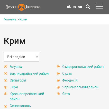
uk
ru
en
Головна
>
Крим
Крим
Алушта
Сімферопольський район
Бахчисарайський район
Судак
Євпаторія
Феодосія
Керч
Чорноморський район
Красноперекопський
Ялта
район
Севастополь