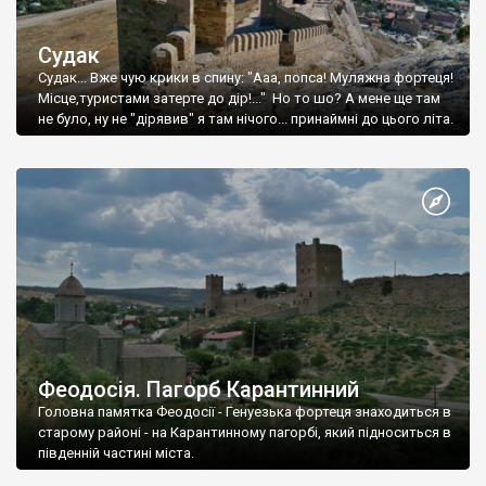
Судак
Судак... Вже чую крики в спину: "Ааа, попса! Муляжна фортеця!
Місце,туристами затерте до дір!..." Но то шо? А мене ще там
не було, ну не "дірявив" я там нічого... принаймні до цього літа.
Феодосія. Пагорб Карантинний
Головна памятка Феодосії - Генуезька фортеця знаходиться в
старому районі - на Карантинному пагорбі, який підноситься в
південній частині міста.