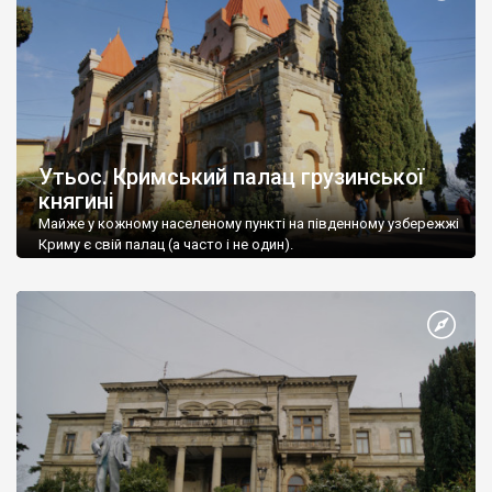
Утьос. Кримський палац грузинської
княгині
Майже у кожному населеному пункті на південному узбережжі
Криму є свій палац (а часто і не один).