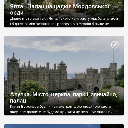
Ялта . Палац нащадків Мордовської
орди
Дивне місто все таки Ялта. Такого контрасту між багатством
і бідністю, між розкішшю і розрухою в Україні більше не
знайдеш.
Алупка. Місто, церква, парк і, звичайно,
палац
Князь Воронцов був чи не найвідомішою людиною свого
часу, але давайте не будемо кривити душею – чи знали ви це
прізвище до відвідин Алупки? Мабуть все таки ні.