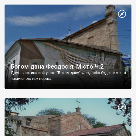
Богом дана Феодосія. Місто Ч.2
Друга частина звіту про "Богом дану" Феодосію буде не менш
насиченою ніж перша.