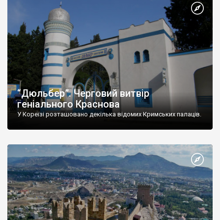
“Дюльбер”. Черговий витвір
геніального Краснова
У Кореїзі розташовано декілька відомих Кримських палаців.