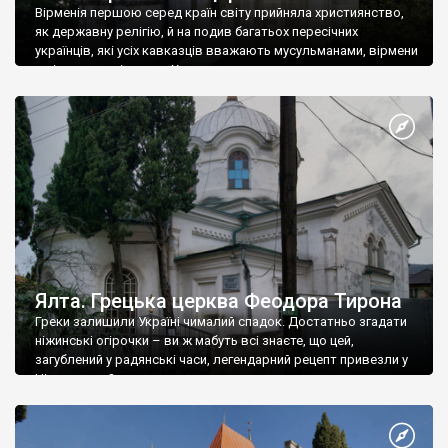
Вірменія першою серед країн світу прийняла християнство,
як державну релігію, й на подив багатьох пересічних
українців, які усіх кавказців вважають мусульманами, вірмени
є відданими вірянами Христа
Ялта. Грецька церква Феодора Тирона
Греки залишили Україні чималий спадок. Достатньо згадати
ніжинські огірочки – ви ж мабуть всі знаєте, що цей,
загублений у радянські часи, легендарний рецепт привезли у
Ніжин греки?