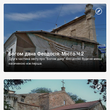
Богом дана Феодосія. Місто Ч.2
Друга частина звіту про "Богом дану" Феодосію буде не менш
насиченою ніж перша.