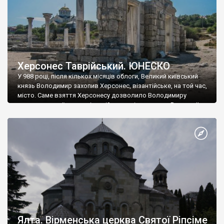
Херсонес Таврійський. ЮНЕСКО
У 988 році, після кількох місяців облоги, Великий київський
князь Володимир захопив Херсонес, візантійське, на той час,
місто. Саме взяття Херсонесу дозволило Володимиру
диктувати свої умови візантійському імператору Василю ІІ, та
одружитися з його дочкою Ганною. Цього ж року, в
Херсонесі Володимир-язичник, став Василем-християнином.
А потім було Хрещення Русі. На честь Херсонесу Таврійського
названо місто […]
Ялта. Вірменська церква Святої Ріпсіме