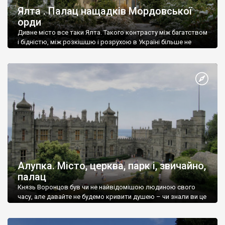
Ялта . Палац нащадків Мордовської
орди
Дивне місто все таки Ялта. Такого контрасту між багатством
і бідністю, між розкішшю і розрухою в Україні більше не
знайдеш.
Алупка. Місто, церква, парк і, звичайно,
палац
Князь Воронцов був чи не найвідомішою людиною свого
часу, але давайте не будемо кривити душею – чи знали ви це
прізвище до відвідин Алупки? Мабуть все таки ні.