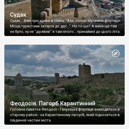
Судак
Судак... Вже чую крики в спину: "Ааа, попса! Муляжна фортеця!
Місце,туристами затерте до дір!..." Но то шо? А мене ще там
не було, ну не "дірявив" я там нічого... принаймні до цього літа.
Феодосія. Пагорб Карантинний
Головна памятка Феодосії - Генуезька фортеця знаходиться в
старому районі - на Карантинному пагорбі, який підноситься в
південній частині міста.