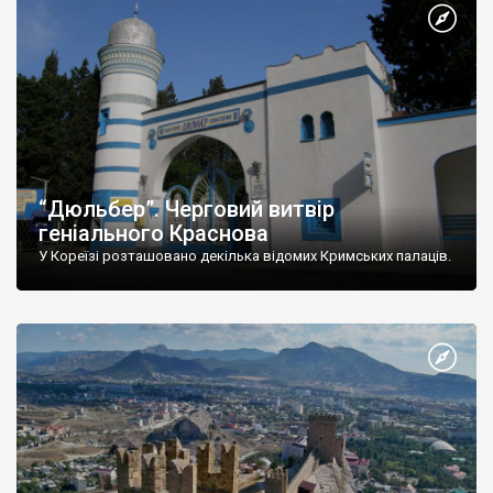
“Дюльбер”. Черговий витвір
геніального Краснова
У Кореїзі розташовано декілька відомих Кримських палаців.