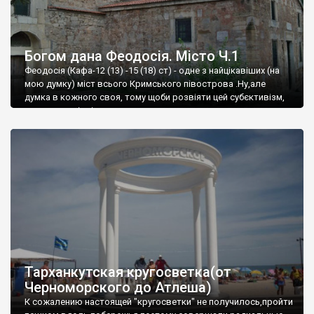
Богом дана Феодосія. Місто Ч.1
Феодосія (Кафа-12 (13) -15 (18) ст) - одне з найцікавіших (на
мою думку) міст всього Кримського півострова .Ну,але
думка в кожного своя, тому щоби розвіяти цей субєктивізм,
запрошую відвідати це
Тарханкутская кругосветка(от
Черноморского до Атлеша)
К сожалению настоящей "кругосветки" не получилось,пройти