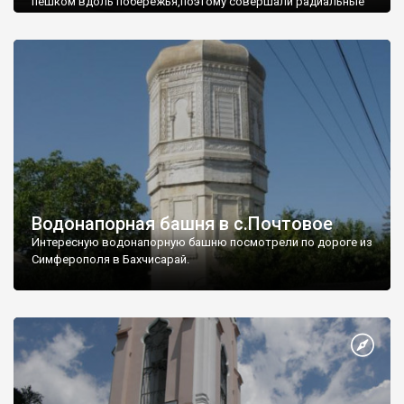
пешком вдоль побережья,поэтому совершали радиальные
вылазки из Оленевки.
Водонапорная башня в с.Почтовое
Интересную водонапорную башню посмотрели по дороге из
Симферополя в Бахчисарай.