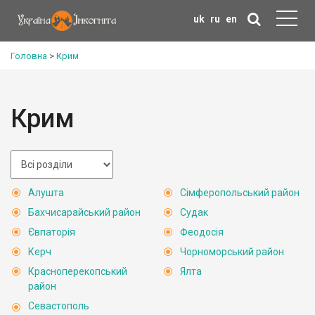
uk
ru
en
Головна
>
Крим
Крим
Алушта
Сімферопольський район
Бахчисарайський район
Судак
Євпаторія
Феодосія
Керч
Чорноморський район
Красноперекопський
Ялта
район
Севастополь