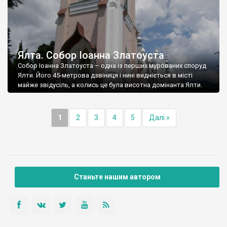
Ялта. Собор Іоанна Златоуста
Собор Іоанна Златоуста – одна із перших мурованих споруд
Ялти. Його 45-метрова дзвіниця і нині видніється в місті
майже звідусіль, а колись це була висотна домінанта Ялти.
1
2
3
4
5
Далі »
Станьте нашим автором