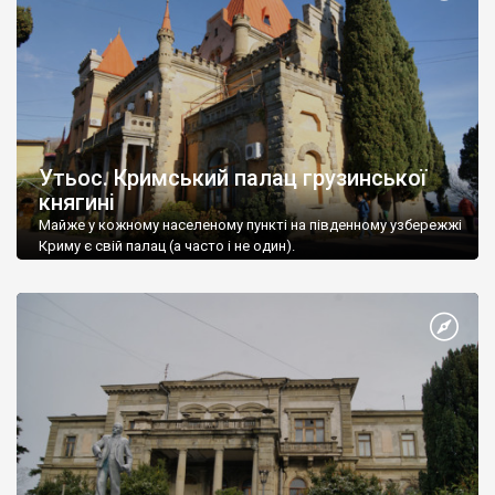
Утьос. Кримський палац грузинської
княгині
Майже у кожному населеному пункті на південному узбережжі
Криму є свій палац (а часто і не один).