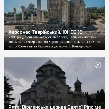
Херсонес Таврійський. ЮНЕСКО
У 988 році, після кількох місяців облоги, Великий київський
князь Володимир захопив Херсонес, візантійське, на той час,
місто. Саме взяття Херсонесу дозволило Володимиру
диктувати свої умови візантійському імператору Василю ІІ, та
одружитися з його дочкою Ганною. Цього ж року, в
Херсонесі Володимир-язичник, став Василем-християнином.
А потім було Хрещення Русі. На честь Херсонесу Таврійського
названо місто […]
Ялта. Вірменська церква Святої Ріпсіме