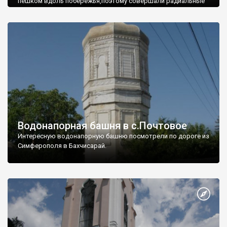
пешком вдоль побережья,поэтому совершали радиальные
вылазки из Оленевки.
Водонапорная башня в с.Почтовое
Интересную водонапорную башню посмотрели по дороге из
Симферополя в Бахчисарай.