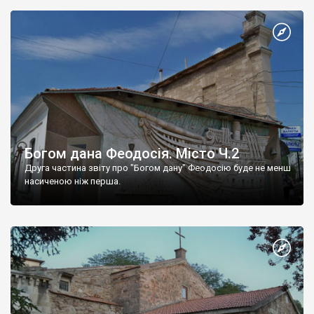
Богом дана Феодосія. Місто Ч.2
Друга частина звіту про "Богом дану" Феодосію буде не менш
насиченою ніж перша.