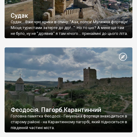
Судак
Судак... Вже чую крики в спину: "Ааа, попса! Муляжна фортеця!
Місце,туристами затерте до дір!..." Но то шо? А мене ще там
не було, ну не "дірявив" я там нічого... принаймні до цього літа.
Феодосія. Пагорб Карантинний
Головна памятка Феодосії - Генуезька фортеця знаходиться в
старому районі - на Карантинному пагорбі, який підноситься в
південній частині міста.