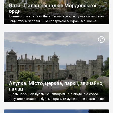
Ялта . Палац нащадків Мордовської
орди
Дивне місто все таки Ялта. Такого контрасту між багатством
і бідністю, між розкішшю і розрухою в Україні більше не
знайдеш.
Алупка. Місто, церква, парк і, звичайно,
палац
Князь Воронцов був чи не найвідомішою людиною свого
часу, але давайте не будемо кривити душею – чи знали ви це
прізвище до відвідин Алупки? Мабуть все таки ні.