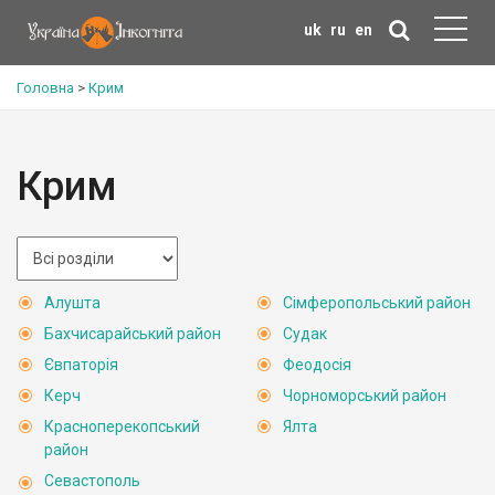
uk
ru
en
Головна
>
Крим
Крим
Алушта
Сімферопольський район
Бахчисарайський район
Судак
Євпаторія
Феодосія
Керч
Чорноморський район
Красноперекопський
Ялта
район
Севастополь