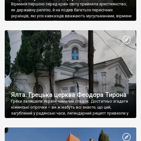
Вірменія першою серед країн світу прийняла християнство,
як державну релігію, й на подив багатьох пересічних
українців, які усіх кавказців вважають мусульманами, вірмени
є відданими вірянами Христа
Ялта. Грецька церква Феодора Тирона
Греки залишили Україні чималий спадок. Достатньо згадати
ніжинські огірочки – ви ж мабуть всі знаєте, що цей,
загублений у радянські часи, легендарний рецепт привезли у
Ніжин греки?