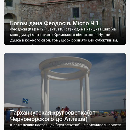
Богом дана Феодосія. Місто Ч.1
Феодосія (Кафа-12 (13) -15 (18) ст) - одне з найцікавіших (на
мою думку) міст всього Кримського півострова .Ну,але
думка в кожного своя, тому щоби розвіяти цей субєктивізм,
запрошую відвідати це
Тарханкутская кругосветка(от
Черноморского до Атлеша)
К сожалению настоящей "кругосветки" не получилось,пройти