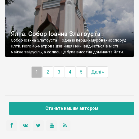
Ялта. Собор Іоанна Златоуста
Собор Іоанна Златоуста – одна із перших мурованих споруд
Ялти. Його 45-метрова дзвіниця і нині видніється в місті
майже звідусіль, а колись це була висотна домінанта Ялти.
1
2
3
4
5
Далі »
Станьте нашим автором