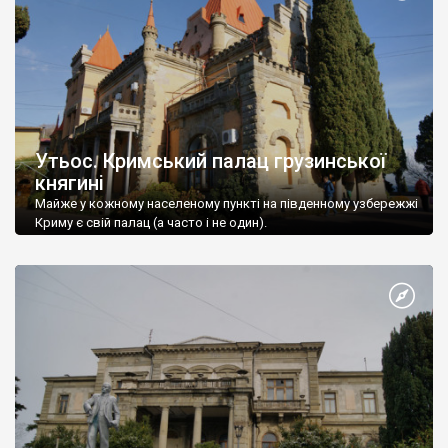
Утьос. Кримський палац грузинської
княгині
Майже у кожному населеному пункті на південному узбережжі
Криму є свій палац (а часто і не один).