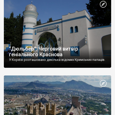
“Дюльбер”. Черговий витвір
геніального Краснова
У Кореїзі розташовано декілька відомих Кримських палаців.