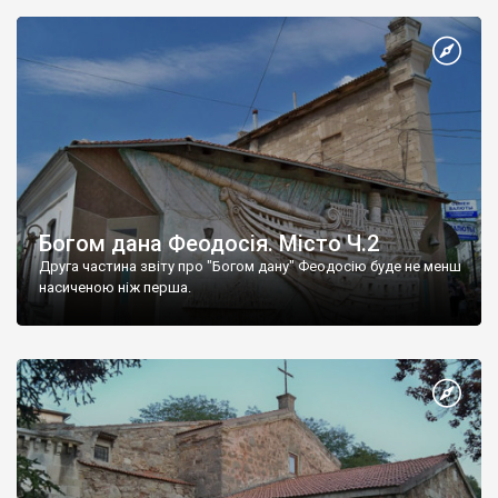
Богом дана Феодосія. Місто Ч.2
Друга частина звіту про "Богом дану" Феодосію буде не менш
насиченою ніж перша.