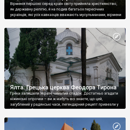
Вірменія першою серед країн світу прийняла християнство,
як державну релігію, й на подив багатьох пересічних
українців, які усіх кавказців вважають мусульманами, вірмени
є відданими вірянами Христа
Ялта. Грецька церква Феодора Тирона
Греки залишили Україні чималий спадок. Достатньо згадати
ніжинські огірочки – ви ж мабуть всі знаєте, що цей,
загублений у радянські часи, легендарний рецепт привезли у
Ніжин греки?