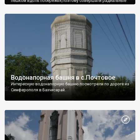
пешком вдоль побережья,поэтому совершали радиальные
вылазки из Оленевки.
Водонапорная башня в с.Почтовое
Интересную водонапорную башню посмотрели по дороге из
Симферополя в Бахчисарай.