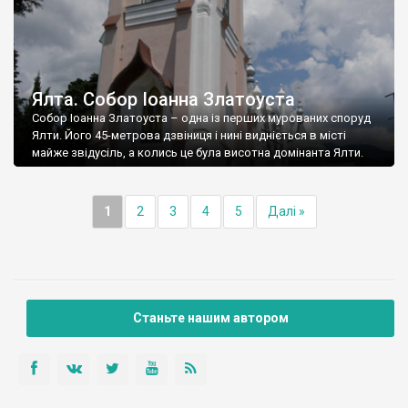
Ялта. Собор Іоанна Златоуста
Собор Іоанна Златоуста – одна із перших мурованих споруд
Ялти. Його 45-метрова дзвіниця і нині видніється в місті
майже звідусіль, а колись це була висотна домінанта Ялти.
1
2
3
4
5
Далі »
Станьте нашим автором