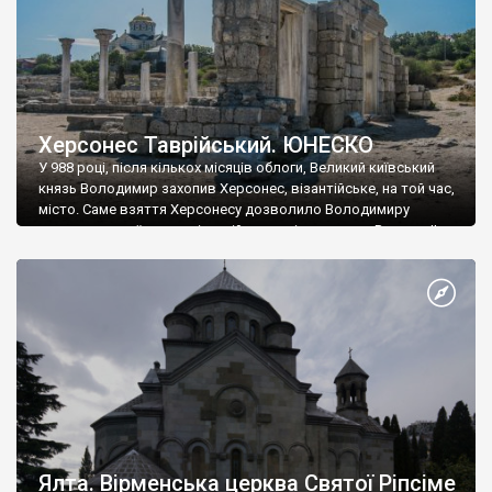
Херсонес Таврійський. ЮНЕСКО
У 988 році, після кількох місяців облоги, Великий київський
князь Володимир захопив Херсонес, візантійське, на той час,
місто. Саме взяття Херсонесу дозволило Володимиру
диктувати свої умови візантійському імператору Василю ІІ, та
одружитися з його дочкою Ганною. Цього ж року, в
Херсонесі Володимир-язичник, став Василем-християнином.
А потім було Хрещення Русі. На честь Херсонесу Таврійського
названо місто […]
Ялта. Вірменська церква Святої Ріпсіме