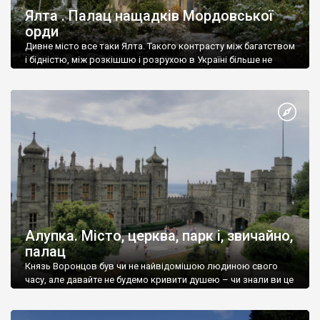
Ялта . Палац нащадків Мордовської
орди
Дивне місто все таки Ялта. Такого контрасту між багатством
і бідністю, між розкішшю і розрухою в Україні більше не
знайдеш.
Алупка. Місто, церква, парк і, звичайно,
палац
Князь Воронцов був чи не найвідомішою людиною свого
часу, але давайте не будемо кривити душею – чи знали ви це
прізвище до відвідин Алупки? Мабуть все таки ні.