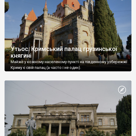
Утьос. Кримський палац грузинської
княгині
Майже у кожному населеному пункті на південному узбережжі
Криму є свій палац (а часто і не один).