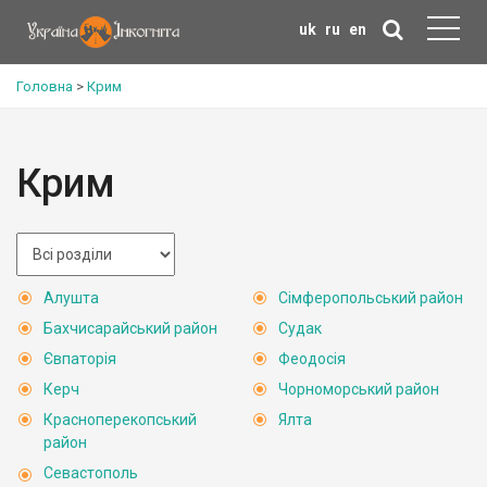
uk
ru
en
Головна
>
Крим
Крим
Алушта
Сімферопольський район
Бахчисарайський район
Судак
Євпаторія
Феодосія
Керч
Чорноморський район
Красноперекопський
Ялта
район
Севастополь