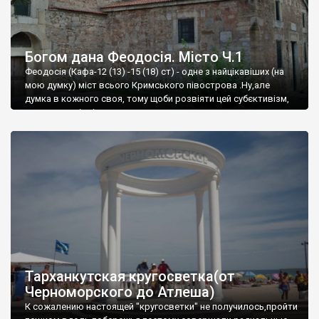
Богом дана Феодосія. Місто Ч.1
Феодосія (Кафа-12 (13) -15 (18) ст) - одне з найцікавіших (на
мою думку) міст всього Кримського півострова .Ну,але
думка в кожного своя, тому щоби розвіяти цей субєктивізм,
запрошую відвідати це
Тарханкутская кругосветка(от
Черноморского до Атлеша)
К сожалению настоящей "кругосветки" не получилось,пройти