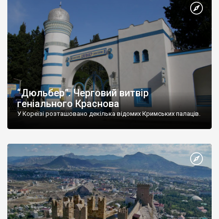
“Дюльбер”. Черговий витвір
геніального Краснова
У Кореїзі розташовано декілька відомих Кримських палаців.