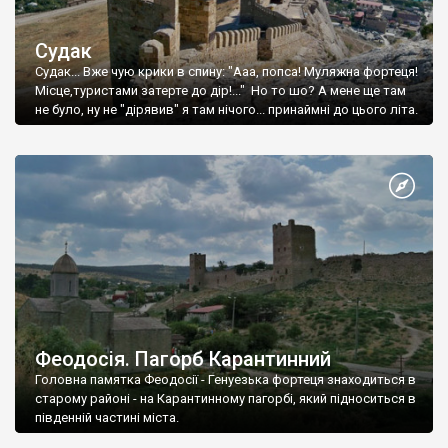
Судак
Судак... Вже чую крики в спину: "Ааа, попса! Муляжна фортеця!
Місце,туристами затерте до дір!..." Но то шо? А мене ще там
не було, ну не "дірявив" я там нічого... принаймні до цього літа.
Феодосія. Пагорб Карантинний
Головна памятка Феодосії - Генуезька фортеця знаходиться в
старому районі - на Карантинному пагорбі, який підноситься в
південній частині міста.