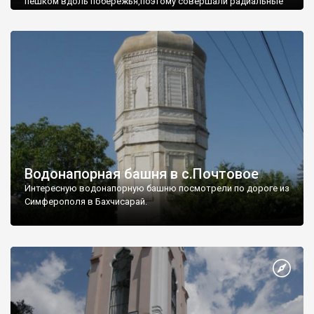
пешком вдоль побережья,поэтому совершали радиальные
вылазки из Оленевки.
Водонапорная башня в с.Почтовое
Интересную водонапорную башню посмотрели по дороге из
Симферополя в Бахчисарай.