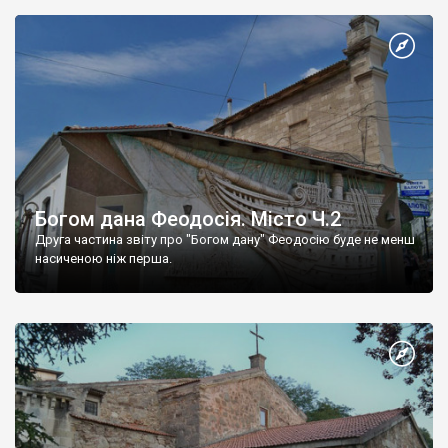
Богом дана Феодосія. Місто Ч.2
Друга частина звіту про "Богом дану" Феодосію буде не менш
насиченою ніж перша.