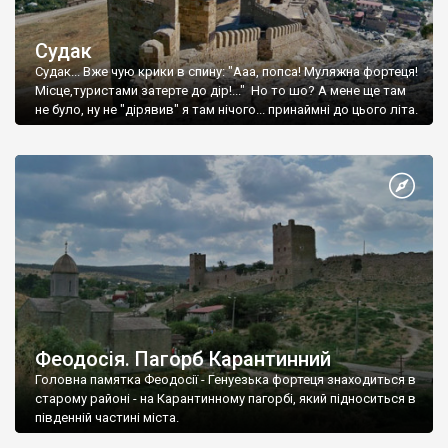
Судак
Судак... Вже чую крики в спину: "Ааа, попса! Муляжна фортеця!
Місце,туристами затерте до дір!..." Но то шо? А мене ще там
не було, ну не "дірявив" я там нічого... принаймні до цього літа.
Феодосія. Пагорб Карантинний
Головна памятка Феодосії - Генуезька фортеця знаходиться в
старому районі - на Карантинному пагорбі, який підноситься в
південній частині міста.