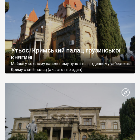
Утьос. Кримський палац грузинської
княгині
Майже у кожному населеному пункті на південному узбережжі
Криму є свій палац (а часто і не один).