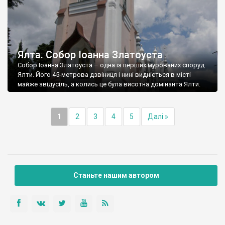
Ялта. Собор Іоанна Златоуста
Собор Іоанна Златоуста – одна із перших мурованих споруд
Ялти. Його 45-метрова дзвіниця і нині видніється в місті
майже звідусіль, а колись це була висотна домінанта Ялти.
1
2
3
4
5
Далі »
Станьте нашим автором