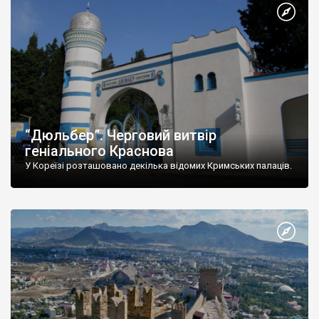
“Дюльбер”. Черговий витвір
геніального Краснова
У Кореїзі розташовано декілька відомих Кримських палаців.