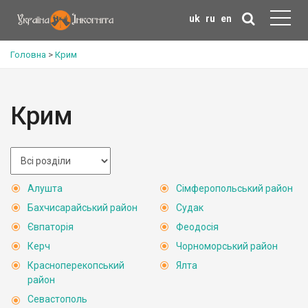
uk
ru
en
Головна
>
Крим
Крим
Алушта
Сімферопольський район
Бахчисарайський район
Судак
Євпаторія
Феодосія
Керч
Чорноморський район
Красноперекопський
Ялта
район
Севастополь