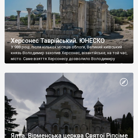
Херсонес Таврійський. ЮНЕСКО
У 988 році, після кількох місяців облоги, Великий київський
князь Володимир захопив Херсонес, візантійське, на той час,
місто. Саме взяття Херсонесу дозволило Володимиру
диктувати свої умови візантійському імператору Василю ІІ, та
одружитися з його дочкою Ганною. Цього ж року, в
Херсонесі Володимир-язичник, став Василем-християнином.
А потім було Хрещення Русі. На честь Херсонесу Таврійського
названо місто […]
Ялта. Вірменська церква Святої Ріпсіме