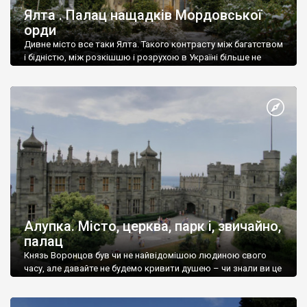
Ялта . Палац нащадків Мордовської
орди
Дивне місто все таки Ялта. Такого контрасту між багатством
і бідністю, між розкішшю і розрухою в Україні більше не
знайдеш.
Алупка. Місто, церква, парк і, звичайно,
палац
Князь Воронцов був чи не найвідомішою людиною свого
часу, але давайте не будемо кривити душею – чи знали ви це
прізвище до відвідин Алупки? Мабуть все таки ні.