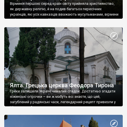
Вірменія першою серед країн світу прийняла християнство,
як державну релігію, й на подив багатьох пересічних
українців, які усіх кавказців вважають мусульманами, вірмени
є відданими вірянами Христа
Ялта. Грецька церква Феодора Тирона
Греки залишили Україні чималий спадок. Достатньо згадати
ніжинські огірочки – ви ж мабуть всі знаєте, що цей,
загублений у радянські часи, легендарний рецепт привезли у
Ніжин греки?