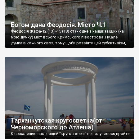
Богом дана Феодосія. Місто Ч.1
Феодосія (Кафа-12 (13) -15 (18) ст) - одне з найцікавіших (на
мою думку) міст всього Кримського півострова .Ну,але
думка в кожного своя, тому щоби розвіяти цей субєктивізм,
запрошую відвідати це
Тарханкутская кругосветка(от
Черноморского до Атлеша)
К сожалению настоящей "кругосветки" не получилось,пройти