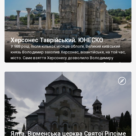
Херсонес Таврійський. ЮНЕСКО
У 988 році, після кількох місяців облоги, Великий київський
князь Володимир захопив Херсонес, візантійське, на той час,
місто. Саме взяття Херсонесу дозволило Володимиру
диктувати свої умови візантійському імператору Василю ІІ, та
одружитися з його дочкою Ганною. Цього ж року, в
Херсонесі Володимир-язичник, став Василем-християнином.
А потім було Хрещення Русі. На честь Херсонесу Таврійського
названо місто […]
Ялта. Вірменська церква Святої Ріпсіме