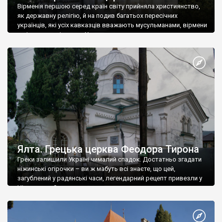
Вірменія першою серед країн світу прийняла християнство,
як державну релігію, й на подив багатьох пересічних
українців, які усіх кавказців вважають мусульманами, вірмени
є відданими вірянами Христа
Ялта. Грецька церква Феодора Тирона
Греки залишили Україні чималий спадок. Достатньо згадати
ніжинські огірочки – ви ж мабуть всі знаєте, що цей,
загублений у радянські часи, легендарний рецепт привезли у
Ніжин греки?