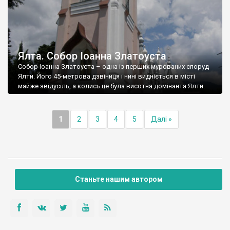
Ялта. Собор Іоанна Златоуста
Собор Іоанна Златоуста – одна із перших мурованих споруд
Ялти. Його 45-метрова дзвіниця і нині видніється в місті
майже звідусіль, а колись це була висотна домінанта Ялти.
1
2
3
4
5
Далі »
Станьте нашим автором