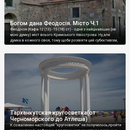
Богом дана Феодосія. Місто Ч.1
Феодосія (Кафа-12 (13) -15 (18) ст) - одне з найцікавіших (на
мою думку) міст всього Кримського півострова .Ну,але
думка в кожного своя, тому щоби розвіяти цей субєктивізм,
запрошую відвідати це
Тарханкутская кругосветка(от
Черноморского до Атлеша)
К сожалению настоящей "кругосветки" не получилось,пройти