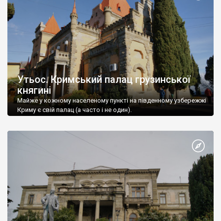
Утьос. Кримський палац грузинської
княгині
Майже у кожному населеному пункті на південному узбережжі
Криму є свій палац (а часто і не один).