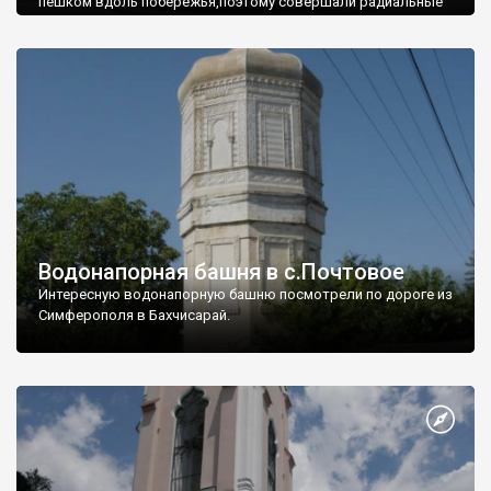
пешком вдоль побережья,поэтому совершали радиальные
вылазки из Оленевки.
Водонапорная башня в с.Почтовое
Интересную водонапорную башню посмотрели по дороге из
Симферополя в Бахчисарай.