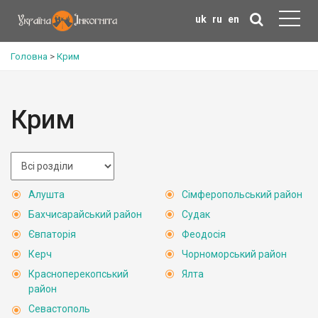
uk
ru
en
Головна
>
Крим
Крим
Алушта
Сімферопольський район
Бахчисарайський район
Судак
Євпаторія
Феодосія
Керч
Чорноморський район
Красноперекопський
Ялта
район
Севастополь