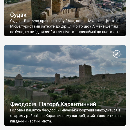
Судак
Судак... Вже чую крики в спину: "Ааа, попса! Муляжна фортеця!
Місце,туристами затерте до дір!..." Но то шо? А мене ще там
не було, ну не "дірявив" я там нічого... принаймні до цього літа.
Феодосія. Пагорб Карантинний
Головна памятка Феодосії - Генуезька фортеця знаходиться в
старому районі - на Карантинному пагорбі, який підноситься в
південній частині міста.