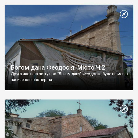
Богом дана Феодосія. Місто Ч.2
Друга частина звіту про "Богом дану" Феодосію буде не менш
насиченою ніж перша.