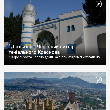
“Дюльбер”. Черговий витвір
геніального Краснова
У Кореїзі розташовано декілька відомих Кримських палаців.