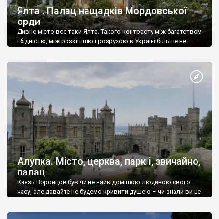
Ялта . Палац нащадків Мордовської
орди
Дивне місто все таки Ялта. Такого контрасту між багатством
і бідністю, між розкішшю і розрухою в Україні більше не
знайдеш.
Алупка. Місто, церква, парк і, звичайно,
палац
Князь Воронцов був чи не найвідомішою людиною свого
часу, але давайте не будемо кривити душею – чи знали ви це
прізвище до відвідин Алупки? Мабуть все таки ні.