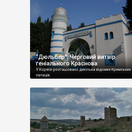
“Дюльбер”. Черговий витвір
геніального Краснова
У Кореїзі розташовано декілька відомих Кримських
палаців.