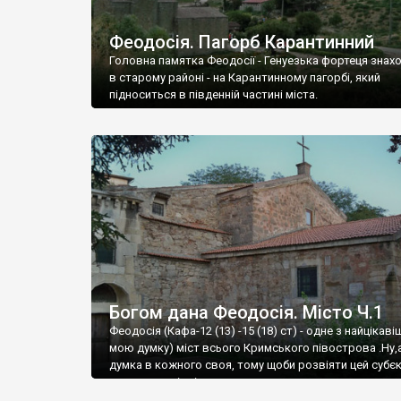
Феодосія. Пагорб Карантинний
Головна памятка Феодосії - Генуезька фортеця знах
в старому районі - на Карантинному пагорбі, який
підноситься в південній частині міста.
Богом дана Феодосія. Місто Ч.1
Феодосія (Кафа-12 (13) -15 (18) ст) - одне з найцікаві
мою думку) міст всього Кримського півострова .Ну,
думка в кожного своя, тому щоби розвіяти цей субєк
запрошую відвідати це