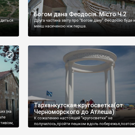
Богом дана Феодосія. Місто Ч.2
одиться
Друга частина звіту про "Богом дану" Феодосію буде 
менш насиченою ніж перша.
Тарханкутская кругосветка(от
Черноморского до Атлеша)
ших (на
але
К сожалению настоящей "кругосветки" не
тивізм,
получилось,пройти пешком вдоль побережья,поэтом
совершали радиальные вылазки из Оленевки.