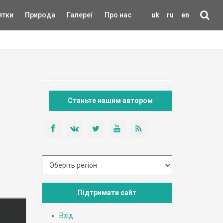
ятки
Природа
Галереї
Про нас
uk
ru
en
Станьте нашим автором
Підтримати сайт
Вхід