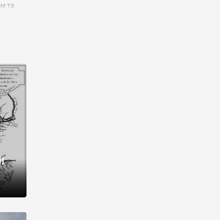
им та
ора і
є
го типу,
ей-
рний
ста:
 райони
від 2
I
і,
рукти,
 котрі