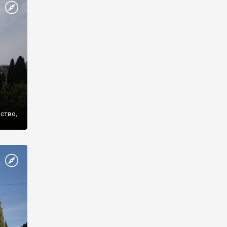
же
нство,