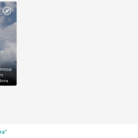
споруд
ті
Ялти.
та”