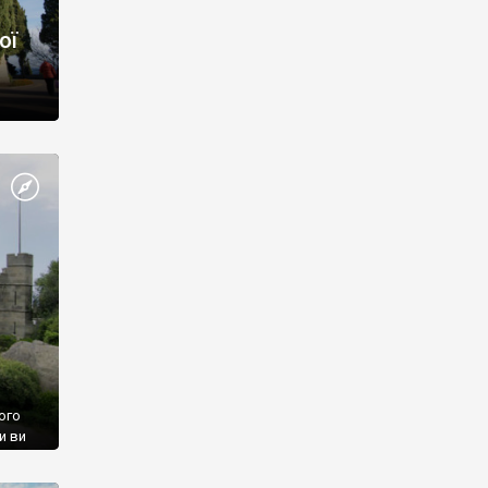
ої
ого
и ви