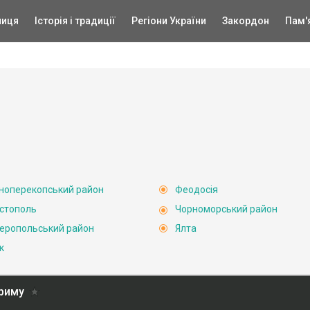
ниця
Історія і традиції
Регіони України
Закордон
Пам'
ноперекопський район
Феодосія
стополь
Чорноморський район
еропольський район
Ялта
к