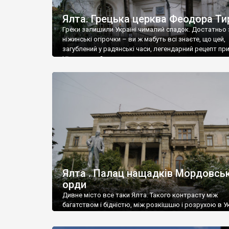
Ялта. Грецька церква Феодора Ти
Греки залишили Україні чималий спадок. Достатньо 
ніжинські огірочки – ви ж мабуть всі знаєте, що цей,
загублений у радянські часи, легендарний рецепт пр
Ніжин греки?
Ялта . Палац нащадків Мордовськ
орди
Дивне місто все таки Ялта. Такого контрасту між
багатством і бідністю, між розкішшю і розрухою в Ук
більше не знайдеш.