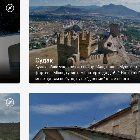
Судак
Судак... Вже чую крики в спину: "Ааа, попса! Муляжна
фортеця! Місце,туристами затерте до дір!..." Но то шо
мене ще там не було, ну не "дірявив" я там нічого...
принаймні до цього літа.