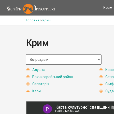
Крам
Головна
>
Крим
Крим
Алушта
Крас
Бахчисарайський район
Сева
Євпаторія
Сімф
Керч
Суда