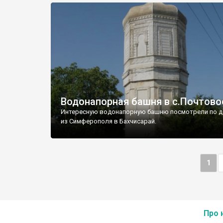
Водонапорная башня в с.Почтово
Интересную водонапорную башню посмотрели по д
из Симферополя в Бахчисарай.
1
Про 