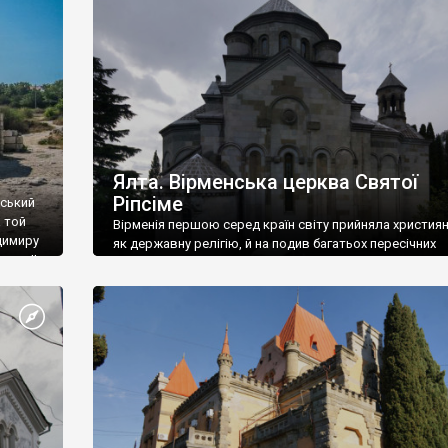
ефактів
називаються «повстяками» (postaki)…” “Вино. Крим
єкту
виробляє відмінне вино і його вдосталь: воно все ду
го».
легке біле і дуже […]
ти та
Ялта. Вірменська церква Святої
Ріпсіме
вський
 той
Вірменія першою серед країн світу прийняла христия
димиру
як державну релігію, й на подив багатьох пересічних
илю ІІ,
українців, які усіх кавказців вважають мусульманами,
 в
вірмени є відданими вірянами Христа