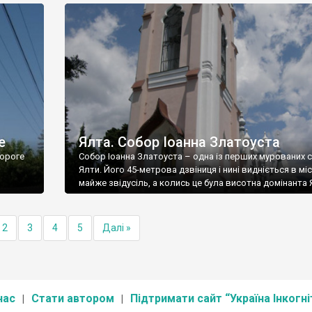
е
Ялта. Собор Іоанна Златоуста
ороге
Собор Іоанна Златоуста – одна із перших мурованих 
Ялти. Його 45-метрова дзвіниця і нині видніється в міс
майже звідусіль, а колись це була висотна домінанта 
2
3
4
5
Далі »
нас
Стати автором
Підтримати сайт “Україна Інкогні