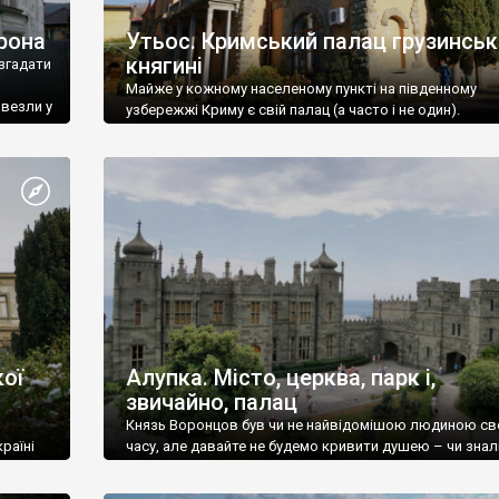
рона
Утьос. Кримський палац грузинськ
княгині
згадати
Майже у кожному населеному пункті на південному
ивезли у
узбережжі Криму є свій палац (а часто і не один).
ої
Алупка. Місто, церква, парк і,
звичайно, палац
Князь Воронцов був чи не найвідомішою людиною св
раїні
часу, але давайте не будемо кривити душею – чи знал
це прізвище до відвідин Алупки? Мабуть все таки ні.