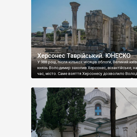
музею «Новгородський музей-заповідник» сотні арт
візантійської доби. Раритети викрадені з фондів об’
культурної спадщини ЮНЕСКО «Херсонеса Таврійсько
Офіційно – на виставку «Золото Візантії», але експер
влада в Україні вважають це лише […]
Херсонес Таврійський. ЮНЕСКО
У 988 році, після кількох місяців облоги, Великий киї
князь Володимир захопив Херсонес, візантійське, на
час, місто. Саме взяття Херсонесу дозволило Воло
диктувати свої умови візантійському імператору Вас
та одружитися з його дочкою Ганною. Цього ж року,
Херсонесі Володимир-язичник, став Василем-
християнином. А потім було Хрещення Русі. На честь
Херсонесу Таврійського названо місто […]